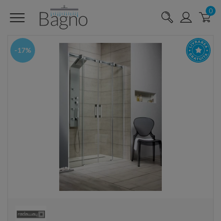
0
-17%