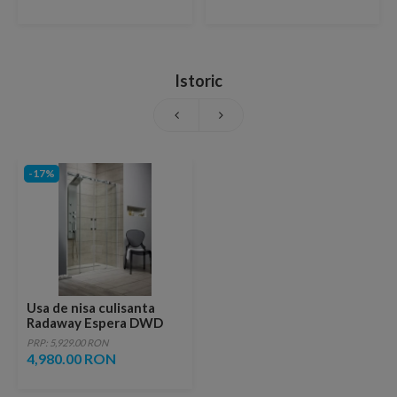
Istoric
-17%
Usa de nisa culisanta
Radaway Espera DWD
180xH200 cm
PRP: 5,929.00 RON
4,980.00 RON