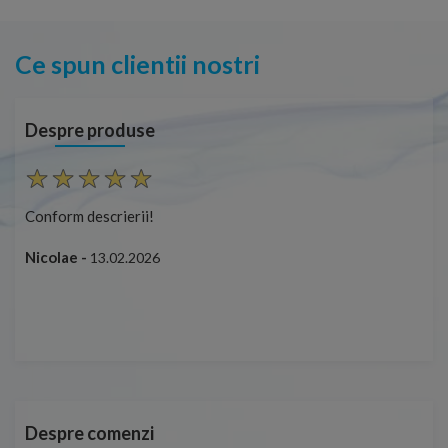
Ce spun clientii nostri
Despre produse
Conform descrierii!
Cap
ușo
Nicolae -
13.02.2026
Mar
Cap
Despre comenzi