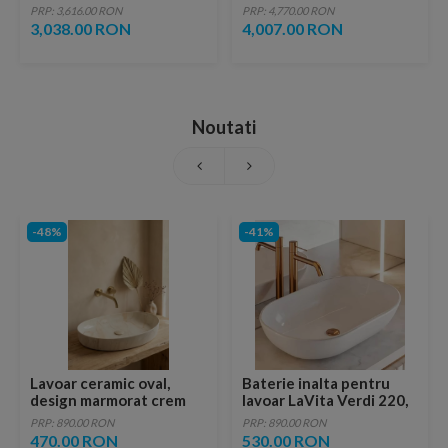
sticla transparenta
sticla transparenta
PRP: 3,616.00 RON
PRP: 4,770.00 RON
3,038.00 RON
4,007.00 RON
Noutati
-48%
-41%
Lavoar ceramic oval,
Baterie inalta pentru
design marmorat crem
lavoar LaVita Verdi 220,
lucios cu vene aurii,
fara ventil, brushed
PRP: 890.00 RON
PRP: 890.00 RON
ventil inclus
copper
470.00 RON
530.00 RON