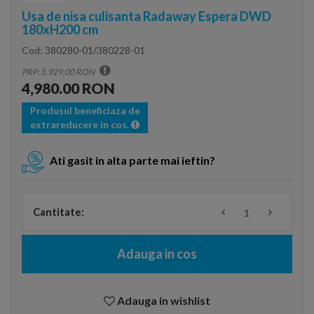
Usa de nisa culisanta Radaway Espera DWD
180xH200 cm
Cod:
380280-01/380228-01
PRP: 5,929.00 RON
4,980.00 RON
Produsul beneficiaza de
extrareducere in cos.
Ati gasit in alta parte mai ieftin?
Cantitate:
Adauga in cos
Adauga in wishlist