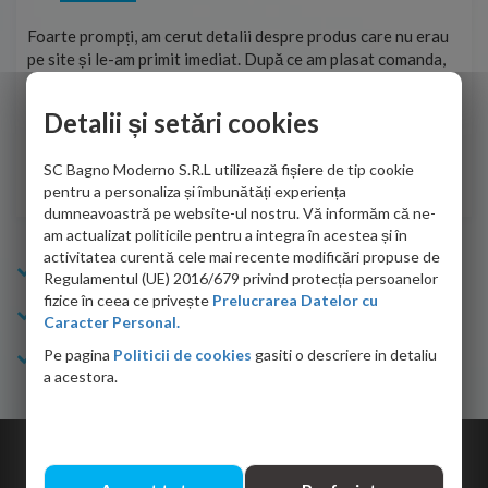
ma
Foarte prompți, am cerut detalii despre produs care nu erau
Sun
tat
pe site și le-am primit imediat. După ce am plasat comanda,
per
ea
aceasta a ajuns foarte repede. Mulțumesc!
Raz
Detalii și setări cookies
Cristina Opre -
10.07.2026
SC Bagno Moderno S.R.L utilizează fișiere de tip cookie
pentru a personaliza și îmbunătăți experiența
dumneavoastră pe website-ul nostru. Vă informăm că ne-
am actualizat politicile pentru a integra în acestea și în
activitatea curentă cele mai recente modificări propuse de
Info Bagno
Regulamentul (UE) 2016/679 privind protecția persoanelor
fizice în ceea ce privește
Prelucrarea Datelor cu
Cumparaturi
Caracter Personal.
Pe pagina
Politicii de cookies
gasiti o descriere in detaliu
Suport clienti
a acestora.
Copyright © 2026 Bagno.ro All right reserved. Powered by
Expert Online