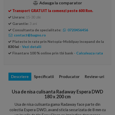
Adauga la comparator
Transport GRATUIT la comenzi peste 600 Ron.
Livrare:
15-30 zile
Garantie:
3 ani
Consultanta de specialitate:
0720456456
contact@bagno.ro
Plateste in rate prin Netopia-Mobilpay incepand de la
830 lei
- Vezi detalii
Finantare 100 % online prin tbi bank
- Calculeaza rata
Descriere
Specificatii
Producator
Review-uri
Usa de nisa culisanta Radaway Espera DWD
180 x 200 cm
Usa de nisa culisanta gama Radaway face parte din
colectia Espera DWD, avand sticla securizata de 8 mm cu