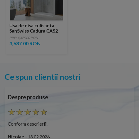
Usa de nisa culisanta
SanSwiss Cadura CAS2
150 x H200 cm sticla
PRP: 4,425.00 RON
Shade
3,687.00 RON
Ce spun clientii nostri
Despre produse
Conform descrierii!
Con
Nicolae -
Nic
13.02.2026