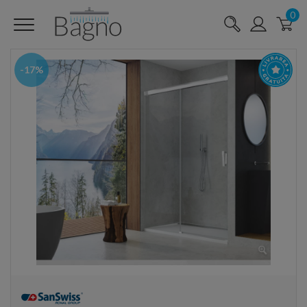
0
-17%