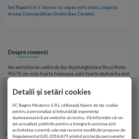
Set Rapid 5 in 1 Vas wc cu capac soft close, clapeta
Arena Cosmopolitan Grohe Bau Ceramic
Despre comenzi
t
Am achizitionat cadita de dus drpetunghiulara Roca Roma
Foa
90x70 cm, este foarte frumoasa, sunt foarte multumita atat
pe 
de personalul firmei dvs. cu care am colaborat in obtinerea
ace
infiormatiilor solicitate cat si de firma de curierat care a
Detalii și setări cookies
Cri
adus coletul in siguranta.Numai bine, va doresc!
SC Bagno Moderno S.R.L utilizează fișiere de tip cookie
Sofrone Viviana -
28.07.2026
pentru a personaliza și îmbunătăți experiența
dumneavoastră pe website-ul nostru. Vă informăm că ne-
am actualizat politicile pentru a integra în acestea și în
activitatea curentă cele mai recente modificări propuse de
Info Bagno
Regulamentul (UE) 2016/679 privind protecția persoanelor