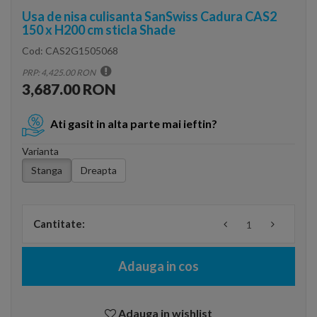
Usa de nisa culisanta SanSwiss Cadura CAS2
150 x H200 cm sticla Shade
Cod:
CAS2G1505068
PRP: 4,425.00 RON
3,687.00 RON
Ati gasit in alta parte mai ieftin?
Varianta
Stanga
Dreapta
Cantitate:
Adauga in cos
Adauga in wishlist