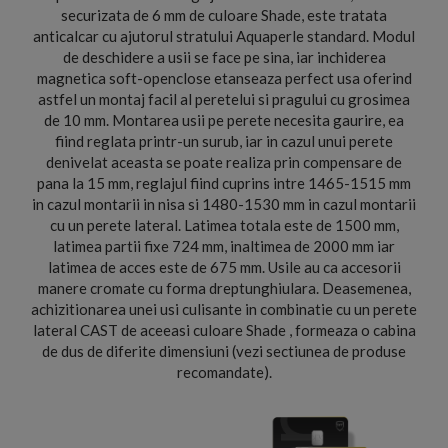
securizata de 6 mm de culoare Shade, este tratata
anticalcar cu ajutorul stratului Aquaperle standard. Modul
de deschidere a usii se face pe sina, iar inchiderea
magnetica soft-openclose etanseaza perfect usa oferind
astfel un montaj facil al peretelui si pragului cu grosimea
de 10 mm. Montarea usii pe perete necesita gaurire, ea
fiind reglata printr-un surub, iar in cazul unui perete
denivelat aceasta se poate realiza prin compensare de
pana la 15 mm, reglajul fiind cuprins intre 1465-1515 mm
in cazul montarii in nisa si 1480-1530 mm in cazul montarii
cu un perete lateral. Latimea totala este de 1500 mm,
latimea partii fixe 724 mm, inaltimea de 2000 mm iar
latimea de acces este de 675 mm. Usile au ca accesorii
manere cromate cu forma dreptunghiulara. Deasemenea,
achizitionarea unei usi culisante in combinatie cu un perete
lateral CAST de aceeasi culoare Shade , formeaza o cabina
de dus de diferite dimensiuni (vezi sectiunea de produse
recomandate).