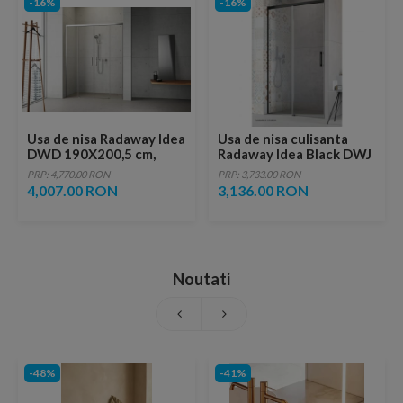
-16%
-16%
Usa de nisa Radaway Idea
Usa de nisa culisanta
DWD 190X200,5 cm,
Radaway Idea Black DWJ
sticla transparenta
stanga 110 x H200.5 cm
PRP: 4,770.00 RON
PRP: 3,733.00 RON
profil negru mat
4,007.00 RON
3,136.00 RON
Noutati
-48%
-41%