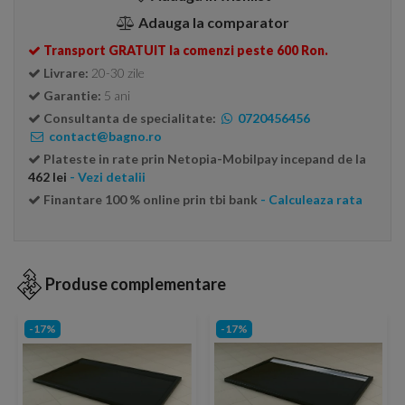
Adauga la comparator
Transport GRATUIT la comenzi peste 600 Ron.
Livrare:
20-30 zile
Garantie:
5 ani
Consultanta de specialitate:
0720456456
contact@bagno.ro
Plateste in rate prin Netopia-Mobilpay incepand de la
462 lei
- Vezi detalii
Finantare 100 % online prin tbi bank
- Calculeaza rata
Produse complementare
-17%
-17%