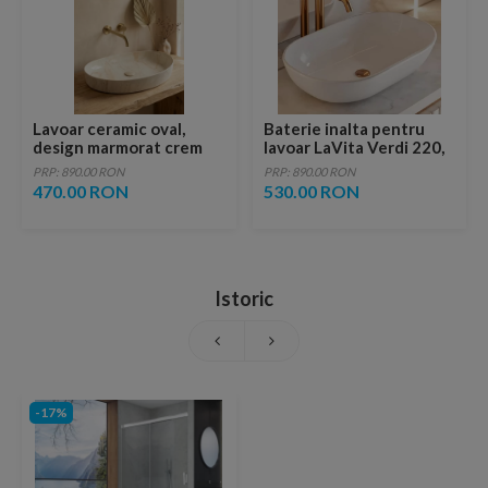
Lavoar ceramic oval,
Baterie inalta pentru
design marmorat crem
lavoar LaVita Verdi 220,
lucios cu vene aurii,
fara ventil, brushed
PRP: 890.00 RON
PRP: 890.00 RON
ventil inclus
copper
470.00 RON
530.00 RON
Istoric
-17%