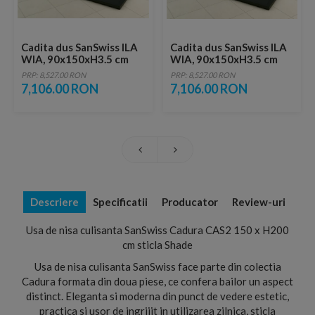
Cadita dus SanSwiss ILA
Cadita dus SanSwiss ILA
WIA, 90x150xH3.5 cm
WIA, 90x150xH3.5 cm
marmura compozita,
marmura sintetica
PRP: 8,527.00 RON
PRP: 8,527.00 RON
negru granit
neagra, capac crom
7,106.00 RON
7,106.00 RON
Descriere
Specificatii
Producator
Review-uri
Usa de nisa culisanta SanSwiss Cadura CAS2 150 x H200
cm sticla Shade
Usa de nisa culisanta SanSwiss face parte din colectia
Cadura formata din doua piese, ce confera bailor un aspect
distinct. Eleganta si moderna din punct de vedere estetic,
practica si usor de ingrijit in utilizarea zilnica, sticla