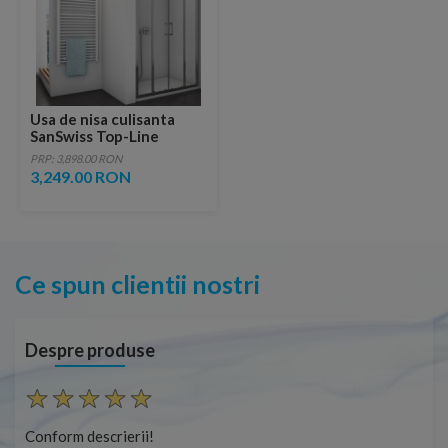
Usa de nisa culisanta
SanSwiss Top-Line
TOPS4 160xH190 cm
PRP: 3,898.00 RON
3,249.00 RON
Ce spun clientii nostri
Despre produse
Conform descrierii!
Con