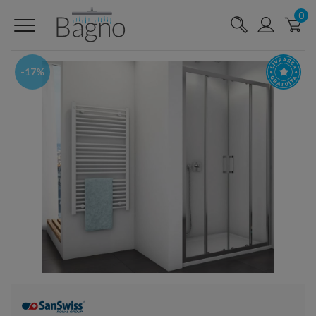
0
-17%