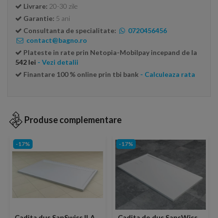
Livrare:
20-30 zile
Garantie:
5 ani
Consultanta de specialitate:
0720456456
contact@bagno.ro
Plateste in rate prin Netopia-Mobilpay incepand de la
542 lei
- Vezi detalii
Finantare 100 % online prin tbi bank
- Calculeaza rata
Produse complementare
-17%
-17%
Cadita dus SanSwiss ILA
Cadita de dus SansWiss