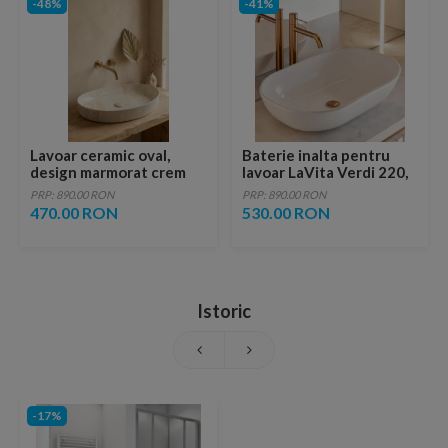
-48%
-41%
Lavoar ceramic oval,
Baterie inalta pentru
design marmorat crem
lavoar LaVita Verdi 220,
lucios cu vene aurii,
fara ventil, brushed
PRP: 890.00 RON
PRP: 890.00 RON
ventil inclus
copper
470.00 RON
530.00 RON
Istoric
-17%