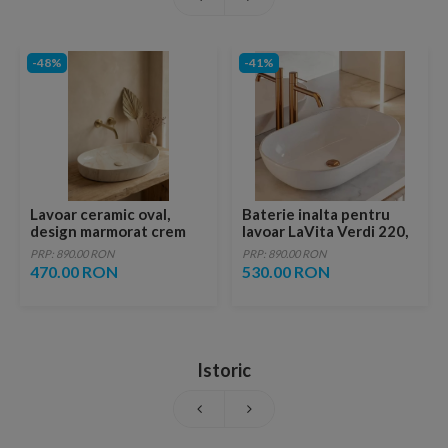
-48%
-41%
Lavoar ceramic oval,
Baterie inalta pentru
design marmorat crem
lavoar LaVita Verdi 220,
lucios cu vene aurii,
fara ventil, brushed
PRP: 890.00 RON
PRP: 890.00 RON
ventil inclus
copper
470.00 RON
530.00 RON
Istoric