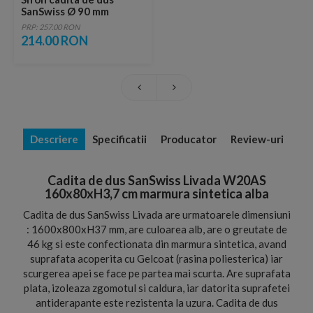
SanSwiss Ø 90 mm
PRP: 257.00 RON
214.00 RON
Descriere
Specificatii
Producator
Review-uri
Cadita de dus SanSwiss Livada W20AS
160x80xH3,7 cm marmura sintetica alba
Cadita de dus SanSwiss Livada are urmatoarele dimensiuni
: 1600x800xH37 mm, are culoarea alb, are o greutate de
46 kg si este confectionata din marmura sintetica, avand
suprafata acoperita cu Gelcoat (rasina poliesterica) iar
scurgerea apei se face pe partea mai scurta. Are suprafata
plata, izoleaza zgomotul si caldura, iar datorita suprafetei
antiderapante este rezistenta la uzura. Cadita de dus