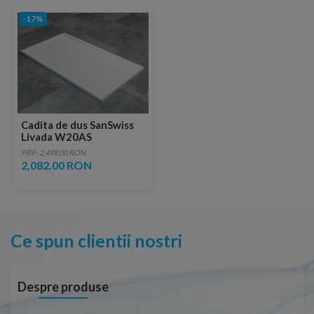
-17%
Cadita de dus SanSwiss
Livada W20AS
160x80xH3,7 cm
PRP: 2,498.00 RON
marmura sintetica alba
2,082.00 RON
Ce spun clientii nostri
Despre produse