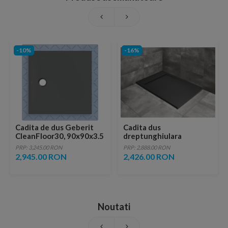
-10%
-16%
Cadita de dus Geberit
Cadita dus
CleanFloor30, 90x90x3.5
dreptunghiulara
cm cu folie de
Radaway Teos F 100 x 80
PRP: 3,245.00 RON
PRP: 2,888.00 RON
hidroizolatie
x H4 cm, decupabila,
2,945.00 RON
2,426.00 RON
antracit
Noutati