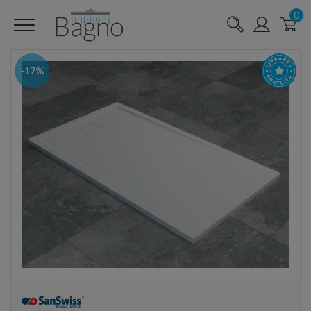
0
-17%