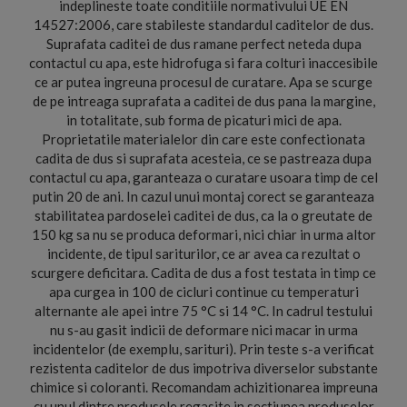
indeplineste toate conditiile normativului UE EN
14527:2006, care stabileste standardul caditelor de dus.
Suprafata caditei de dus ramane perfect neteda dupa
contactul cu apa, este hidrofuga si fara colturi inaccesibile
ce ar putea ingreuna procesul de curatare. Apa se scurge
de pe intreaga suprafata a caditei de dus pana la margine,
in totalitate, sub forma de picaturi mici de apa.
Proprietatile materialelor din care este confectionata
cadita de dus si suprafata acesteia, ce se pastreaza dupa
contactul cu apa, garanteaza o curatare usoara timp de cel
putin 20 de ani. In cazul unui montaj corect se garanteaza
stabilitatea pardoselei caditei de dus, ca la o greutate de
150 kg sa nu se produca deformari, nici chiar in urma altor
incidente, de tipul sariturilor, ce ar avea ca rezultat o
scurgere deficitara. Cadita de dus a fost testata in timp ce
apa curgea in 100 de cicluri continue cu temperaturi
alternante ale apei intre 75 °C si 14 °C. In cadrul testului
nu s-au gasit indicii de deformare nici macar in urma
incidentelor (de exemplu, sarituri). Prin teste s-a verificat
rezistenta caditelor de dus impotriva diverselor substante
chimice si coloranti. Recomandam achizitionarea impreuna
cu unul dintre produsele regasite in sectiunea produselor