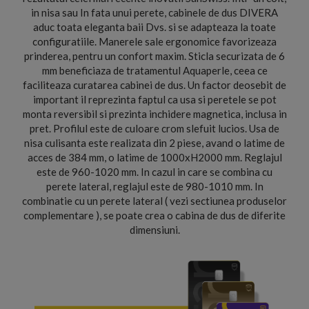
in nisa sau In fata unui perete, cabinele de dus DIVERA
aduc toata eleganta baii Dvs. si se adapteaza la toate
configuratiile. Manerele sale ergonomice favorizeaza
prinderea, pentru un confort maxim. Sticla securizata de 6
mm beneficiaza de tratamentul Aquaperle, ceea ce
faciliteaza curatarea cabinei de dus. Un factor deosebit de
important il reprezinta faptul ca usa si peretele se pot
monta reversibil si prezinta inchidere magnetica, inclusa in
pret. Profilul este de culoare crom slefuit lucios. Usa de
nisa culisanta este realizata din 2 piese, avand o latime de
acces de 384 mm, o latime de 1000xH2000 mm. Reglajul
este de 960-1020 mm. In cazul in care se combina cu
perete lateral, reglajul este de 980-1010 mm. In
combinatie cu un perete lateral ( vezi sectiunea produselor
complementare ), se poate crea o cabina de dus de diferite
dimensiuni.