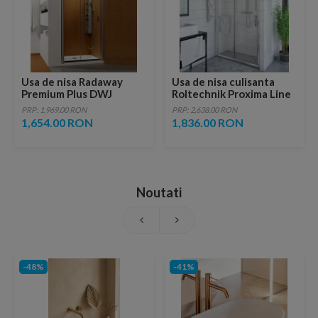
Usa de nisa Radaway
Usa de nisa culisanta
Premium Plus DWJ
Roltechnik Proxima Line
110X190 cm, culisanta,
120x200 cm
PRP: 1,969.00 RON
PRP: 2,638.00 RON
sticla transparenta
1,654.00 RON
1,836.00 RON
Noutati
-48%
-41%