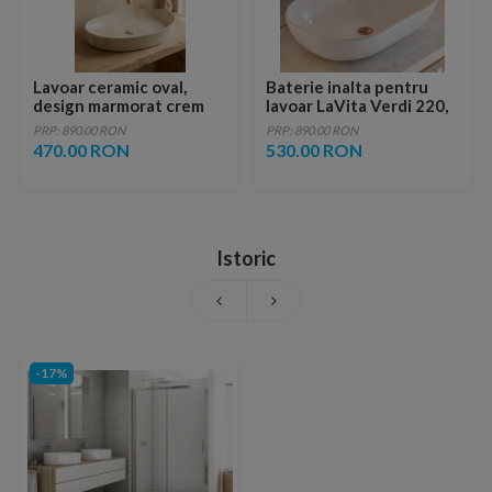
Lavoar ceramic oval,
Baterie inalta pentru
design marmorat crem
lavoar LaVita Verdi 220,
lucios cu vene aurii,
fara ventil, brushed
PRP: 890.00 RON
PRP: 890.00 RON
ventil inclus
copper
470.00 RON
530.00 RON
Istoric
-17%