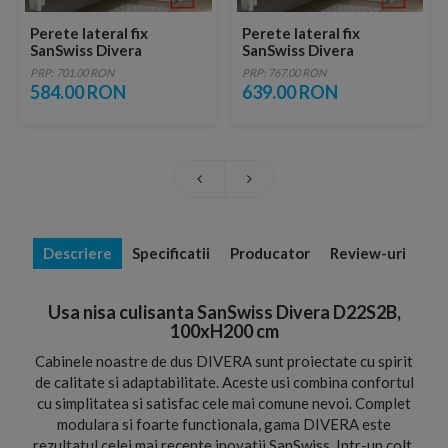
Perete lateral fix
Perete lateral fix
SanSwiss Divera
SanSwiss Divera
70xH200 cm
80xH200 cm
PRP: 701.00 RON
PRP: 767.00 RON
584.00 RON
639.00 RON
Descriere
Specificatii
Producator
Review-uri
Usa nisa culisanta SanSwiss Divera D22S2B,
100xH200 cm
Cabinele noastre de dus DIVERA sunt proiectate cu spirit
de calitate si adaptabilitate. Aceste usi combina confortul
cu simplitatea si satisfac cele mai comune nevoi. Complet
modulara si foarte functionala, gama DIVERA este
rezultatul celei mai recente inovatii SanSwiss. Intr-un colt,