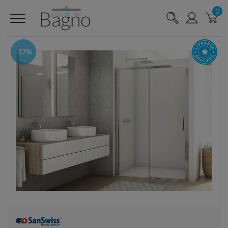
0
-17%