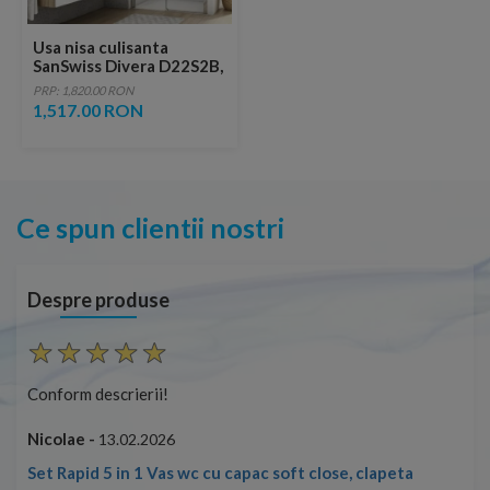
Usa nisa culisanta
SanSwiss Divera D22S2B,
100xH200 cm
PRP: 1,820.00 RON
1,517.00 RON
Ce spun clientii nostri
Despre produse
Conform descrierii!
Con
Nicolae -
Nic
13.02.2026
Set Rapid 5 in 1 Vas wc cu capac soft close, clapeta