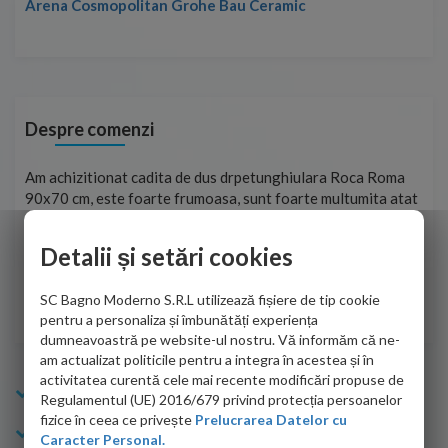
Arena Cosmopolitan Grohe Bau Ceramic
Despre comenzi
t
Am achizitionat cadita de dus drpetunghiulara Roca Roma
Foa
90x70 cm, este foarte frumoasa, sunt foarte multumita atat
pe 
de personalul firmei dvs. cu care am colaborat in obtinerea
ace
infiormatiilor solicitate cat si de firma de curierat care a
Detalii și setări cookies
Cri
adus coletul in siguranta.Numai bine, va doresc!
SC Bagno Moderno S.R.L utilizează fișiere de tip cookie
Sofrone Viviana -
28.07.2026
pentru a personaliza și îmbunătăți experiența
dumneavoastră pe website-ul nostru. Vă informăm că ne-
am actualizat politicile pentru a integra în acestea și în
activitatea curentă cele mai recente modificări propuse de
Info Bagno
Regulamentul (UE) 2016/679 privind protecția persoanelor
fizice în ceea ce privește
Prelucrarea Datelor cu
Cumparaturi
Caracter Personal.