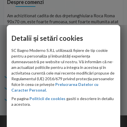
Despre comenzi
t
Am achizitionat cadita de dus drpetunghiulara Roca Roma
Foa
90x70 cm, este foarte frumoasa, sunt foarte multumita atat
pe 
de personalul firmei dvs. cu care am colaborat in obtinerea
ace
infiormatiilor solicitate cat si de firma de curierat care a
Detalii și setări cookies
Cri
adus coletul in siguranta.Numai bine, va doresc!
SC Bagno Moderno S.R.L utilizează fișiere de tip cookie
Sofrone Viviana -
28.07.2026
pentru a personaliza și îmbunătăți experiența
dumneavoastră pe website-ul nostru. Vă informăm că ne-
am actualizat politicile pentru a integra în acestea și în
activitatea curentă cele mai recente modificări propuse de
Info Bagno
Regulamentul (UE) 2016/679 privind protecția persoanelor
fizice în ceea ce privește
Prelucrarea Datelor cu
Cumparaturi
Caracter Personal.
Pe pagina
Politicii de cookies
gasiti o descriere in detaliu
Suport clienti
a acestora.
Copyright © 2026 Bagno.ro All right reserved. Powered by
Expert Online