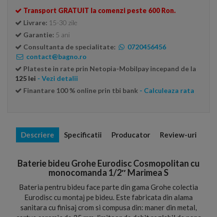
Transport GRATUIT la comenzi peste 600 Ron.
Livrare:
15-30 zile
Garantie:
5 ani
Consultanta de specialitate:
0720456456
contact@bagno.ro
Plateste in rate prin Netopia-Mobilpay incepand de la
125 lei
- Vezi detalii
Finantare 100 % online prin tbi bank
- Calculeaza rata
Descriere
Specificatii
Producator
Review-uri
Baterie bideu Grohe Eurodisc Cosmopolitan cu
monocomanda 1/2″ Marimea S
Bateria pentru bideu face parte din gama Grohe colectia
Eurodisc cu montaj pe bideu. Este fabricata din alama
sanitara cu finisaj crom si compusa din: maner din metal,