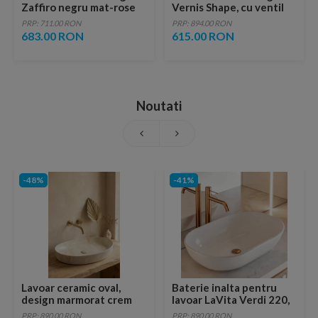
Zaffiro negru mat-rose
Vernis Shape, cu ventil
gold lucios
pop-up, negru mat
PRP: 711.00 RON
PRP: 894.00 RON
monocomanda
683.00 RON
615.00 RON
Noutati
-48%
-41%
Lavoar ceramic oval,
Baterie inalta pentru
design marmorat crem
lavoar LaVita Verdi 220,
lucios cu vene aurii,
fara ventil, brushed
PRP: 890.00 RON
PRP: 890.00 RON