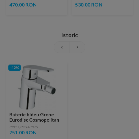
ventil inclus
copper
470.00 RON
530.00 RON
Istoric
-42%
Baterie bideu Grohe
Eurodisc Cosmopolitan
cu monocomanda 1/2″
PRP: 1,291.00 RON
Marimea S
751.00 RON