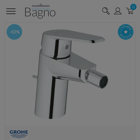
0
-42%