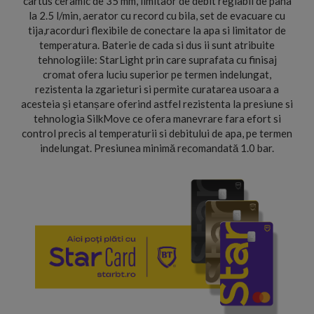
cartus ceramic de 35 mm, limitaor de debit reglabil de pana
la 2.5 l/min, aerator cu record cu bila, set de evacuare cu
tija,racorduri flexibile de conectare la apa si limitator de
temperatura. Baterie de cada si dus ii sunt atribuite
tehnologiile: StarLight prin care suprafata cu finisaj
cromat ofera luciu superior pe termen indelungat,
rezistenta la zgarieturi si permite curatarea usoara a
acesteia și etanșare oferind astfel rezistenta la presiune si
tehnologia SilkMove ce ofera manevrare fara efort si
control precis al temperaturii si debitului de apa, pe termen
indelungat. Presiunea minimă recomandată 1.0 bar.