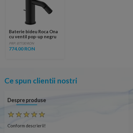
Baterie bideu Roca Ona
cu ventil pop-up negru
mat
PRP: 877.00 RON
774.00 RON
Ce spun clientii nostri
Despre produse
Conform descrierii!
Con