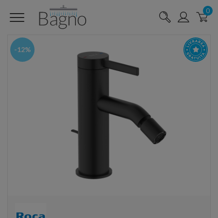
0
-12%