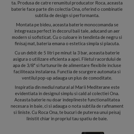
ta. Produsa de catre renumitul producator Roca, aceasta
baterie face parte din colectia Ona, oferind o combinatie
subtila de design si performanta.
Montata pe bideu, aceasta baterie monocomanda se
integreaza perfect in decorul baii tale, aducand un aer
modern si sofisticat. Cu o culoare in tendinta de negru si
finisaj mat, bateria emana o estetica simpla si placuta.
Cu un debit de 5 litri pe minut la 3 bar, aceasta baterie
asigura o utilizare eficienta a apei. Filetul racordului de
apa de 3/8" si furtunurile de alimentare flexibile incluse
faciliteaza instalarea. Functia de scurgere automata si
ventilul pop-up adauga un plus de comoditate.
Inspiratia din mediul natural al Marii Mediterane este
evidentiata in designul simplu si cald al colectiei Ona.
Aceasta baterie nu doar indeplineste functionalitatea
necesara in baie, ci si adauga o nota subtila de rafinament
si liniste. Cu Roca Ona, te bucuri de puterea unui peisaj
linistit chiar in propriul tau spatiu de baie.