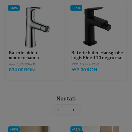
-33%
-35%
Baterie bideu
Baterie bideu Hansgrohe
monocomanda
Logis Fine 110 negru mat
Hansgrohe Talis S cu
cu ventil pop-up
PRP: 1,234.00 RON
PRP: 1,000.00 RON
ventil pop-up
834.00 RON
653.00 RON
Noutati
-48%
-41%