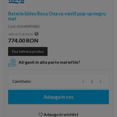
Baterie bideu Roca Ona cu ventil pop-up negru
mat
Cod:
A5A609ENB0
PRP: 877.00 RON
774.00 RON
Fisa tehnica produs
Ati gasit in alta parte mai ieftin?
Cantitate:
Adauga in cos
Adauga in wishlist