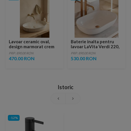
Lavoar ceramic oval,
Baterie inalta pentru
design marmorat crem
lavoar LaVita Verdi 220,
lucios cu vene aurii,
fara ventil, brushed
PRP: 890.00 RON
PRP: 890.00 RON
ventil inclus
copper
470.00 RON
530.00 RON
Istoric
-12%