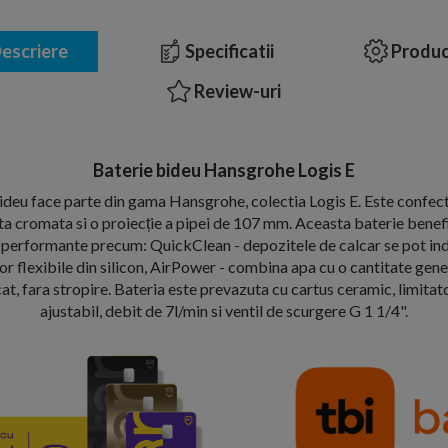
escriere
Specificatii
Produc
Review-uri
Baterie bideu Hansgrohe Logis E
ideu face parte din gama Hansgrohe, colectia Logis E. Este confec
ta cromata si o proiecție a pipei de 107 mm. Aceasta baterie benef
performante precum: QuickClean - depozitele de calcar se pot ind
or flexibile din silicon, AirPower - combina apa cu o cantitate gene
cat, fara stropire. Bateria este prevazuta cu cartus ceramic, limit
ajustabil, debit de 7l/min si ventil de scurgere G 1 1/4".