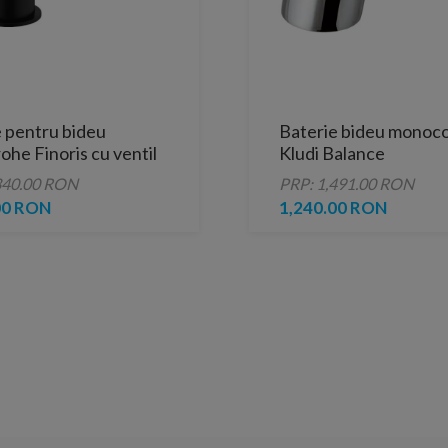
e pentru bideu
Baterie bideu mono
he Finoris cu ventil
Kludi Balance
 negru mat
340.00 RON
PRP: 1,491.00 RON
00 RON
1,240.00 RON