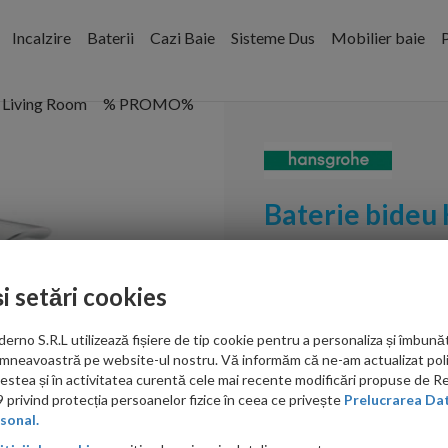
Incalzire
Baterii
Cazi Baie
Sisteme Dus
Mobilier baie
P
Living Room
% PROMO%
Baterie bideu
Cod:
71232000
și setări cookies
PRP: 689.00 RON
457.00 RON
no S.R.L utilizează fișiere de tip cookie pentru a personaliza și îmbunăt
mneavoastră pe website-ul nostru. Vă informăm că ne-am actualizat poli
Ati gasit in alta p
acestea și în activitatea curentă cele mai recente modificări propuse de 
privind protecția persoanelor fizice în ceea ce privește
Prelucrarea Dat
sonal.