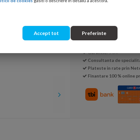
iticii de cookies
gasiti o descriere in detaliu a acestora.
Cantitate:
Accept tot
Preferinte
Transport GRATUIT la c
Livrare:
24-48 ore
Garantie:
5 ani
Consultanta de specialit
Plateste in rate prin Ne
Finantare 100 % online pr