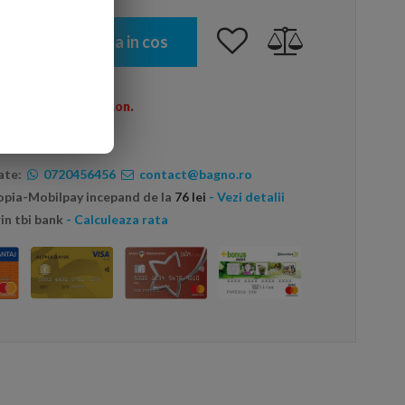
Adauga in cos
omenzi peste 600 Ron.
ate:
0720456456
contact@bagno.ro
topia-Mobilpay incepand de la
76 lei
- Vezi detalii
in tbi bank
- Calculeaza rata