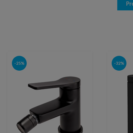
Pr
-25%
-32%