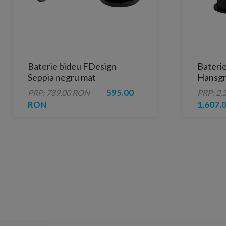
Baterie bideu FDesign
Bateri
Seppia negru mat
Hansgro
monocomanda
Pop-Up
595.00
PRP: 789.00 RON
PRP: 2,
RON
1,607.