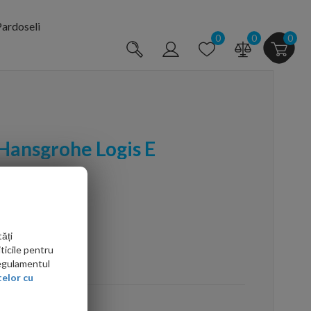
ardoseli
0
0
0
 Hansgrohe Logis E
ăți
ticile pentru
arte mai ieftin?
Regulamentul
elor cu