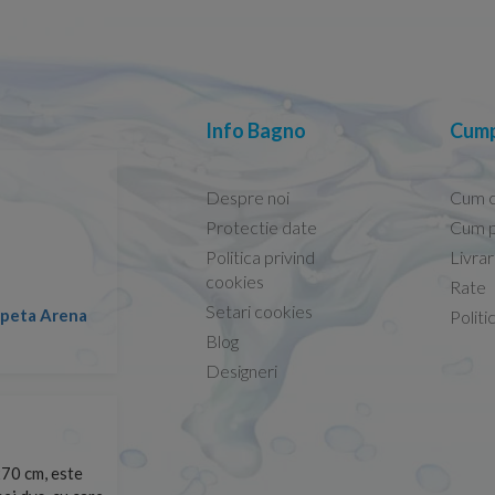
Info Bagno
Cump
Despre noi
Cum 
Protectie date
Cum p
Politica privind
Livra
Conform descrierii!
cookies
Rate
Setari cookies
lapeta Arena
Nicolae -
Politi
13.02.2026
Blog
Designeri
70 cm, este
Foarte prompți, am cerut detalii despre produs care nu