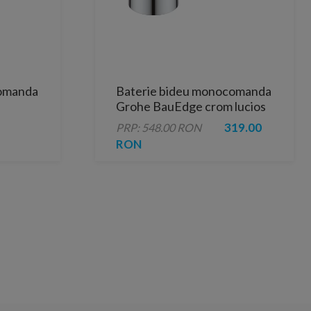
comanda
Baterie bideu monocomanda
Grohe BauEdge crom lucios
319.00
PRP: 548.00 RON
RON