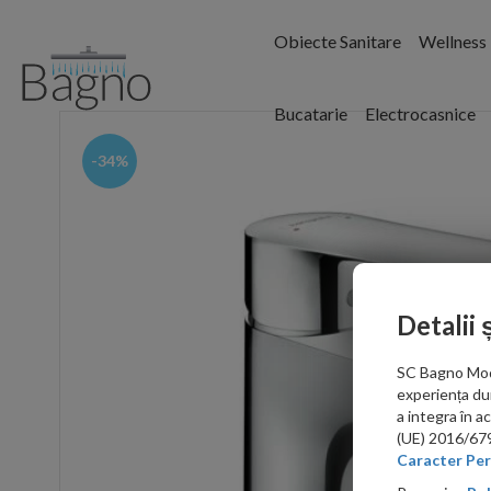
Obiecte Sanitare
Wellness
Bucatarie
Electrocasnice
-34%
Detalii 
SC Bagno Moder
experiența du
a integra în 
(UE) 2016/679 
Caracter Per