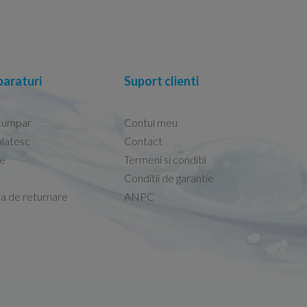
araturi
Suport clienti
cumpar
Contul meu
latesc
Contact
re
Termeni si conditii
Capacele Grohe sunt de bună calitate și se i
Conditii de garantie
Marius -
Capac WC Grohe Bau Cer
ca de returnare
ANPC
08.02.2026
 erau pe site și le-am
Sunt multumit de produs respectiv de comuni