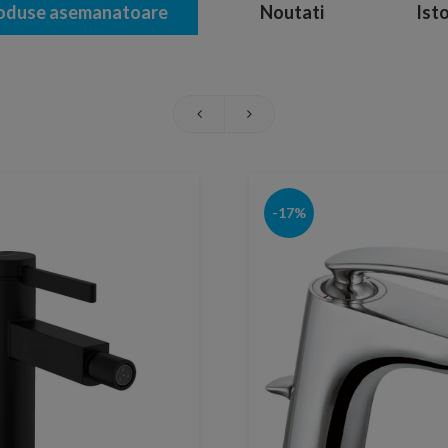
oduse asemanatoare
Noutati
Isto
-17%