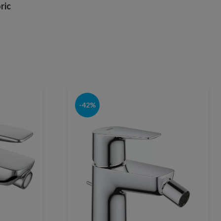
ric
-42%