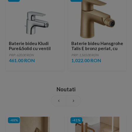
Baterie bideu Kludi
Baterie bideu Hansgrohe
Pure&Solid cu ventil
Talis E bronz periat, cu
metalic pop-up
ventil pop-up
PRP: 620.00 RON
PRP: 1,565.00 RON
461.00 RON
1,022.00 RON
Noutati
-48%
-41%