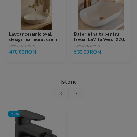
Lavoar ceramic oval,
Baterie inalta pentru
design marmorat crem
lavoar LaVita Verdi 220,
lucios cu vene aurii,
fara ventil, brushed
PRP: 890.00 RON
PRP: 890.00 RON
ventil inclus
copper
470.00 RON
530.00 RON
Istoric
-32%