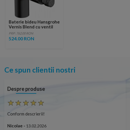
Baterie bideu Hansgrohe
Vernis Blend cu ventil
pop-up, negru mat
PRP: 762.00 RON
524.00 RON
Ce spun clientii nostri
Despre produse
Conform descrierii!
Con
Nicolae -
Nic
13.02.2026