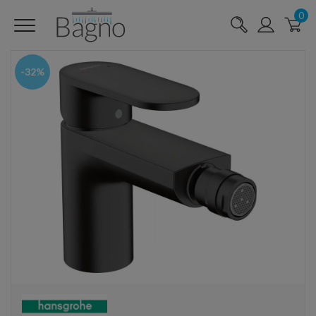
0
-32%