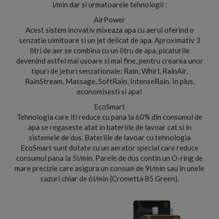
l/min dar si urmatoarele tehnologii :
AirPower
Acest sistem inovativ mixeaza apa cu aerul oferind o
senzatie uimitoare si un jet delicat de apa. Aproximativ 3
litri de aer se combina cu un litru de apa, picaturile
devenind astfel mai usoare si mai fine, pentru crearea unor
tipuri de jeturi senzationale: Rain, Whirl, RainAir,
RainStream, Massage, SoftRain, IntenseRain. In plus,
economisesti si apa!
EcoSmart
Tehnologia care iti reduce cu pana la 60% din consumul de
apa se regaseste atat in bateriile de lavoar cat si in
sistemele de dus. Bateriile de lavoar cu tehnologia
EcoSmart sunt dotate cu un aerator special care reduce
consumul pana la 5l/min. Parele de dus contin un O-ring de
mare precizie care asigura un consum de 9l/min sau in unele
cazuri chiar de 6l/min (Crometta 85 Green).