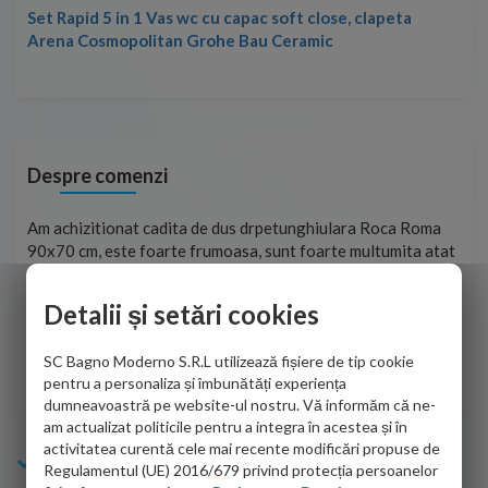
Set Rapid 5 in 1 Vas wc cu capac soft close, clapeta
Arena Cosmopolitan Grohe Bau Ceramic
Despre comenzi
t
Am achizitionat cadita de dus drpetunghiulara Roca Roma
Foa
90x70 cm, este foarte frumoasa, sunt foarte multumita atat
pe 
de personalul firmei dvs. cu care am colaborat in obtinerea
ace
infiormatiilor solicitate cat si de firma de curierat care a
Detalii și setări cookies
Cri
adus coletul in siguranta.Numai bine, va doresc!
SC Bagno Moderno S.R.L utilizează fișiere de tip cookie
Sofrone Viviana -
28.07.2026
pentru a personaliza și îmbunătăți experiența
dumneavoastră pe website-ul nostru. Vă informăm că ne-
am actualizat politicile pentru a integra în acestea și în
activitatea curentă cele mai recente modificări propuse de
Info Bagno
Regulamentul (UE) 2016/679 privind protecția persoanelor