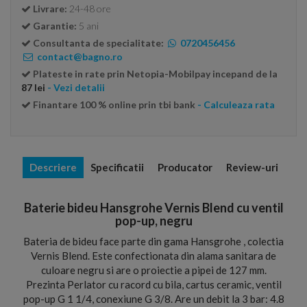
Livrare:
24-48 ore
Garantie:
5 ani
Consultanta de specialitate:
0720456456
contact@bagno.ro
Plateste in rate prin Netopia-Mobilpay incepand de la
87 lei
- Vezi detalii
Finantare 100 % online prin tbi bank
- Calculeaza rata
Descriere
Specificatii
Producator
Review-uri
Baterie bideu Hansgrohe Vernis Blend cu ventil
pop-up, negru
Bateria de bideu face parte din gama Hansgrohe , colectia
Vernis Blend. Este confectionata din alama sanitara de
culoare negru si are o proiectie a pipei de 127 mm.
Prezinta Perlator cu racord cu bila, cartus ceramic, ventil
pop-up G 1 1/4, conexiune G 3/8. Are un debit la 3 bar: 4.8