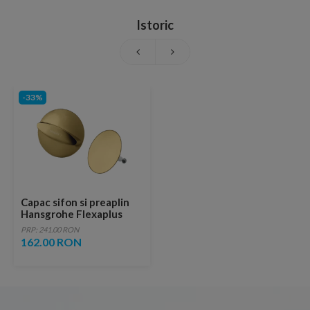
Istoric
-33%
Capac sifon si preaplin
Hansgrohe Flexaplus
auriu lucios
PRP: 241.00 RON
162.00 RON