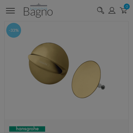
0
-33%