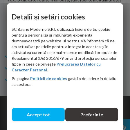
de personalul firmei dvs. cu care am colaborat in obtinerea
ace
infiormatiilor solicitate cat si de firma de curierat care a
Detalii și setări cookies
Cri
adus coletul in siguranta.Numai bine, va doresc!
SC Bagno Moderno S.R.L utilizează fișiere de tip cookie
Sofrone Viviana -
28.07.2026
pentru a personaliza și îmbunătăți experiența
dumneavoastră pe website-ul nostru. Vă informăm că ne-
am actualizat politicile pentru a integra în acestea și în
activitatea curentă cele mai recente modificări propuse de
Info Bagno
Regulamentul (UE) 2016/679 privind protecția persoanelor
fizice în ceea ce privește
Prelucrarea Datelor cu
Cumparaturi
Caracter Personal.
Pe pagina
Politicii de cookies
gasiti o descriere in detaliu
Suport clienti
a acestora.
Copyright © 2026 Bagno.ro All right reserved. Powered by
Expert Online
Accept tot
Preferinte