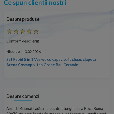
Ce spun clientii nostri
Despre produse
Conform descrierii!
Con
Nicolae -
Nic
13.02.2026
Set Rapid 5 in 1 Vas wc cu capac soft close, clapeta
Arena Cosmopolitan Grohe Bau Ceramic
Despre comenzi
t
Am achizitionat cadita de dus drpetunghiulara Roca Roma
Foa
90x70 cm, este foarte frumoasa, sunt foarte multumita atat
pe 