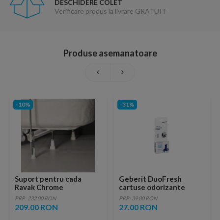
DESCHIDERE COLET
Verificare produs la livrare GRATUIT
Produse asemanatoare
-10%
-31%
Suport pentru cada
Geberit DuoFresh
Ravak Chrome
cartuse odorizante
PRP: 232.00 RON
PRP: 39.00 RON
209.00 RON
27.00 RON