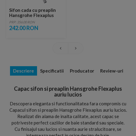
Sifon cada cu preaplin
Hansgrohe Flexaplus
standard fara ornament
PRP: 356.00 RON
242.00 RON
Descriere
Specificatii
Producator
Review-uri
Capac sifon si preaplin Hansgrohe Flexaplus
auriu lucios
Descopera eleganta si functionalitatea fara compromis cu
Capacul sifon si preaplin Hansgrohe Flexaplus auriu lucios.
Realizat din alama de inalta calitate, acest capac se
potriveste perfect caziilor de baie standard sau speciale.
Cu finisajul sau lucios si nuanta aurie stralucitoare, se
integreaza perfect in orice design de baie.