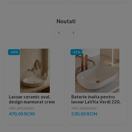
Noutati
-48%
-41%
Lavoar ceramic oval,
Baterie inalta pentru
design marmorat crem
lavoar LaVita Verdi 220,
lucios cu vene aurii,
fara ventil, brushed
PRP: 890.00 RON
PRP: 890.00 RON
ventil inclus
copper
470.00 RON
530.00 RON