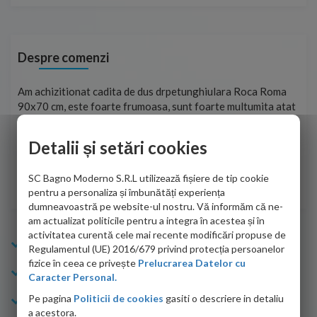
Despre comenzi
t
Am achizitionat cadita de dus drpetunghiulara Roca Roma
Foa
90x70 cm, este foarte frumoasa, sunt foarte multumita atat
pe 
de personalul firmei dvs. cu care am colaborat in obtinerea
ace
infiormatiilor solicitate cat si de firma de curierat care a
Detalii și setări cookies
Cri
adus coletul in siguranta.Numai bine, va doresc!
SC Bagno Moderno S.R.L utilizează fișiere de tip cookie
Sofrone Viviana -
28.07.2026
pentru a personaliza și îmbunătăți experiența
dumneavoastră pe website-ul nostru. Vă informăm că ne-
am actualizat politicile pentru a integra în acestea și în
activitatea curentă cele mai recente modificări propuse de
Info Bagno
Regulamentul (UE) 2016/679 privind protecția persoanelor
fizice în ceea ce privește
Prelucrarea Datelor cu
Cumparaturi
Caracter Personal.
Pe pagina
Politicii de cookies
gasiti o descriere in detaliu
Suport clienti
a acestora.