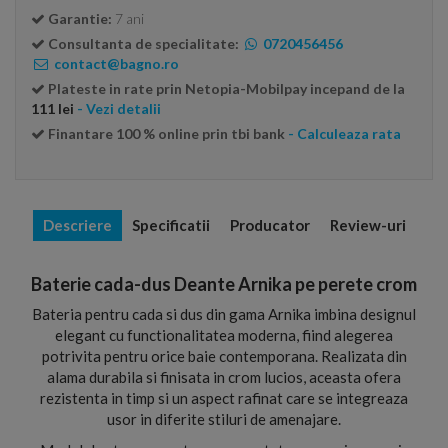
Garantie:
7 ani
Consultanta de specialitate:
0720456456
contact@bagno.ro
Plateste in rate prin Netopia-Mobilpay incepand de la
111 lei
- Vezi detalii
Finantare 100 % online prin tbi bank
- Calculeaza rata
Descriere
Specificatii
Producator
Review-uri
Baterie cada-dus Deante Arnika pe perete crom
Bateria pentru cada si dus din gama Arnika imbina designul
elegant cu functionalitatea moderna, fiind alegerea
potrivita pentru orice baie contemporana. Realizata din
alama durabila si finisata in crom lucios, aceasta ofera
rezistenta in timp si un aspect rafinat care se integreaza
usor in diferite stiluri de amenajare.