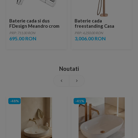
Baterie cada si dus
Baterie cada
FDesign Meandro crom
freestanding Casa
lucios monocomanda
Blanca Laveo POLLA,
PRP: 711.00 RON
PRP: 4,250.00 RON
auriu roze
695.00 RON
3,006.00 RON
Noutati
-48%
-41%