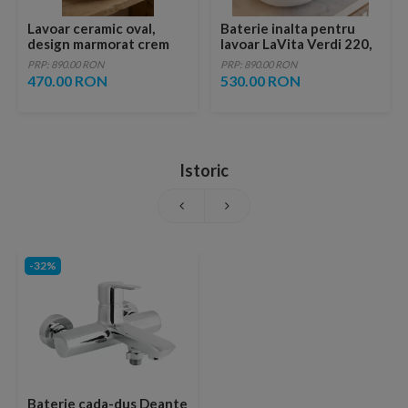
Lavoar ceramic oval,
Baterie inalta pentru
design marmorat crem
lavoar LaVita Verdi 220,
lucios cu vene aurii,
fara ventil, brushed
PRP: 890.00 RON
PRP: 890.00 RON
ventil inclus
copper
470.00 RON
530.00 RON
Istoric
-32%
Baterie cada-dus Deante