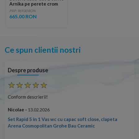
Arnika pe perete crom
PRP: 969.00 RON
665.00 RON
Ce spun clientii nostri
Despre produse
Conform descrierii!
Con
Nicolae -
Nic
13.02.2026
Set Rapid 5 in 1 Vas wc cu capac soft close, clapeta
Arena Cosmopolitan Grohe Bau Ceramic