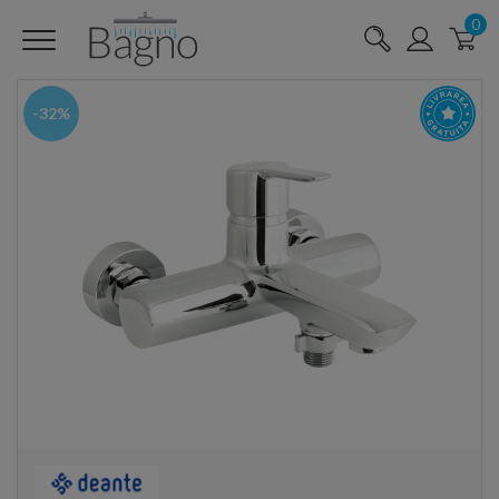
0
-32%