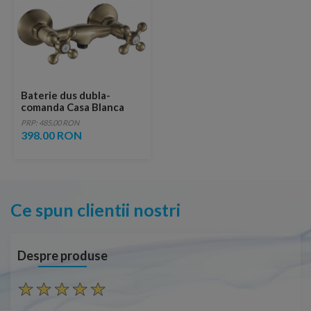
Baterie dus dubla-
comanda Casa Blanca
Retro cu set de dus
PRP: 485.00 RON
inclus
398.00 RON
Ce spun clientii nostri
Despre produse