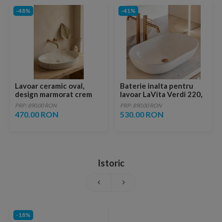
-48%
-41%
Lavoar ceramic oval,
Baterie inalta pentru
design marmorat crem
lavoar LaVita Verdi 220,
lucios cu vene aurii,
fara ventil, brushed
PRP: 890.00 RON
PRP: 890.00 RON
ventil inclus
copper
470.00 RON
530.00 RON
Istoric
-18%