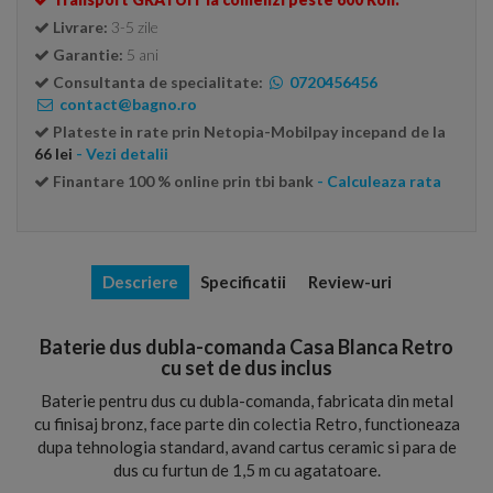
Livrare:
3-5 zile
Garantie:
5 ani
Consultanta de specialitate:
0720456456
contact@bagno.ro
Plateste in rate prin Netopia-Mobilpay incepand de la
66 lei
- Vezi detalii
Finantare 100 % online prin tbi bank
- Calculeaza rata
Descriere
Specificatii
Review-uri
Baterie dus dubla-comanda Casa Blanca Retro
cu set de dus inclus
Baterie pentru dus cu dubla-comanda, fabricata din metal
cu finisaj bronz, face parte din colectia Retro, functioneaza
dupa tehnologia standard, avand cartus ceramic si para de
dus cu furtun de 1,5 m cu agatatoare.