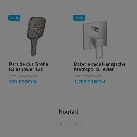
-44%
-30%
Para de dus Grohe
Baterie cada Hansgrohe
Rainshower 130
Metropol cu levier
SmartActive Cube
decupat, necesita corp
PRP: 1,049.00 RON
PRP: 1,824.00 RON
antracit periat Hard
incastrat
597.00 RON
1,289.00 RON
Graphite 3 functii
Noutati