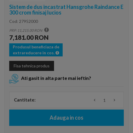
Sistem de dus incastrat Hansgrohe Raindance E
300 crom finisaj lucios
Cod:
27952000
PRP: 11,215.00 RON
7,181.00 RON
Produsul beneficiaza de
extrareducere in cos.
Fisa tehnica produs
Ati gasit in alta parte mai ieftin?
Cantitate:
Adauga in cos