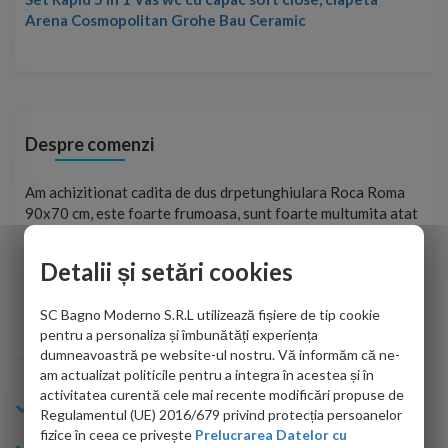
Arena Cosmopolitan Grohe Bau Ceramic
Despre comenzi
t
Am achizitionat cadita de dus drpetunghiulara Roca Roma
Foa
90x70 cm, este foarte frumoasa, sunt foarte multumita atat
pe 
de personalul firmei dvs. cu care am colaborat in obtinerea
ace
infiormatiilor solicitate cat si de firma de curierat care a
Detalii și setări cookies
Cri
adus coletul in siguranta.Numai bine, va doresc!
SC Bagno Moderno S.R.L utilizează fișiere de tip cookie
Sofrone Viviana -
28.07.2026
pentru a personaliza și îmbunătăți experiența
dumneavoastră pe website-ul nostru. Vă informăm că ne-
am actualizat politicile pentru a integra în acestea și în
activitatea curentă cele mai recente modificări propuse de
Info Bagno
Regulamentul (UE) 2016/679 privind protecția persoanelor
fizice în ceea ce privește
Prelucrarea Datelor cu