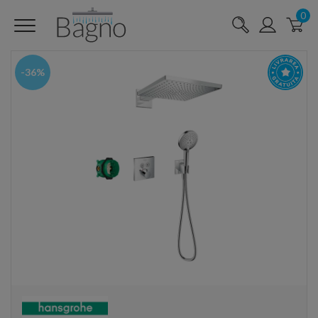
0
-36%