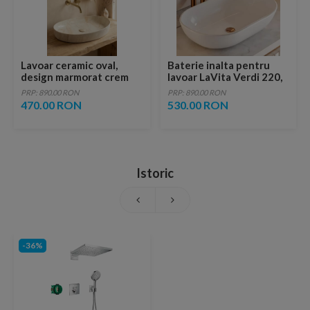
Lavoar ceramic oval,
Baterie inalta pentru
design marmorat crem
lavoar LaVita Verdi 220,
lucios cu vene aurii,
fara ventil, brushed
PRP: 890.00 RON
PRP: 890.00 RON
ventil inclus
copper
470.00 RON
530.00 RON
Istoric
-36%