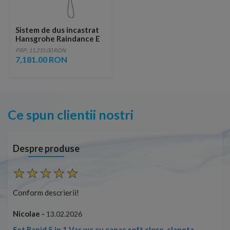
Sistem de dus incastrat
Hansgrohe Raindance E
300 crom finisaj lucios
PRP: 11,215.00 RON
7,181.00 RON
Ce spun clientii nostri
Despre produse
Conform descrierii!
Con
Nicolae -
Nic
13.02.2026
Set Rapid 5 in 1 Vas wc cu capac soft close, clapeta