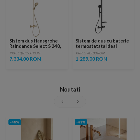
Sistem dus Hansgrohe
Sistem de dus cu baterie
Raindance Select S 240,
termostatata Ideal
baterie termostatata,
Standard Alu+ negru mat
PRP: 10,871.00 RON
PRP: 2,745.00 RON
bronz periat
aluminiu
7,334.00 RON
1,289.00 RON
Noutati
-48%
-41%