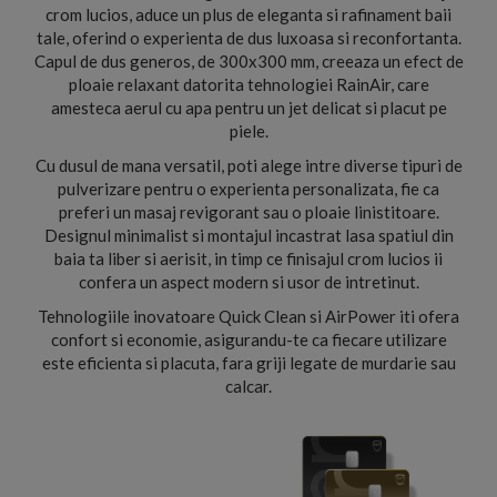
crom lucios, aduce un plus de eleganta si rafinament baii
tale, oferind o experienta de dus luxoasa si reconfortanta.
Capul de dus generos, de 300x300 mm, creeaza un efect de
ploaie relaxant datorita tehnologiei RainAir, care
amesteca aerul cu apa pentru un jet delicat si placut pe
piele.
Cu dusul de mana versatil, poti alege intre diverse tipuri de
pulverizare pentru o experienta personalizata, fie ca
preferi un masaj revigorant sau o ploaie linistitoare.
Designul minimalist si montajul incastrat lasa spatiul din
baia ta liber si aerisit, in timp ce finisajul crom lucios ii
confera un aspect modern si usor de intretinut.
Tehnologiile inovatoare Quick Clean si AirPower iti ofera
confort si economie, asigurandu-te ca fiecare utilizare
este eficienta si placuta, fara griji legate de murdarie sau
calcar.