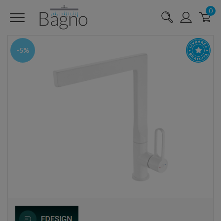
0
-5%