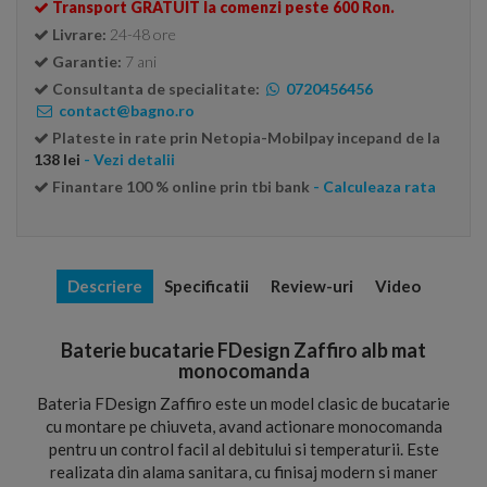
Transport GRATUIT la comenzi peste 600 Ron.
Livrare:
24-48 ore
Garantie:
7 ani
Consultanta de specialitate:
0720456456
contact@bagno.ro
Plateste in rate prin Netopia-Mobilpay incepand de la
138 lei
- Vezi detalii
Finantare 100 % online prin tbi bank
- Calculeaza rata
Descriere
Specificatii
Review-uri
Video
Baterie bucatarie FDesign Zaffiro alb mat
monocomanda
Bateria FDesign Zaffiro este un model clasic de bucatarie
cu montare pe chiuveta, avand actionare monocomanda
pentru un control facil al debitului si temperaturii. Este
realizata din alama sanitara, cu finisaj modern si maner