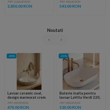
bucatarie aur
crom lucios
PRP: 3,366.00 RON
PRP: 846.00 RON
monocomanda
2,850.00 RON
543.00 RON
Noutati
-48%
-41%
Lavoar ceramic oval,
Baterie inalta pentru
design marmorat crem
lavoar LaVita Verdi 220,
lucios cu vene aurii,
fara ventil, brushed
PRP: 890.00 RON
PRP: 890.00 RON
ventil inclus
copper
470.00 RON
530.00 RON