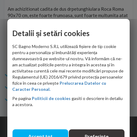
t
Am achizitionat cadita de dus drpetunghiulara Roca Roma
Foa
90x70 cm, este foarte frumoasa, sunt foarte multumita atat
pe 
de personalul firmei dvs. cu care am colaborat in obtinerea
ace
infiormatiilor solicitate cat si de firma de curierat care a
Detalii și setări cookies
Cri
adus coletul in siguranta.Numai bine, va doresc!
SC Bagno Moderno S.R.L utilizează fișiere de tip cookie
Sofrone Viviana -
28.07.2026
pentru a personaliza și îmbunătăți experiența
dumneavoastră pe website-ul nostru. Vă informăm că ne-
am actualizat politicile pentru a integra în acestea și în
activitatea curentă cele mai recente modificări propuse de
Info Bagno
Regulamentul (UE) 2016/679 privind protecția persoanelor
fizice în ceea ce privește
Prelucrarea Datelor cu
Cumparaturi
Caracter Personal.
Pe pagina
Politicii de cookies
gasiti o descriere in detaliu
Suport clienti
a acestora.
Copyright © 2026 Bagno.ro All right reserved. Powered by
Expert Online
Accept tot
Preferinte