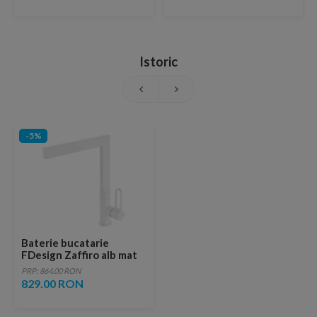
Istoric
-5%
Baterie bucatarie
FDesign Zaffiro alb mat
monocomanda
PRP: 864.00 RON
829.00 RON