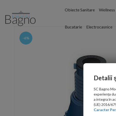
Obiecte Sanitare
Wellness
Bucatarie
Electrocasnice
-6%
Detalii 
SC Bagno Moder
experiența du
a integra în 
(UE) 2016/679 
Caracter Per