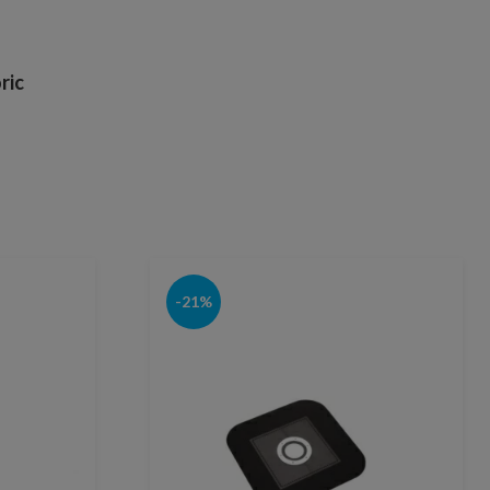
ric
-21%