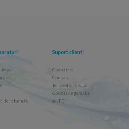
araturi
Suport clienti
cumpar
Contul meu
latesc
Contact
re
Termeni si conditii
Capacele Grohe sunt de bună calitate și se i
Conditii de garantie
Marius -
Capac WC Grohe Bau Cer
ca de returnare
ANPC
08.02.2026