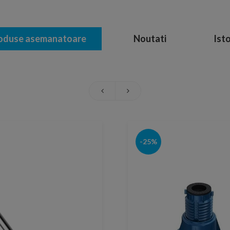
oduse asemanatoare
Noutati
Isto
-25%