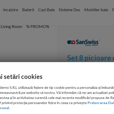
Incalzire
Baterii
Cazi Baie
Sisteme Dus
Mobilier baie
P
Living Room
% PROMO%
Set 8 picioare
Cod:
FWU.8
și setări cookies
PRP: 259.00 RON
245.00 RON
no S.R.L utilizează fișiere de tip cookie pentru a personaliza și îmbunăt
mneavoastră pe website-ul nostru. Vă informăm că ne-am actualizat poli
acestea și în activitatea curentă cele mai recente modificări propuse de 
Ati gasit in alta p
privind protecția persoanelor fizice în ceea ce privește
Prelucrarea Dat
sonal.