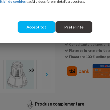
iticii de cookies
gasiti o descriere in detaliu a acestora.
Cantitate:
Accept tot
Preferinte
Transport GRATUIT la c
Livrare:
3-5 zile
Consultanta de specialit
Plateste in rate prin Ne
Finantare 100 % online pr
Produse complementare