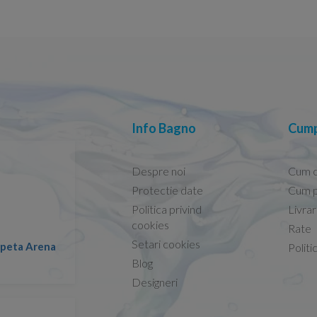
Info Bagno
Cump
Despre noi
Cum 
Protectie date
Cum p
Politica privind
Livra
Conform descrierii!
cookies
Rate
Setari cookies
lapeta Arena
Nicolae -
Politi
13.02.2026
Blog
Designeri