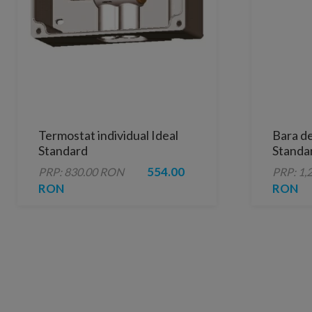
Termostat individual Ideal
Bara de
Standard
Standa
lucios 
554.00
PRP: 830.00 RON
PRP: 1,
RON
RON