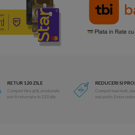
RETUR 120 ZILE
REDUCERI SI PR
Cumperi fara griji, produsele
Cumperi mai mult, pla
pot fi returnate in 120 zile
mai putin. Extra red