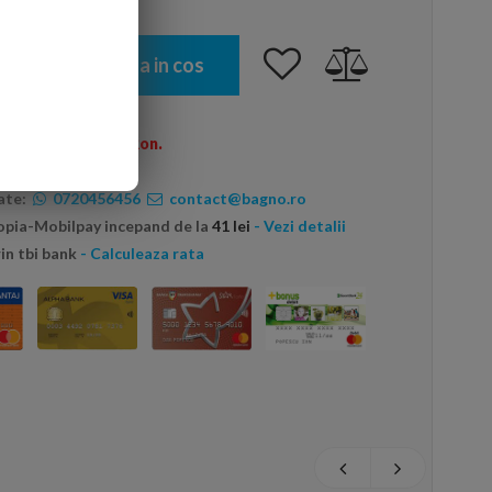
Adauga in cos
omenzi peste 600 Ron.
ate:
0720456456
contact@bagno.ro
topia-Mobilpay incepand de la
41 lei
- Vezi detalii
in tbi bank
- Calculeaza rata