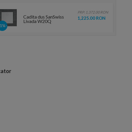
PRP: 1,372.00 RON
Cadita dus SanSwiss
1,225.00 RON
Livada W20Q
80x80xH3,5 cm
-11%
marmura sintetica alba
ator