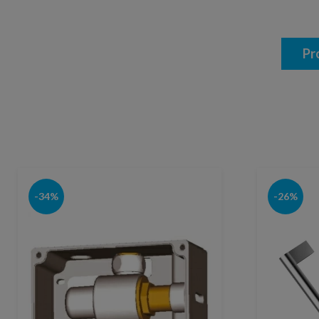
Pr
-34%
-26%