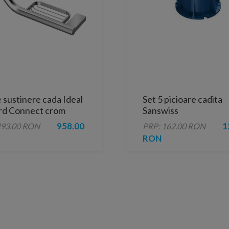
 sustinere cada Ideal
Set 5 picioare cadita
rd Connect crom
Sanswiss
45 cm cu savoniera
958.00
1
293.00 RON
PRP: 162.00 RON
RON