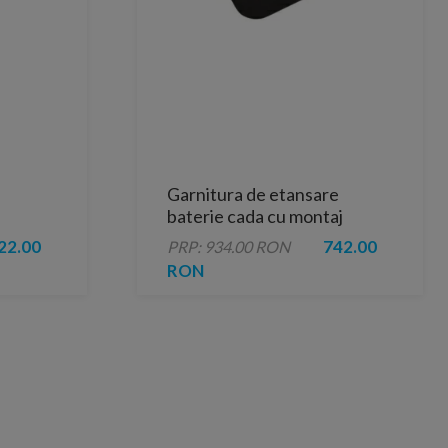
Garnitura de etansare
baterie cada cu montaj
freestanding Hansgrohe
22.00
742.00
PRP: 934.00 RON
RON