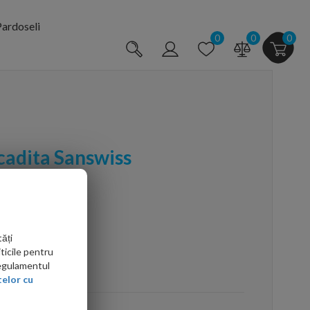
ardoseli
0
0
0
 cadita Sanswiss
ăți
ticile pentru
Regulamentul
arte mai ieftin?
elor cu