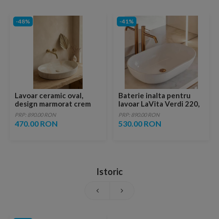
-48%
-41%
Lavoar ceramic oval,
Baterie inalta pentru
design marmorat crem
lavoar LaVita Verdi 220,
lucios cu vene aurii,
fara ventil, brushed
PRP: 890.00 RON
PRP: 890.00 RON
ventil inclus
copper
470.00 RON
530.00 RON
Istoric