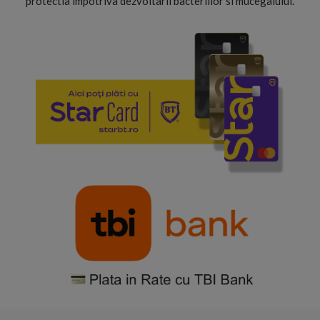
protectia impotriva dezvoltarii bacteriilor si mucegaiului.