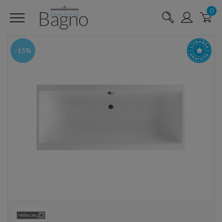
0
-15%