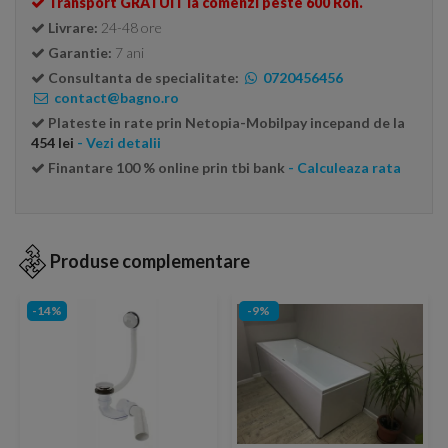
Transport GRATUIT la comenzi peste 600 Ron.
Livrare:
24-48 ore
Garantie:
7 ani
Consultanta de specialitate:
0720456456
contact@bagno.ro
Plateste in rate prin Netopia-Mobilpay incepand de la
454 lei
- Vezi detalii
Finantare 100 % online prin tbi bank
- Calculeaza rata
Produse complementare
-14%
-9%