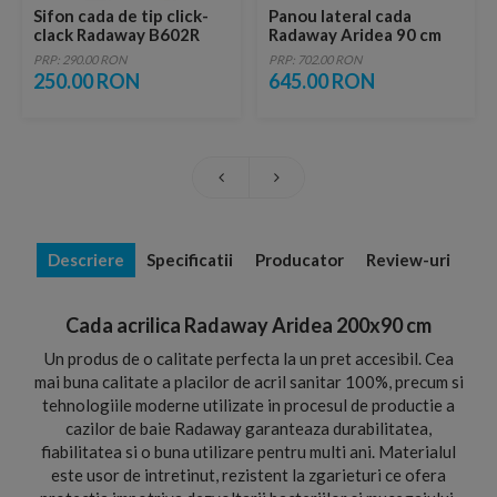
Sifon cada de tip click-
Panou lateral cada
clack Radaway B602R
Radaway Aridea 90 cm
PRP: 290.00 RON
PRP: 702.00 RON
250.00 RON
645.00 RON
Descriere
Specificatii
Producator
Review-uri
Cada acrilica Radaway Aridea 200x90 cm
Un produs de o calitate perfecta la un pret accesibil. Cea
mai buna calitate a placilor de acril sanitar 100%, precum si
tehnologiile moderne utilizate in procesul de productie a
cazilor de baie Radaway garanteaza durabilitatea,
fiabilitatea si o buna utilizare pentru multi ani. Materialul
este usor de intretinut, rezistent la zgarieturi ce ofera