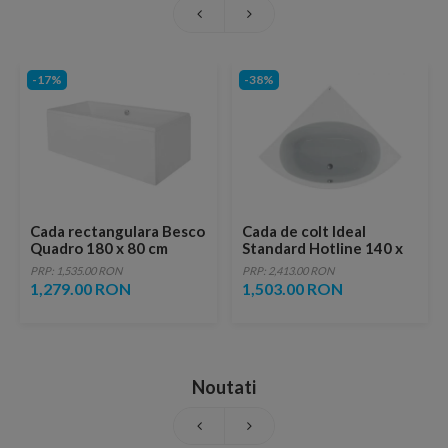
-17%
-38%
Cada rectangulara Besco
Cada de colt Ideal
Quadro 180 x 80 cm
Standard Hotline 140 x
acrilica
140cm
PRP: 1,535.00 RON
PRP: 2,413.00 RON
1,279.00 RON
1,503.00 RON
Noutati