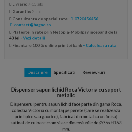
Livrare:
7-15 zile
Garantie:
2 ani
Consultanta de specialitate:
0720456456
contact@bagno.ro
Plateste in rate prin Netopia-Mobilpay incepand de la
43 lei
- Vezi detalii
Finantare 100 % online prin tbi bank
- Calculeaza rata
Descriere
Specificatii
Review-uri
Dispenser sapun lichid Roca Victoria cu suport
metalic
Dispenserul pentru sapun lichid face parte din gama Roca,
colectia Victoria cu montaj pe perete (care se realizeaza
prin lipire sau gaurire), fabricat din metal cu un finisaj
satinat de culoare crom si are dimensiunile de Ø76xH163
mm.