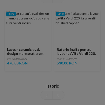
-48%
-41%
Lavoar ceramic oval,
Baterie inalta pentru
design marmorat crem
lavoar LaVita Verdi 220,
lucios cu vene aurii,
fara ventil, brushed
PRP: 890.00 RON
PRP: 890.00 RON
ventil inclus
copper
470.00 RON
530.00 RON
Istoric