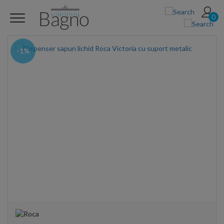
0
-1%