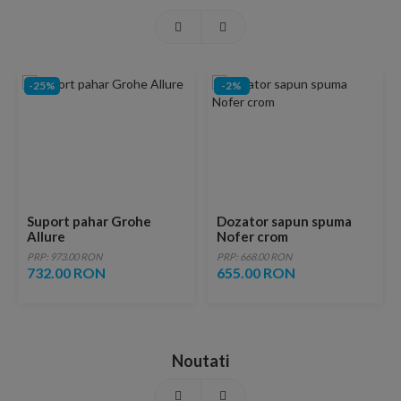
-25%
-2%
Suport pahar Grohe
Dozator sapun spuma
Allure
Nofer crom
PRP: 973.00 RON
PRP: 668.00 RON
732.00 RON
655.00 RON
Noutati