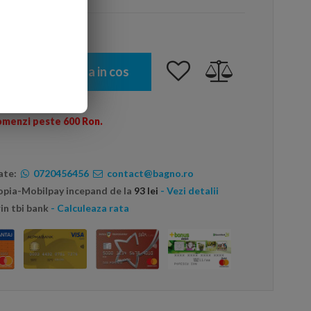
Adauga in cos
omenzi peste 600 Ron.
ate:
0720456456
contact@bagno.ro
topia-Mobilpay incepand de la
93 lei
- Vezi detalii
in tbi bank
- Calculeaza rata