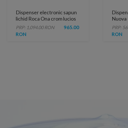
Dispenser electronic sapun
Dispens
lichid Roca Ona crom lucios
Nuova
cu alimentare cu baterii
965.00
PRP: 1,094.00 RON
PRP: 5
RON
RON