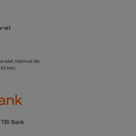
-uri
e blat, fabricat din
H165 mm.