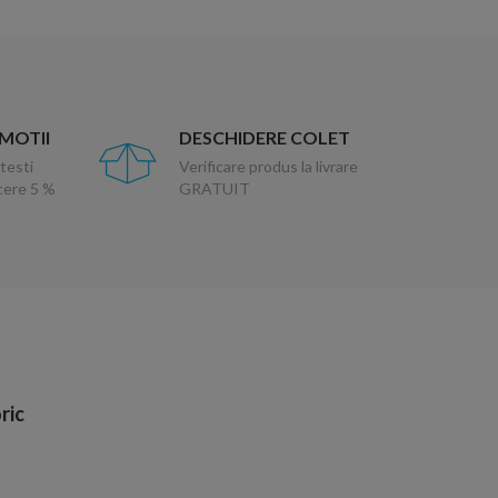
OMOTII
DESCHIDERE COLET
testi
Verificare produs la livrare
ucere 5 %
GRATUIT
ric