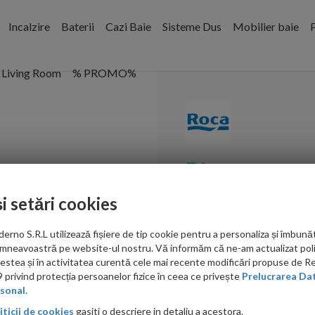
Incalzire
Baterii
Cazi Baie
Sisteme Dus
Mobilier baie
P
Living Room
% PROMO%
Dispenser sap
montaj pe blat
și setări cookies
Cod:
A817026001
no S.R.L utilizează fișiere de tip cookie pentru a personaliza și îmbunăt
mneavoastră pe website-ul nostru. Vă informăm că ne-am actualizat poli
PRP: 646.00 RON
acestea și în activitatea curentă cele mai recente modificări propuse de 
560.00 RON
privind protecția persoanelor fizice în ceea ce privește
Prelucrarea Dat
sonal.
Ati gasit in alta p
iticii de cookies
gasiti o descriere in detaliu a acestora.