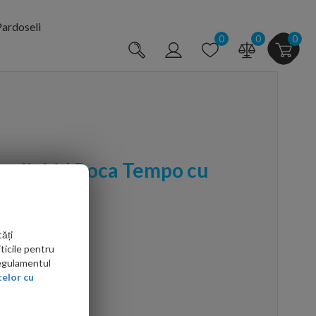
ardoseli
0
0
0
un lichid Roca Tempo cu
ăți
ticile pentru
Regulamentul
elor cu
arte mai ieftin?