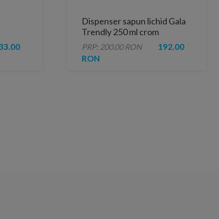
Dispenser sapun lichid Gala
Trendly 250 ml crom
33.00
192.00
PRP: 200.00 RON
RON