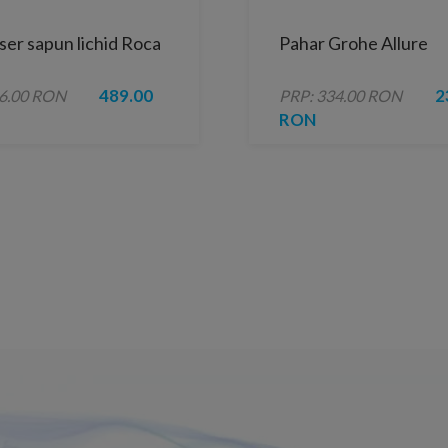
er sapun lichid Roca
Pahar Grohe Allure
489.00
2
66.00 RON
PRP: 334.00 RON
RON