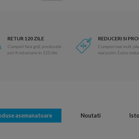
RETUR 120 ZILE
REDUCERI SI PR
Cumperi fara griji, produsele
Cumperi mai mult, pla
pot fi returnate in 120 zile
mai putin. Extra red
oduse asemanatoare
Noutati
Isto