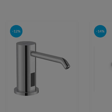
-12%
-14%