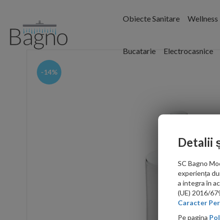
Obiecte Sanitare
Wellness
Bucatarie
Electrocasnice
-14%
Detalii 
SC Bagno Moder
experiența du
a integra în 
(UE) 2016/679 
Caracter Per
Pe pagina
Pol