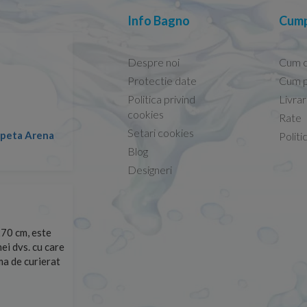
Info Bagno
Cump
Despre noi
Cum 
Protectie date
Cum p
Politica privind
Livra
Conform descrierii!
cookies
Rate
Setari cookies
lapeta Arena
Nicolae -
Politi
13.02.2026
Blog
Designeri
70 cm, este
Foarte prompți, am cerut detalii despre produs care nu
ei dvs. cu care
primit imediat. După ce am plasat comanda, aceasta a 
rma de curierat
Mulțumesc!
Cristina Opre -
10.07.2026