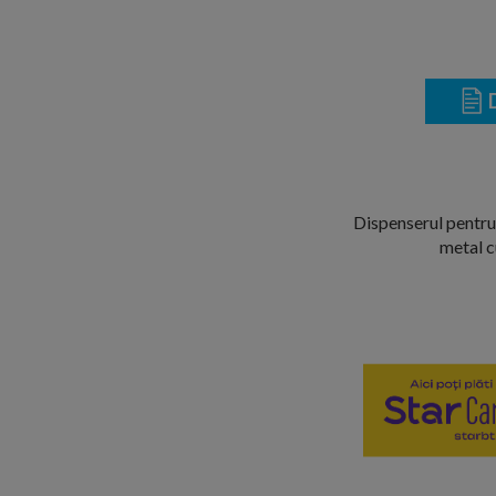
D
Dispenserul pentru 
metal c