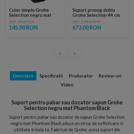
Cuier simplu Grohe
Suport prosop dublu
Selection negru mat
Grohe Selection 44 cm
Phantom Black
negru mat Phantom
PRP: 249.00 RON
PRP: 1,139.00 RON
Black
145.00 RON
673.00 RON
Descriere
Specificatii
Producator
Review-uri
Video
Suport pentru pahar sau dozator sapun Grohe
Selection negru mat Phantom Black
Suport pentru pahar sau dozator de sapun Grohe Selection
negru mat Phantom Black aduce un strop de sofisticare si
utilitate in baia ta. Fabricat de Grohe, acest suport din