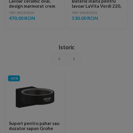
Lavoar ceramic oval,
Baterie inalta pentru
design marmorat crem
lavoar LaVita Verdi 220,
lucios cu vene aurii,
fara ventil, brushed
PRP: 890.00 RON
PRP: 890.00 RON
ventil inclus
copper
470.00 RON
530.00 RON
Istoric
-42%
Suport pentru pahar sau
dozator sapun Grohe