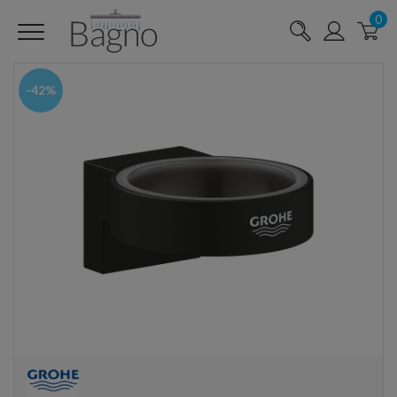
0
-42%