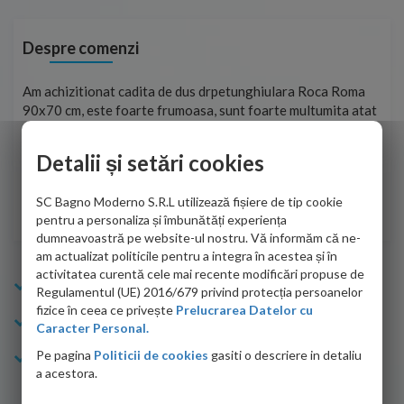
Despre comenzi
t
Am achizitionat cadita de dus drpetunghiulara Roca Roma
Foa
90x70 cm, este foarte frumoasa, sunt foarte multumita atat
pe 
de personalul firmei dvs. cu care am colaborat in obtinerea
ace
infiormatiilor solicitate cat si de firma de curierat care a
Detalii și setări cookies
Cri
adus coletul in siguranta.Numai bine, va doresc!
SC Bagno Moderno S.R.L utilizează fișiere de tip cookie
Sofrone Viviana -
28.07.2026
pentru a personaliza și îmbunătăți experiența
dumneavoastră pe website-ul nostru. Vă informăm că ne-
am actualizat politicile pentru a integra în acestea și în
activitatea curentă cele mai recente modificări propuse de
Info Bagno
Regulamentul (UE) 2016/679 privind protecția persoanelor
fizice în ceea ce privește
Prelucrarea Datelor cu
Cumparaturi
Caracter Personal.
Pe pagina
Politicii de cookies
gasiti o descriere in detaliu
Suport clienti
a acestora.