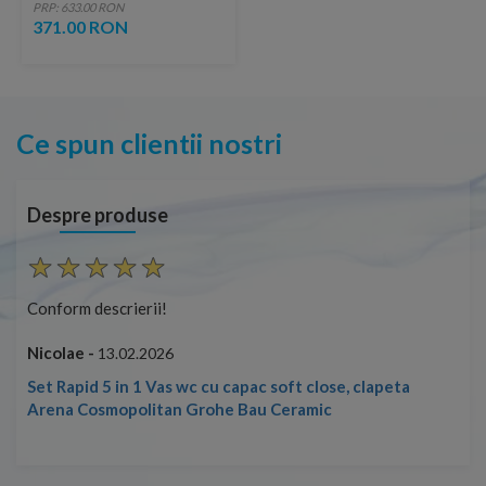
Selection negru mat
PRP: 633.00 RON
Phantom Black
371.00 RON
Ce spun clientii nostri
Despre produse
Conform descrierii!
Con
Nicolae -
Nic
13.02.2026
Set Rapid 5 in 1 Vas wc cu capac soft close, clapeta
Arena Cosmopolitan Grohe Bau Ceramic