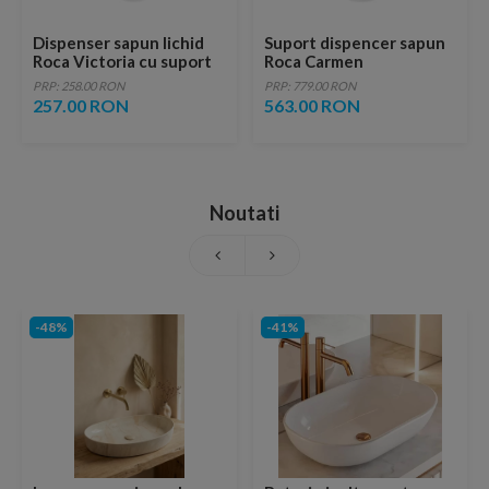
Dispenser sapun lichid
Suport dispencer sapun
Roca Victoria cu suport
Roca Carmen
metalic
PRP: 258.00 RON
PRP: 779.00 RON
257.00 RON
563.00 RON
Noutati
-48%
-41%