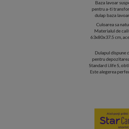
Baza lavoar suspe
pentru a-ti transfo
dulap baza lavoar f
Culoarea sa natura
Materialul de cal
63x80x37.5 cm, aces
Dulapul dispune de
pentru depozitarea 
Standard i.life S, obt
Este alegerea perfec