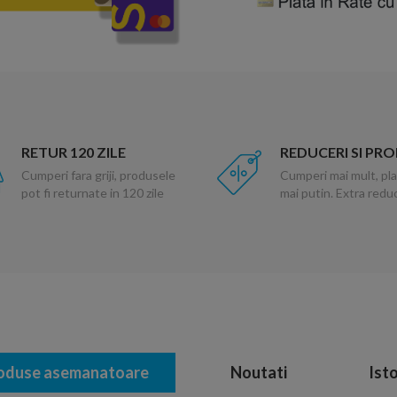
RETUR 120 ZILE
REDUCERI SI PR
Cumperi fara griji, produsele
Cumperi mai mult, pla
pot fi returnate in 120 zile
mai putin. Extra red
oduse asemanatoare
Noutati
Isto