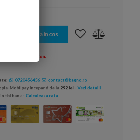
Adauga in cos
omenzi peste 600 Ron.
ate:
0720456456
contact@bagno.ro
topia-Mobilpay incepand de la
292 lei
- Vezi detalii
in tbi bank
- Calculeaza rata