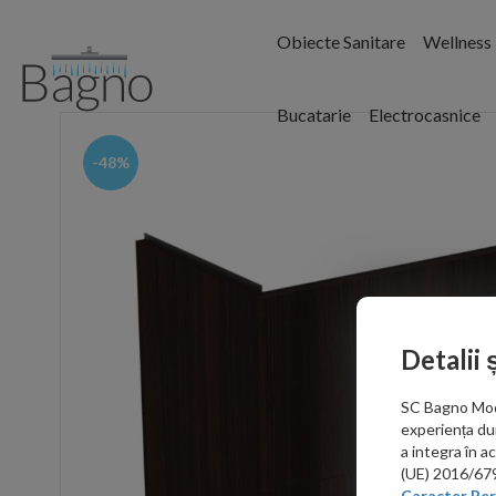
Obiecte Sanitare
Wellness
Bucatarie
Electrocasnice
-48%
Detalii 
SC Bagno Moder
experiența du
a integra în 
(UE) 2016/679 
Caracter Per