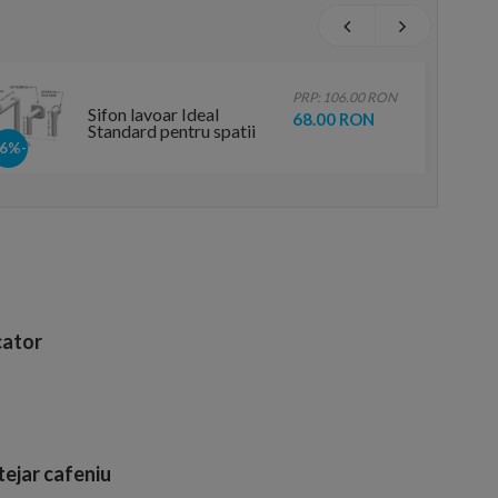
PRP: 106.00 RON
Sifon lavoar Ideal
68.00 RON
Standard pentru spatii
inguste
-36%
ator
tejar cafeniu