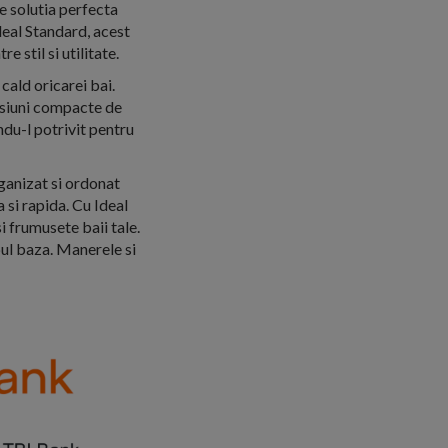
e solutia perfecta
deal Standard, acest
e stil si utilitate.
 cald oricarei bai.
nsiuni compacte de
du-l potrivit pentru
rganizat si ordonat
 si rapida. Cu Ideal
si frumusete baii tale.
pul baza. Manerele si