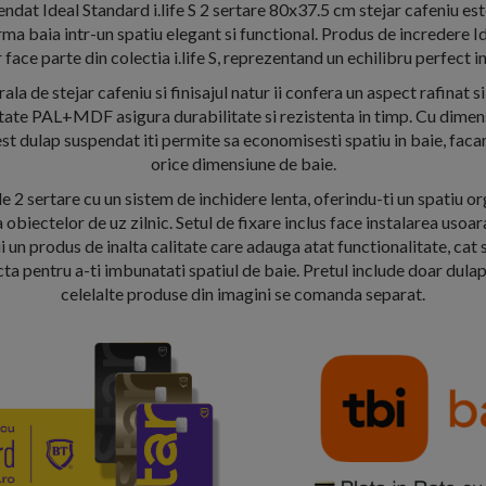
ndat Ideal Standard i.life S 2 sertare 80x37.5 cm stejar cafeniu est
rma baia intr-un spatiu elegant si functional. Produs de incredere I
ace parte din colectia i.life S, reprezentand un echilibru perfect intr
la de stejar cafeniu si finisajul natur ii confera un aspect rafinat si
itate PAL+MDF asigura durabilitate si rezistenta in timp. Cu dime
t dulap suspendat iti permite sa economisesti spatiu in baie, facan
orice dimensiune de baie.
 2 sertare cu un sistem de inchidere lenta, oferindu-ti un spatiu o
obiectelor de uz zilnic. Setul de fixare inclus face instalarea usoara
ii un produs de inalta calitate care adauga atat functionalitate, cat 
ta pentru a-ti imbunatati spatiul de baie. Pretul include doar dula
celelalte produse din imagini se comanda separat.