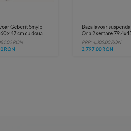
voar Geberit Smyle
Baza lavoar suspenda
60 x 47 cm cu doua
Ona 2 sertare 79.4x4
, culoare alb lucios
ulm inchis pentru lavo
081.00 RON
PRP: 4,305.00 RON
dreapta
00 RON
3,797.00 RON