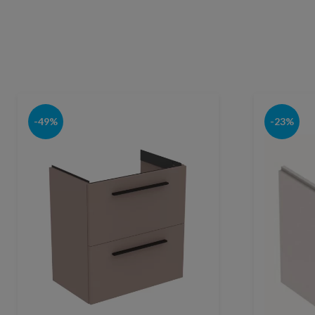
-49%
-23%