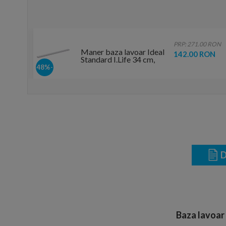
0 RON
PRP: 271.00 RON
Maner baza lavoar Ideal
RON
142.00 RON
Standard I.Life 34 cm,
crom-mat
-48%
D
Baza lavoar 