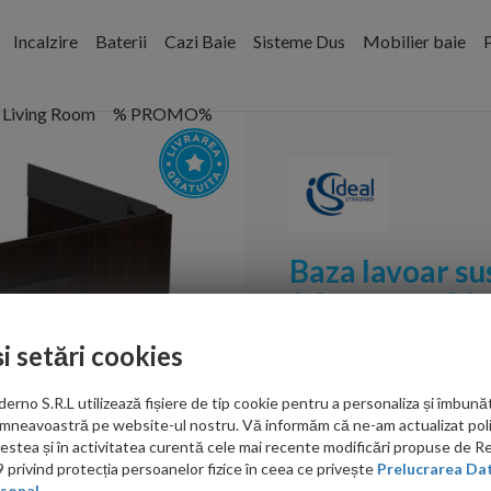
Incalzire
Baterii
Cazi Baie
Sisteme Dus
Mobilier baie
P
Living Room
% PROMO%
Baza lavoar su
S 2 sertare 80
și setări cookies
Cod:
T5295NW
no S.R.L utilizează fișiere de tip cookie pentru a personaliza și îmbunăt
PRP: 3,361.00 RON
mneavoastră pe website-ul nostru. Vă informăm că ne-am actualizat poli
1,749.00 RON
acestea și în activitatea curentă cele mai recente modificări propuse de 
privind protecția persoanelor fizice în ceea ce privește
Prelucrarea Dat
Ati gasit in alta p
sonal.