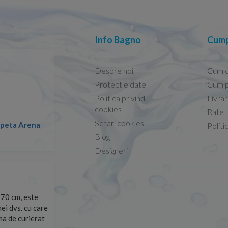
Info Bagno
Cump
Despre noi
Cum 
Protectie date
Cum p
Politica privind
Livra
Conform descrierii!
cookies
Rate
Setari cookies
lapeta Arena
Nicolae -
Politi
13.02.2026
Blog
Designeri
70 cm, este
Foarte prompți, am cerut detalii despre produs care nu
ei dvs. cu care
primit imediat. După ce am plasat comanda, aceasta a 
rma de curierat
Mulțumesc!