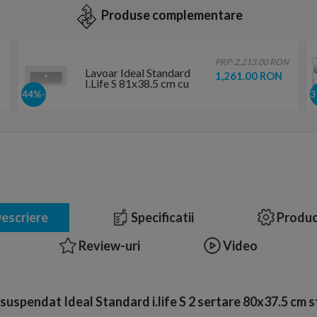
Produse complementare
PRP: 2,213.00 RON
Lavoar Ideal Standard
1,261.00 RON
I.Life S 81x38.5 cm cu
preaplin
-44%
escriere
Specificatii
Produc
Review-uri
Video
suspendat Ideal Standard i.life S 2 sertare 80x37.5 cm s