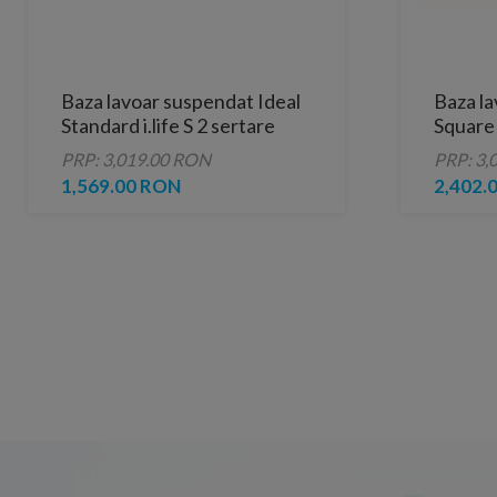
Baza lavoar suspendat Ideal
Baza la
Standard i.life S 2 sertare
Square 
60x37.5 cm gri bej mat
sertare
PRP: 3,019.00 RON
PRP: 3,
1,569.00 RON
2,402.