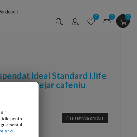
ardoseli
0
0
0
spendat Ideal Standard i.life
x37.5 cm stejar cafeniu
ăți
Fisa tehnica produs
ticile pentru
Regulamentul
elor cu
arte mai ieftin?