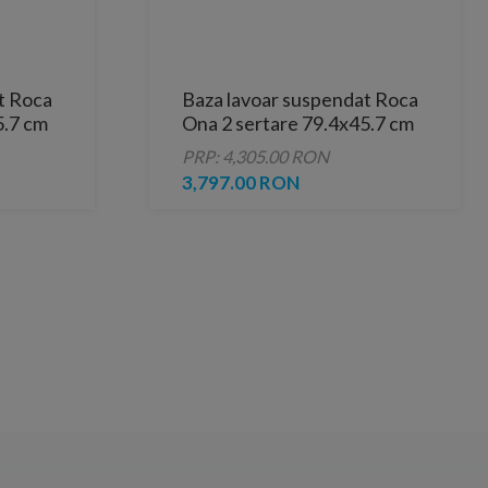
t Roca
Baza lavoar suspendat Roca
5.7 cm
Ona 2 sertare 79.4x45.7 cm
ar in
gri mat
PRP: 4,305.00 RON
3,797.00 RON