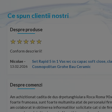
Ce spun clientii nostri
Despre produse
Conform descrierii!
Set Rapid 5 in 1 Vas wc cu capac soft close, c
Nicolae -
Cosmopolitan Grohe Bau Ceramic
13.02.2026
Despre comenzi
mand!
Am achizitionat cadita de dus drpetunghiulara Roca Roma 90x
foarte frumoasa, sunt foarte multumita atat de personalul firm
am colaborat in obtinerea infiormatiilor solicitate cat si de fi