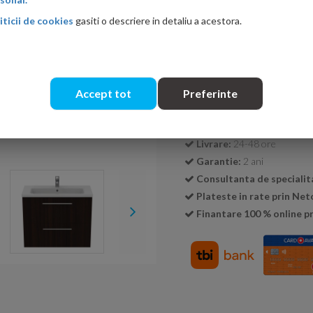
iticii de cookies
gasiti o descriere in detaliu a acestora.
Cantitate:
Accept tot
Preferinte
Transport GRATUIT la c
Livrare:
24-48 ore
Garantie:
2 ani
Consultanta de specialit
Plateste in rate prin Ne
Finantare 100 % online pr