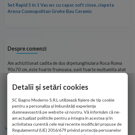
Set Rapid 5 in 1 Vas wc cu capac soft close, clapeta
Arena Cosmopolitan Grohe Bau Ceramic
Despre comenzi
t
Am achizitionat cadita de dus drpetunghiulara Roca Roma
Foa
90x70 cm, este foarte frumoasa, sunt foarte multumita atat
pe 
de personalul firmei dvs. cu care am colaborat in obtinerea
ace
infiormatiilor solicitate cat si de firma de curierat care a
Detalii și setări cookies
Cri
adus coletul in siguranta.Numai bine, va doresc!
SC Bagno Moderno S.R.L utilizează fișiere de tip cookie
Sofrone Viviana -
28.07.2026
pentru a personaliza și îmbunătăți experiența
dumneavoastră pe website-ul nostru. Vă informăm că ne-
am actualizat politicile pentru a integra în acestea și în
activitatea curentă cele mai recente modificări propuse de
Info Bagno
Regulamentul (UE) 2016/679 privind protecția persoanelor