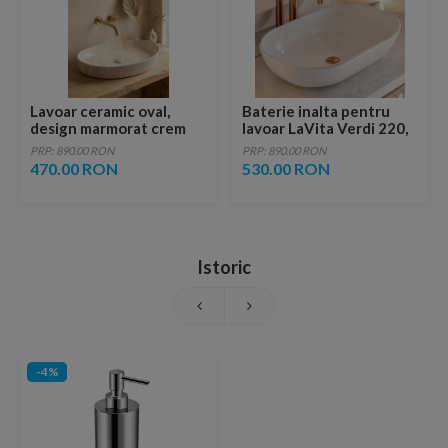
Lavoar ceramic oval,
Baterie inalta pentru
design marmorat crem
lavoar LaVita Verdi 220,
lucios cu vene aurii,
fara ventil, brushed
PRP: 890.00 RON
PRP: 890.00 RON
ventil inclus
copper
470.00 RON
530.00 RON
Istoric
-4%