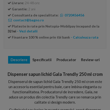
Livrare:
24-48 ore
Garantie:
2 ani
Consultanta de specialitate:
0720456456
contact@bagno.ro
Plateste in rate prin Netopia-Mobilpay incepand de la
32 lei
- Vezi detalii
Finantare 100 % online prin tbi bank
- Calculeaza rata
Descriere
Specificatii
Producator
Review-uri
Dispenser sapun lichid Gala Trendly 250 ml crom
Dispenserul de sapun lichid Gala Trendly 250 ml crom este
un accesoriu esential pentru baie, care imbina eleganta cu
functionalitatea. Producatorul de incredere, Gala, ne
aduce un produs din colectia Trendly care se remarca prin
calitate si design modern.
Cu finisajul sau lucios in nuanta cromului, acest dispenser