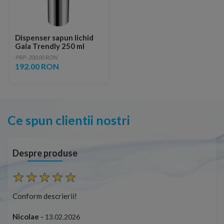
Dispenser sapun lichid
Gala Trendly 250 ml
crom
PRP: 200.00 RON
192.00 RON
Ce spun clientii nostri
Despre produse
Conform descrierii!
Con
Nicolae -
Nic
13.02.2026