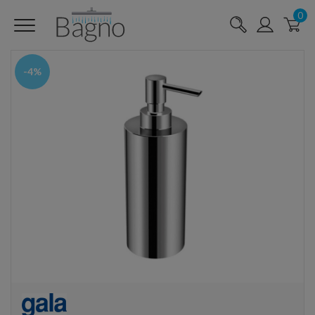
0
-4%