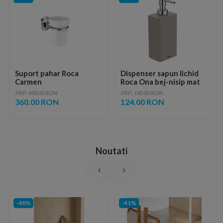
Suport pahar Roca
Dispenser sapun lichid
Carmen
Roca Ona bej-nisip mat
200 ml
PRP: 498.00 RON
PRP: 140.00 RON
360.00 RON
124.00 RON
Noutati
-48%
-41%