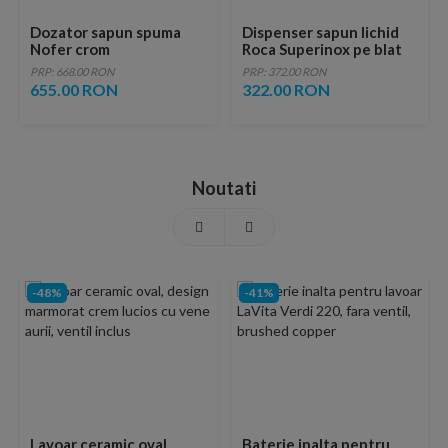
Dozator sapun spuma
Dispenser sapun lichid
Nofer crom
Roca Superinox pe blat
PRP: 668.00 RON
PRP: 372.00 RON
655.00 RON
322.00 RON
Noutati
-48%
-41%
Lavoar ceramic oval,
Baterie inalta pentru