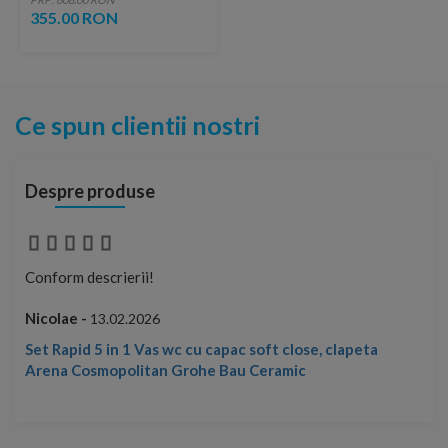
355.00 RON
Ce spun clientii nostri
Despre produse
Conform descrierii!
Con
Nicolae -
Nic
13.02.2026
Set Rapid 5 in 1 Vas wc cu capac soft close, clapeta
Arena Cosmopolitan Grohe Bau Ceramic