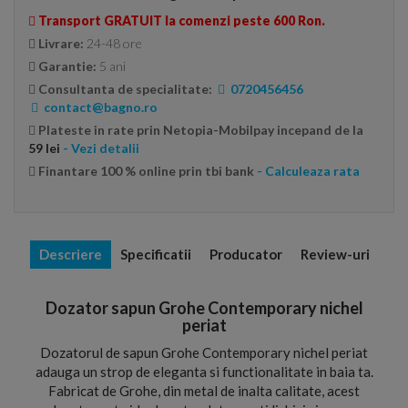
Transport GRATUIT la comenzi peste 600 Ron.
Livrare:
24-48 ore
Garantie:
5 ani
Consultanta de specialitate:
0720456456
contact@bagno.ro
Plateste in rate prin Netopia-Mobilpay incepand de la
59 lei
- Vezi detalii
Finantare 100 % online prin tbi bank
- Calculeaza rata
Descriere
Specificatii
Producator
Review-uri
Dozator sapun Grohe Contemporary nichel
periat
Dozatorul de sapun Grohe Contemporary nichel periat
adauga un strop de eleganta si functionalitate in baia ta.
Fabricat de Grohe, din metal de inalta calitate, acest