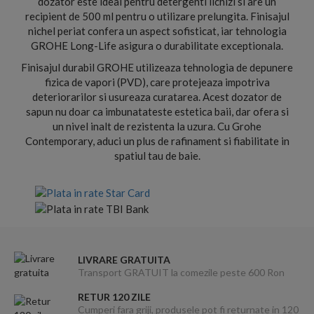
dozator este ideal pentru detergenti lichizi si are un
recipient de 500 ml pentru o utilizare prelungita. Finisajul
nichel periat confera un aspect sofisticat, iar tehnologia
GROHE Long-Life asigura o durabilitate exceptionala.
Finisajul durabil GROHE utilizeaza tehnologia de depunere
fizica de vapori (PVD), care protejeaza impotriva
deteriorarilor si usureaza curatarea. Acest dozator de
sapun nu doar ca imbunatateste estetica baii, dar ofera si
un nivel inalt de rezistenta la uzura. Cu Grohe
Contemporary, aduci un plus de rafinament si fiabilitate in
spatiul tau de baie.
LIVRARE GRATUITA
Transport GRATUIT la comezile peste 600 Ron
RETUR 120 ZILE
Cumperi fara griji, produsele pot fi returnate in 120