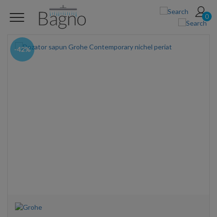
0
-42%