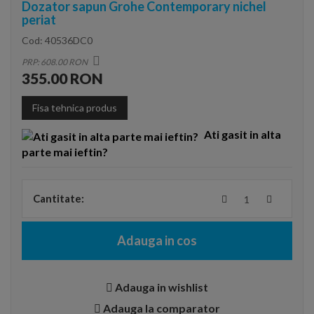
Dozator sapun Grohe Contemporary nichel
periat
Cod:
40536DC0
PRP: 608.00 RON
355.00 RON
Fisa tehnica produs
Ati gasit in alta
parte mai ieftin?
Cantitate:
Adauga in cos
Adauga in wishlist
Adauga la comparator