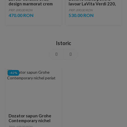
design marmorat crem
lavoar LaVita Verdi 220,
lucios cu vene aurii,
fara ventil, brushed
PRP: 890.00 RON
PRP: 890.00 RON
ventil inclus
copper
470.00 RON
530.00 RON
Istoric
-42%
Dozator sapun Grohe
Contemporary nichel
periat
PRP: 608.00 RON