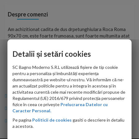
Despre comenzi
t
Am achizitionat cadita de dus drpetunghiulara Roca Roma
Foa
90x70 cm, este foarte frumoasa, sunt foarte multumita atat
pe 
de personalul firmei dvs. cu care am colaborat in obtinerea
ace
infiormatiilor solicitate cat si de firma de curierat care a
Detalii și setări cookies
Cri
adus coletul in siguranta.Numai bine, va doresc!
SC Bagno Moderno S.R.L utilizează fișiere de tip cookie
Sofrone Viviana -
28.07.2026
pentru a personaliza și îmbunătăți experiența
dumneavoastră pe website-ul nostru. Vă informăm că ne-
am actualizat politicile pentru a integra în acestea și în
activitatea curentă cele mai recente modificări propuse de
Info Bagno
Regulamentul (UE) 2016/679 privind protecția persoanelor
fizice în ceea ce privește
Prelucrarea Datelor cu
Cumparaturi
Caracter Personal.
Pe pagina
Politicii de cookies
gasiti o descriere in detaliu
Suport clienti
a acestora.