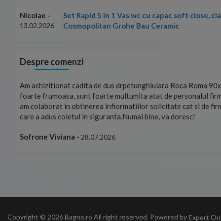
Set Rapid 5 in 1 Vas wc cu capac soft close, c
Nicolae -
Cosmopolitan Grohe Bau Ceramic
13.02.2026
Despre comenzi
mand!
Am achizitionat cadita de dus drpetunghiulara Roca Roma 90x
foarte frumoasa, sunt foarte multumita atat de personalul firm
am colaborat in obtinerea infiormatiilor solicitate cat si de fi
care a adus coletul in siguranta.Numai bine, va doresc!
Sofrone Viviana -
28.07.2026
Copyright © 2026 Bagno.ro All right reserved. Powered by
Expert On