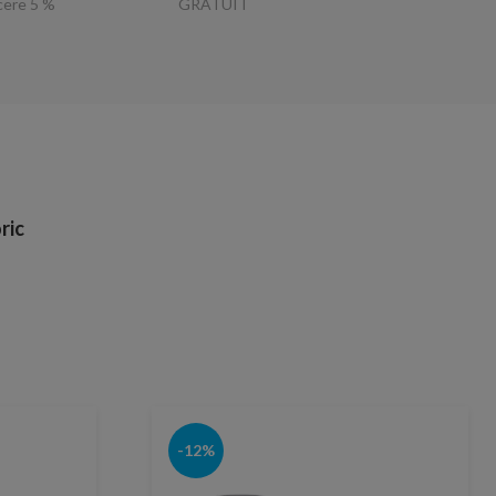
ucere 5 %
GRATUIT
ric
-12%