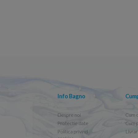
Info Bagno
Cump
Despre noi
Cum 
Protectie date
Cum p
Politica privind
Livra
Conform descrierii!