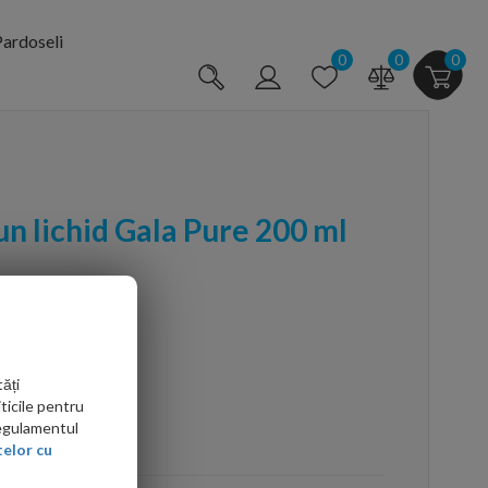
ardoseli
0
0
0
n lichid Gala Pure 200 ml
ăți
ticile pentru
Regulamentul
arte mai ieftin?
elor cu