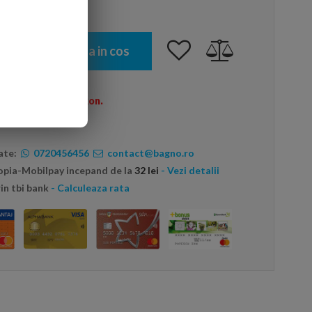
Adauga in cos
omenzi peste 600 Ron.
ate:
0720456456
contact@bagno.ro
topia-Mobilpay incepand de la
32 lei
- Vezi detalii
in tbi bank
- Calculeaza rata