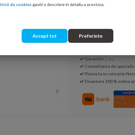
iticii de cookies
gasiti o descriere in detaliu a acestora.
Cantitate:
Accept tot
Preferinte
Transport GRATUIT la c
Livrare:
24-48 ore
Garantie:
2 ani
Consultanta de specialit
Plateste in rate prin Ne
Finantare 100 % online pr