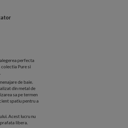
ator
 alegerea perfecta
colectia Pure si
.
amenajare de baie.
ealizat din metal de
ilizarea sa pe termen
icient spatiu pentru a
lui. Acest lucru nu
prafata libera.