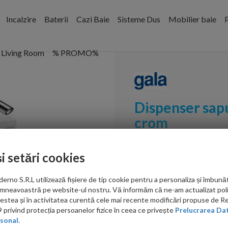
Incalzire
Baterii
Cazi Baie
Sisteme Dus
Mobilier baie
P
Living Room
% PROMO%
Dispenser sapu
crom
Cod:
5304900
și setări cookies
PRP: 200.00 RON
no S.R.L utilizează fișiere de tip cookie pentru a personaliza și îmbunăt
192.00 RON
mneavoastră pe website-ul nostru. Vă informăm că ne-am actualizat poli
acestea și în activitatea curentă cele mai recente modificări propuse de 
Ati gasit in alta p
privind protecția persoanelor fizice în ceea ce privește
Prelucrarea Dat
sonal.