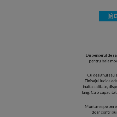
D
Dispenserul de sa
pentru baia mod
Cu designul sau s
Finisajul lucios ad
inalta calitate, dis
lung. Cu o capacitate
Montarea pe perete
doar contribui