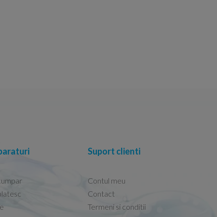
araturi
Suport clienti
cumpar
Contul meu
latesc
Contact
re
Termeni si conditii
Capacele Grohe sunt de bună calitate și se i