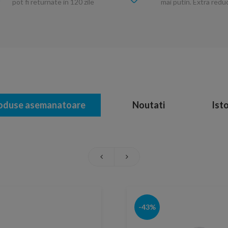
pot fi returnate in 120 zile
mai putin. Extra red
oduse asemanatoare
Noutati
Isto
-43%