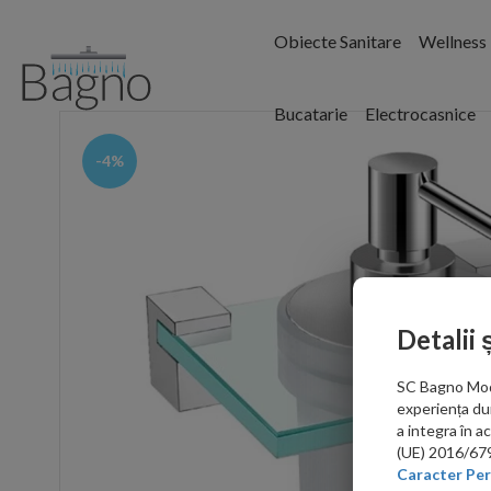
Obiecte Sanitare
Wellness
Bucatarie
Electrocasnice
-4%
Detalii 
SC Bagno Moder
experiența du
a integra în 
(UE) 2016/679 
Caracter Per