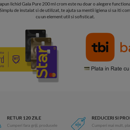
apun lichid Gala Pure 200 ml crom este nu doar o alegere functionala
 Simplu de instalat si de utilizat, te ajuta sa mentii igiena si sa iti 
cu un element util si sofisticat.
RETUR 120 ZILE
REDUCERI SI PR
Cumperi fara griji, produsele
Cumperi mai mult, pla