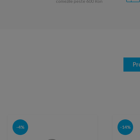
comezile peste 600 Ron
Pr
-4%
-14%