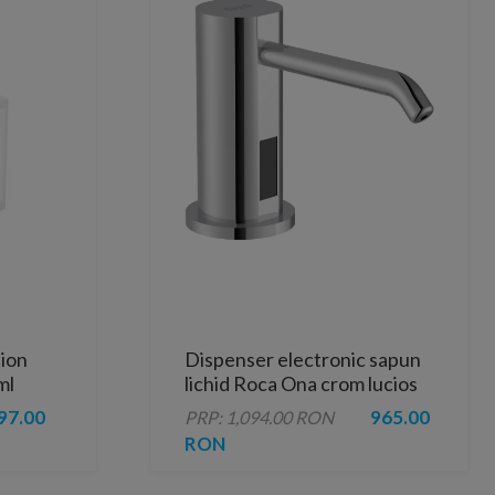
ion
Dispenser electronic sapun
ml
lichid Roca Ona crom lucios
cu alimentare cu baterii
97.00
965.00
PRP: 1,094.00 RON
RON