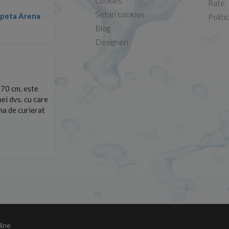
cookies
Rate
Setari cookies
lapeta Arena
Nicolae -
Politi
13.02.2026
Blog
Designeri
70 cm, este
Foarte prompți, am cerut detalii despre produs care nu
ei dvs. cu care
primit imediat. După ce am plasat comanda, aceasta a 
rma de curierat
Mulțumesc!
Cristina Opre -
10.07.2026
line