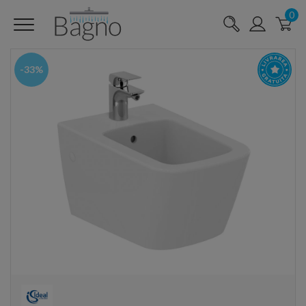
0
-33%