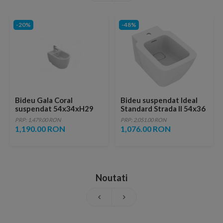
-20%
-48%
Bideu Gala Coral
Bideu suspendat Ideal
suspendat 54x34xH29
Standard Strada II 54x36
cm alb
cm alb lucios
PRP: 1,479.00 RON
PRP: 2,051.00 RON
1,190.00 RON
1,076.00 RON
Noutati