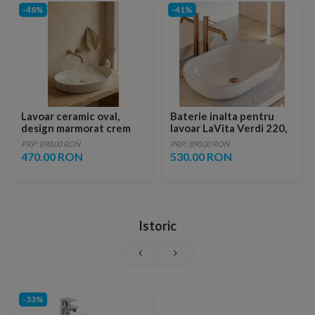
-48%
-41%
Lavoar ceramic oval,
Baterie inalta pentru
design marmorat crem
lavoar LaVita Verdi 220,
lucios cu vene aurii,
fara ventil, brushed
PRP: 890.00 RON
PRP: 890.00 RON
ventil inclus
copper
470.00 RON
530.00 RON
Istoric
-33%