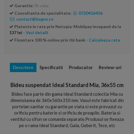
Garantie:
Pe viata
Consultanta de specialitate:
0720456456
contact@bagno.ro
Plateste in rate prin Netopia-Mobilpay incepand de la
137 lei
- Vezi detalii
Finantare 100 % online prin tbi bank
- Calculeaza rata
Descriere
Specificatii
Producator
Review-uri
Bideu suspendat Ideal Standard Mia, 36x55 cm
Bideu face parte din gama Ideal Standard colectia Mia cu
dimensiunea de 360x560x310 mm. Vasul este fabricat din
portelan sanitar cu garantie pe viata si este prevazut cu
orificiu pentru baterie si orificiu de preaplin. Bateria si
ventilul cu sifon se comanda separate.Produsul se fixeaza
pe o rama Ideal Standard, Gala, Geberit, Tece, etc