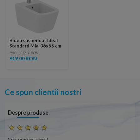
Bideu suspendat Ideal
Standard Mia, 36x55 cm
PRP: 1,217.00 RON
819.00 RON
Ce spun clientii nostri
Despre produse
Conform descrierii!
Con