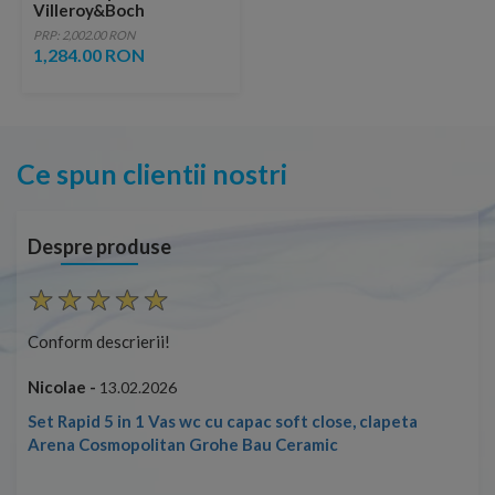
Villeroy&Boch
Architectura 53x37xH40
PRP: 2,002.00 RON
cm
1,284.00 RON
Ce spun clientii nostri
Despre produse
Conform descrierii!
Con
Nicolae -
Nic
13.02.2026
Set Rapid 5 in 1 Vas wc cu capac soft close, clapeta
Arena Cosmopolitan Grohe Bau Ceramic