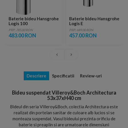
Baterie bideu Hansgrohe
Baterie bideu Hansgrohe
Logis 100
Logis E
PRP: 785.00 RON
PRP: 689.00 RON
483.00 RON
457.00 RON
Descriere
Specificatii
Review-uri
Bideu suspendat Villeroy&Boch Architectura
53x37xH40 cm
Bideul din seria Villeroy&Boch, colectia Architectura este
realizat din portelan sanitar de culoare alb lucios si se
monteaza suspendat. Vasul bideului prezinta orificiu de
baterie si preaplin si are urmatoarele dimensiuni