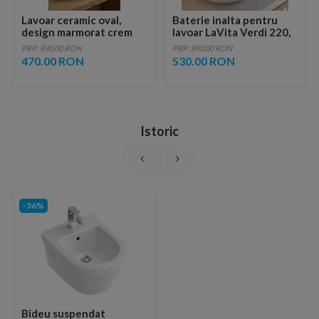
Lavoar ceramic oval,
Baterie inalta pentru
design marmorat crem
lavoar LaVita Verdi 220,
lucios cu vene aurii,
fara ventil, brushed
PRP: 890.00 RON
PRP: 890.00 RON
ventil inclus
copper
470.00 RON
530.00 RON
Istoric
-36%
Bideu suspendat