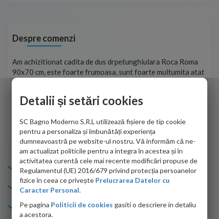
Despre comenzi
t
Am achizitionat cadita de dus drpetunghiulara Roca Roma
Foa
90x70 cm, este foarte frumoasa, sunt foarte multumita atat
pe 
de personalul firmei dvs. cu care am colaborat in obtinerea
ace
infiormatiilor solicitate cat si de firma de curierat care a
Detalii și setări cookies
Cri
adus coletul in siguranta.Numai bine, va doresc!
SC Bagno Moderno S.R.L utilizează fișiere de tip cookie
Sofrone Viviana -
28.07.2026
pentru a personaliza și îmbunătăți experiența
dumneavoastră pe website-ul nostru. Vă informăm că ne-
am actualizat politicile pentru a integra în acestea și în
activitatea curentă cele mai recente modificări propuse de
Info Bagno
Regulamentul (UE) 2016/679 privind protecția persoanelor
fizice în ceea ce privește
Prelucrarea Datelor cu
Cumparaturi
Caracter Personal.
Pe pagina
Politicii de cookies
gasiti o descriere in detaliu
Suport clienti
a acestora.