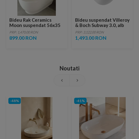
Bideu Rak Ceramics
Bideu suspendat Villeroy
Moon suspendat 56x35
& Boch Subway 3.0, alb
cm
PRP: 1,470.00 RON
PRP: 3,122.00 RON
899.00 RON
1,493.00 RON
Noutati
-48%
-41%