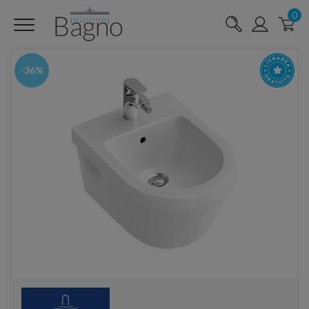
0
-36%