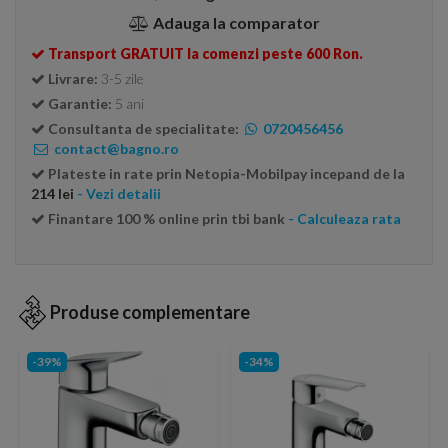
Adauga la comparator
Transport GRATUIT la comenzi peste 600 Ron.
Livrare:
3-5 zile
Garantie:
5 ani
Consultanta de specialitate:
0720456456
contact@bagno.ro
Plateste in rate prin Netopia-Mobilpay incepand de la
214 lei
- Vezi detalii
Finantare 100 % online prin tbi bank
- Calculeaza rata
Produse complementare
-39%
-34%