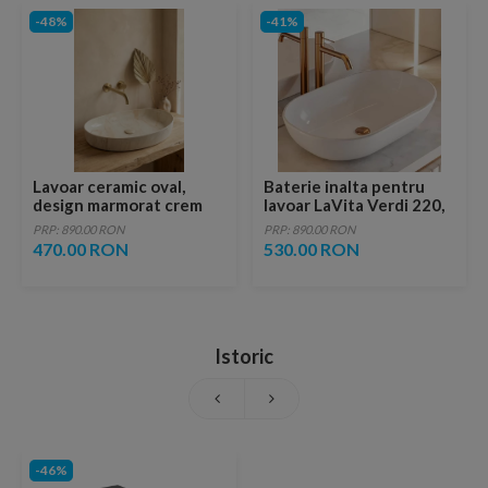
-48%
-41%
Lavoar ceramic oval,
Baterie inalta pentru
design marmorat crem
lavoar LaVita Verdi 220,
lucios cu vene aurii,
fara ventil, brushed
PRP: 890.00 RON
PRP: 890.00 RON
ventil inclus
copper
470.00 RON
530.00 RON
Istoric
-46%