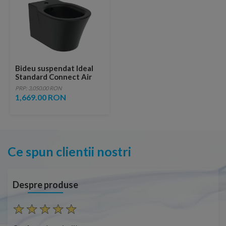
Bideu suspendat Ideal
Standard Connect Air
54x36 cm negru mat
PRP: 3,050.00 RON
1,669.00 RON
Ce spun clientii nostri
Despre produse