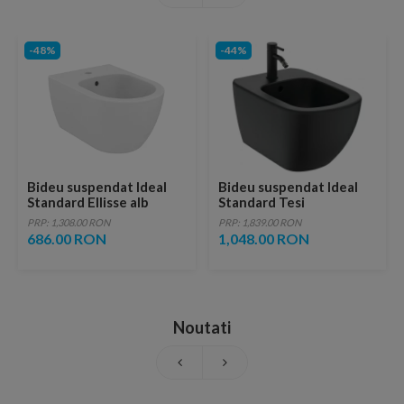
-48%
-44%
Bideu suspendat Ideal
Bideu suspendat Ideal
Standard Ellisse alb
Standard Tesi
lucios
53x36xH40 cm, culoare
PRP: 1,308.00 RON
PRP: 1,839.00 RON
negru-mat
686.00 RON
1,048.00 RON
Noutati