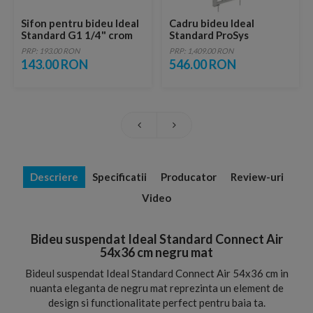
Sifon pentru bideu Ideal
Cadru bideu Ideal
Standard G1 1/4" crom
Standard ProSys
50xH115cm
PRP: 193.00 RON
PRP: 1,409.00 RON
143.00 RON
546.00 RON
Descriere
Specificatii
Producator
Review-uri
Video
Bideu suspendat Ideal Standard Connect Air
54x36 cm negru mat
Bideul suspendat Ideal Standard Connect Air 54x36 cm in
nuanta eleganta de negru mat reprezinta un element de
design si functionalitate perfect pentru baia ta.