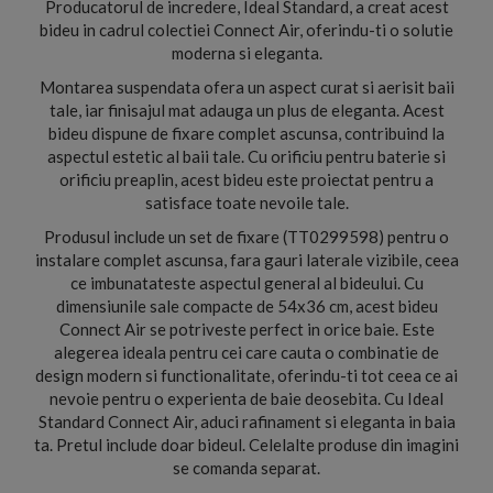
Producatorul de incredere, Ideal Standard, a creat acest
bideu in cadrul colectiei Connect Air, oferindu-ti o solutie
moderna si eleganta.
Montarea suspendata ofera un aspect curat si aerisit baii
tale, iar finisajul mat adauga un plus de eleganta. Acest
bideu dispune de fixare complet ascunsa, contribuind la
aspectul estetic al baii tale. Cu orificiu pentru baterie si
orificiu preaplin, acest bideu este proiectat pentru a
satisface toate nevoile tale.
Produsul include un set de fixare (TT0299598) pentru o
instalare complet ascunsa, fara gauri laterale vizibile, ceea
ce imbunatateste aspectul general al bideului. Cu
dimensiunile sale compacte de 54x36 cm, acest bideu
Connect Air se potriveste perfect in orice baie. Este
alegerea ideala pentru cei care cauta o combinatie de
design modern si functionalitate, oferindu-ti tot ceea ce ai
nevoie pentru o experienta de baie deosebita. Cu Ideal
Standard Connect Air, aduci rafinament si eleganta in baia
ta. Pretul include doar bideul. Celelalte produse din imagini
se comanda separat.