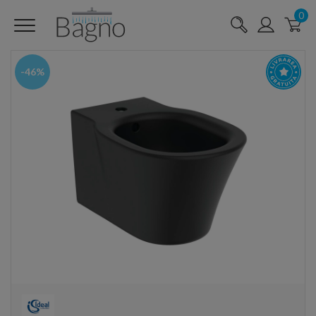
0
-46%