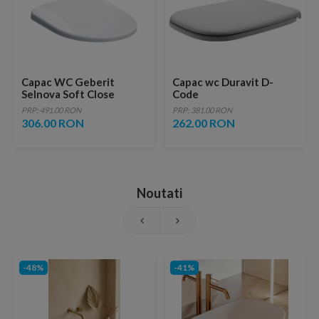
Capac WC Geberit
Capac wc Duravit D-
Selnova Soft Close
Code
PRP: 491.00 RON
PRP: 381.00 RON
306.00 RON
262.00 RON
Noutati
-48%
-41%