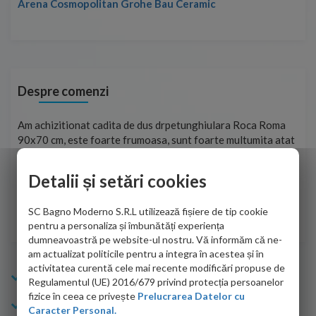
Arena Cosmopolitan Grohe Bau Ceramic
Despre comenzi
t
Am achizitionat cadita de dus drpetunghiulara Roca Roma
Foa
90x70 cm, este foarte frumoasa, sunt foarte multumita atat
pe 
de personalul firmei dvs. cu care am colaborat in obtinerea
ace
infiormatiilor solicitate cat si de firma de curierat care a
Detalii și setări cookies
Cri
adus coletul in siguranta.Numai bine, va doresc!
SC Bagno Moderno S.R.L utilizează fișiere de tip cookie
Sofrone Viviana -
28.07.2026
pentru a personaliza și îmbunătăți experiența
dumneavoastră pe website-ul nostru. Vă informăm că ne-
am actualizat politicile pentru a integra în acestea și în
activitatea curentă cele mai recente modificări propuse de
Info Bagno
Regulamentul (UE) 2016/679 privind protecția persoanelor
fizice în ceea ce privește
Prelucrarea Datelor cu
Cumparaturi
Caracter Personal.