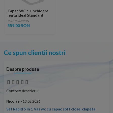
Capac WC cu inchidere
lenta Ideal Standard
Blend Cube slim alb
PRP: 755.00 RON
lucios
559.00 RON
Ce spun clientii nostri
Despre produse
Conform descrierii!
Con
Nicolae -
Nic
13.02.2026
Set Rapid 5 in 1 Vas wc cu capac soft close, clapeta