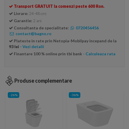
Transport GRATUIT la comenzi peste 600 Ron.
Livrare:
24-48 ore
Garantie:
2 ani
Consultanta de specialitate:
0720456456
contact@bagno.ro
Plateste in rate prin Netopia-Mobilpay incepand de la
93 lei
- Vezi detalii
Finantare 100 % online prin tbi bank
- Calculeaza rata
Produse complementare
-26%
-36%