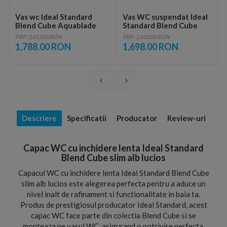
Vas wc Ideal Standard
Vas WC suspendat Ideal
Blend Cube Aquablade
Standard Blend Cube
back-to-wall, 56 x 36 cm
AquaBlade 54.5x36.5 cm
PRP: 2,413.00 RON
PRP: 2,613.00 RON
alb lucios
1,788.00 RON
1,698.00 RON
Descriere
Specificatii
Producator
Review-uri
Capac WC cu inchidere lenta Ideal Standard
Blend Cube slim alb lucios
Capacul WC cu inchidere lenta Ideal Standard Blend Cube
slim alb lucios este alegerea perfecta pentru a aduce un
nivel inalt de rafinament si functionalitate in baia ta.
Produs de prestigiosul producator Ideal Standard, acest
capac WC face parte din colectia Blend Cube si se
monteaza pe vasul WC, asigurand o potrivire perfecta.