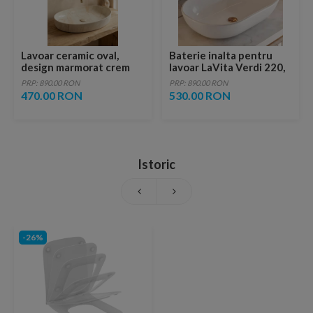
Lavoar ceramic oval,
Baterie inalta pentru
design marmorat crem
lavoar LaVita Verdi 220,
lucios cu vene aurii,
fara ventil, brushed
PRP: 890.00 RON
PRP: 890.00 RON
ventil inclus
copper
470.00 RON
530.00 RON
Istoric
-26%