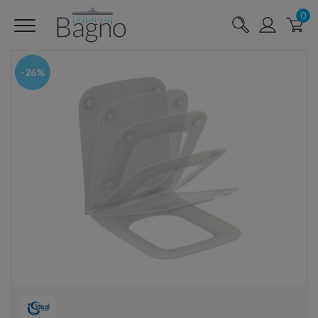
0
-26%