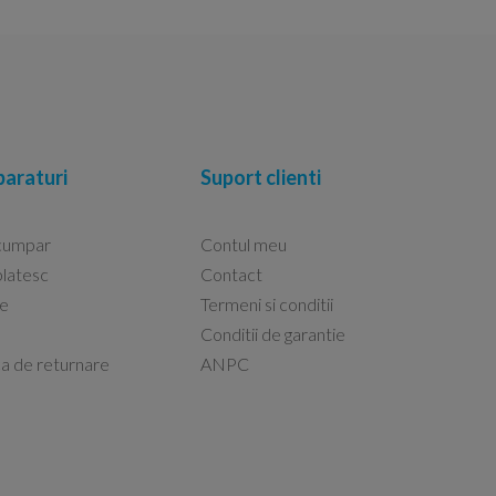
araturi
Suport clienti
cumpar
Contul meu
latesc
Contact
re
Termeni si conditii
Capacele Grohe sunt de bună calitate și se i
Conditii de garantie
Marius -
Capac WC Grohe Bau Cer
ca de returnare
ANPC
08.02.2026