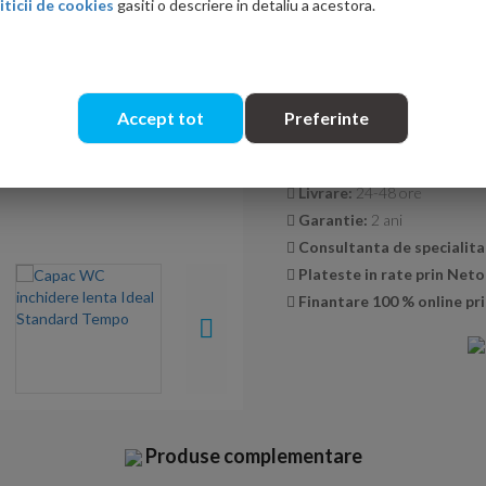
iticii de cookies
gasiti o descriere in detaliu a acestora.
Cantitate:
Accept tot
Preferinte
Transport GRATUIT la co
Livrare:
24-48 ore
Garantie:
2 ani
Consultanta de specialita
Plateste in rate prin Net
Finantare 100 % online pri
Produse complementare