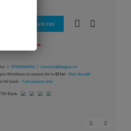
Adauga in cos
menzi peste 600 Ron.
te:
0720456456
contact@bagno.ro
opia-Mobilpay incepand de la
42 lei
- Vezi detalii
n tbi bank
- Calculeaza rata