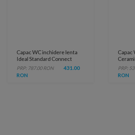
Capac WC inchidere lenta
Capac 
Ideal Standard Connect
Cerami
Space
431.00
PRP: 787.00 RON
PRP: 5
RON
RON