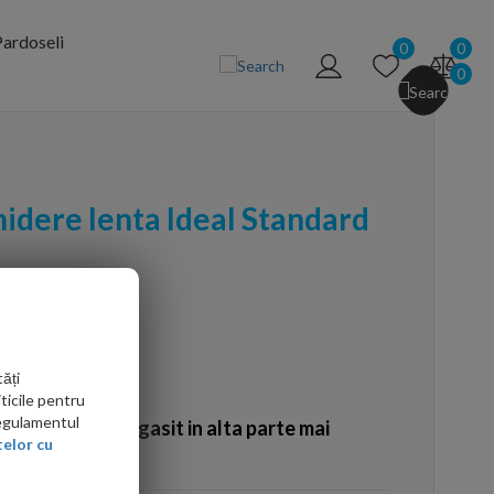
ardoseli
0
0
0
idere lenta Ideal Standard
ăți
ticile pentru
Regulamentul
Ati gasit in alta parte mai
elor cu