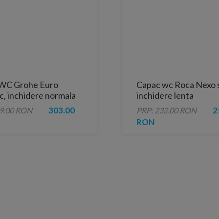
WC Grohe Euro
Capac wc Roca Nexo s
c, inchidere normala
inchidere lenta
303.00
2
39.00 RON
PRP: 232.00 RON
RON