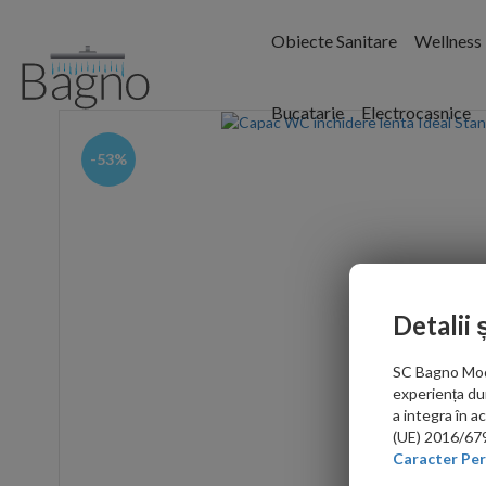
Obiecte Sanitare
Wellness
Bucatarie
Electrocasnice
-53%
Detalii 
SC Bagno Moder
experiența du
a integra în 
(UE) 2016/679 
Caracter Per