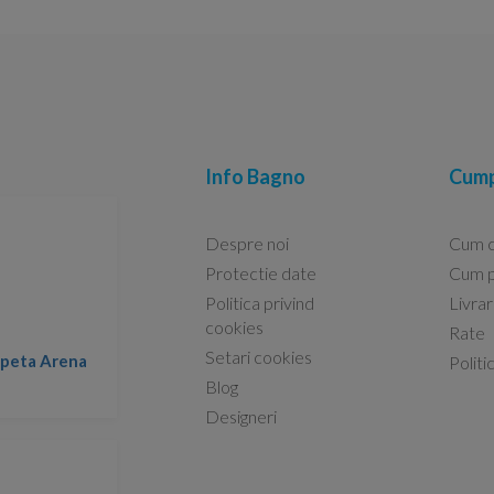
Info Bagno
Cump
Despre noi
Cum 
Protectie date
Cum p
Politica privind
Livra
Conform descrierii!
cookies
Rate
Setari cookies
lapeta Arena
Nicolae -
Politi
13.02.2026
Blog
Designeri