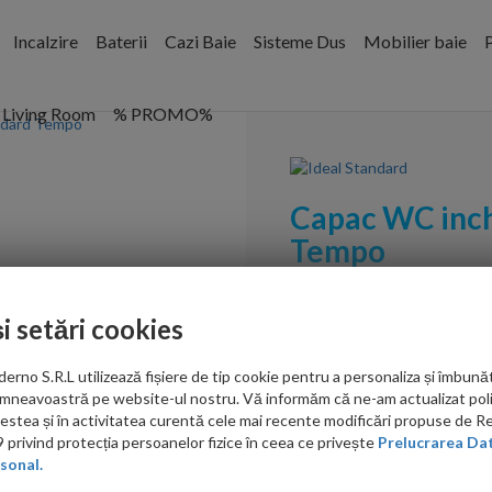
Incalzire
Baterii
Cazi Baie
Sisteme Dus
Mobilier baie
P
Living Room
% PROMO%
Capac WC inch
Tempo
Cod:
T679301
și setări cookies
PRP: 521.00 RON
249.00 RON
no S.R.L utilizează fișiere de tip cookie pentru a personaliza și îmbunăt
mneavoastră pe website-ul nostru. Vă informăm că ne-am actualizat poli
acestea și în activitatea curentă cele mai recente modificări propuse de 
privind protecția persoanelor fizice în ceea ce privește
Prelucrarea Dat
ieftin?
sonal.