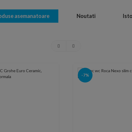
oduse asemanatoare
Noutati
Isto
-7%