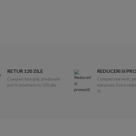
RETUR 120 ZILE
REDUCERI SI PR
Cumperi fara griji, produsele
Cumperi mai mult, pl
pot fi returnate in 120 zile
mai putin. Extra red
%