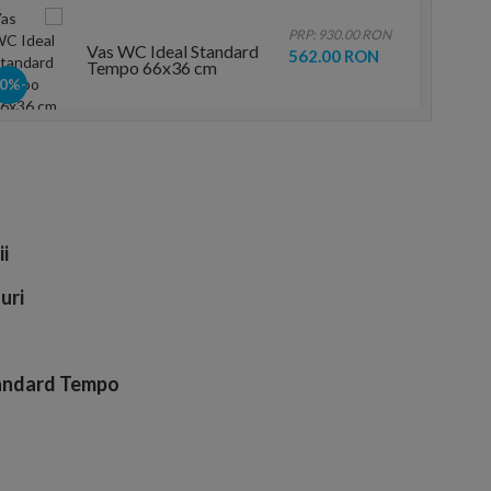
PRP: 930.00 RON
Vas WC Ideal Standard
562.00 RON
Tempo 66x36 cm
-40%
ii
uri
Standard Tempo