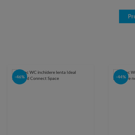
Pr
-46%
-44%