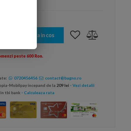
arte mai ieftin?
Adauga in cos
omenzi peste 600 Ron.
ate:
0720456456
contact@bagno.ro
topia-Mobilpay incepand de la
209 lei
- Vezi detalii
in tbi bank
- Calculeaza rata