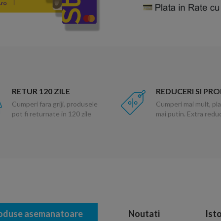
RETUR 120 ZILE
REDUCERI SI PR
Cumperi fara griji, produsele
Cumperi mai mult, pla
pot fi returnate in 120 zile
mai putin. Extra red
oduse asemanatoare
Noutati
Isto