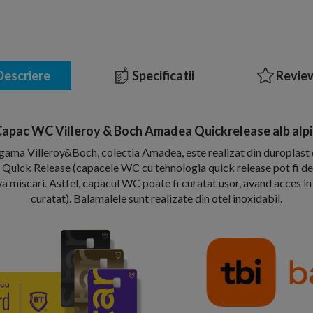
escriere
Specificatii
Review
apac WC Villeroy & Boch Amadea Quickrelease alb alp
ama Villeroy&Boch, colectia Amadea, este realizat din duroplast d
 Quick Release (capacele WC cu tehnologia quick release pot fi d
va miscari. Astfel, capacul WC poate fi curatat usor, avand acces i
curatat). Balamalele sunt realizate din otel inoxidabil.