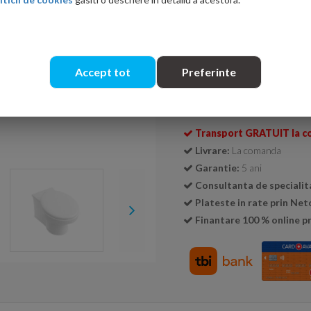
Ati gasit in alta p
Accept tot
Preferinte
Cantitate:
Transport GRATUIT la c
Livrare:
La comanda
Garantie:
5 ani
Consultanta de specialit
Plateste in rate prin Ne
Finantare 100 % online pr