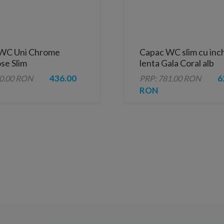
WC Uni Chrome
Capac WC slim cu inc
se Slim
lenta Gala Coral alb
436.00
6
70.00 RON
PRP: 781.00 RON
RON