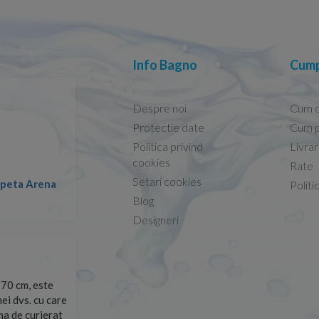
Info Bagno
Cump
Despre noi
Cum 
Protectie date
Cum p
Politica privind
Livra
Conform descrierii!
cookies
Rate
Setari cookies
a
Nicolae -
Politi
13.02.2026
Blog
Designeri
70 cm, este
Foarte prompți, am cerut detalii despre produs care nu
ei dvs. cu care
primit imediat. După ce am plasat comanda, aceasta a 
rma de curierat
Mulțumesc!