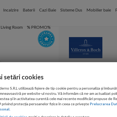
Incalzire
Baterii
Cazi Baie
Sisteme Dus
Mobilier baie
P
Living Room
% PROMO%
Capac WC Vil
Quickrelease a
și setări cookies
Cod:
881061R1
no S.R.L utilizează fișiere de tip cookie pentru a personaliza și îmbunăt
mneavoastră pe website-ul nostru. Vă informăm că ne-am actualizat poli
acestea și în activitatea curentă cele mai recente modificări propuse de 
PRP: 1,885.00 RON
privind protecția persoanelor fizice în ceea ce privește
Prelucrarea Dat
1,256.00 RON
sonal.
iticii de cookies
gasiti o descriere in detaliu a acestora.