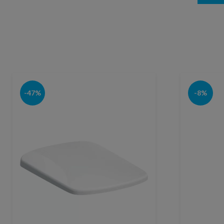
-47%
-8%