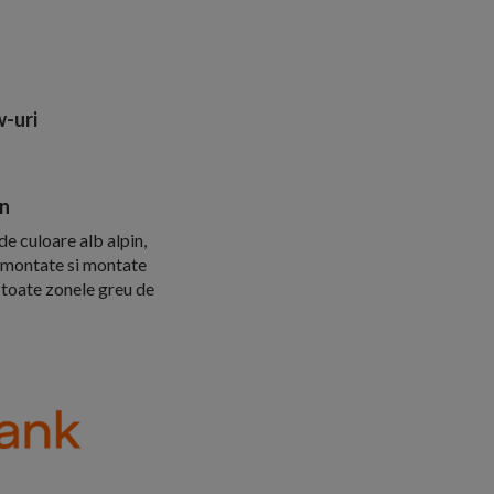
-uri
in
e culoare alb alpin,
emontate si montate
n toate zonele greu de