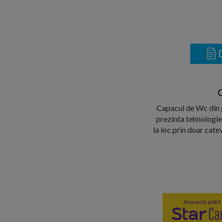
D
C
Capacul de Wc din g
prezinta tehnologie
la loc prin doar cate