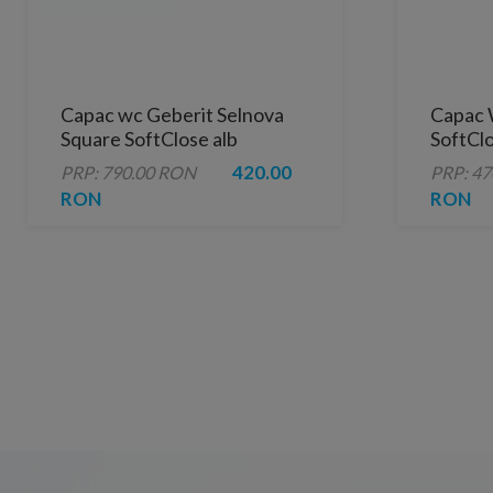
Capac wc Geberit Selnova
Capac 
Square SoftClose alb
SoftClo
420.00
PRP: 790.00 RON
PRP: 4
RON
RON