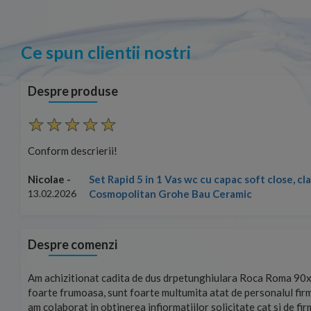
Ce spun clientii nostri
Despre produse
rm descrierii!
Set Rapid 5 in 1 Vas wc cu capac soft close, clapeta Aren
ae -
Cosmopolitan Grohe Bau Ceramic
.2026
Despre comenzi
mand!
Am achizitionat cadita de dus drpetunghiulara Roca Roma 90x
foarte frumoasa, sunt foarte multumita atat de personalul firm
am colaborat in obtinerea infiormatiilor solicitate cat si de fi