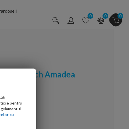
ardoseli
0
0
0
leroy & Boch Amadea
lb alpin
ăți
ticile pentru
Regulamentul
elor cu