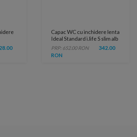
hidere
Capac WC cu inchidere lenta
Ideal Standard i.life S slim alb
lucios
28.00
342.00
PRP: 652.00 RON
RON