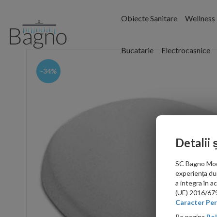
Obiecte Sanitare
Wellness
Bucatarie
Electrocasnice
-34%
Detalii 
SC Bagno Moder
experiența du
a integra în 
(UE) 2016/679 
Caracter Per
Pe pagina
Pol