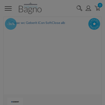
0
-36%