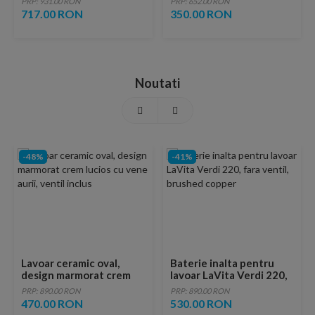
PRP: 931.00 RON
PRP: 652.00 RON
Release
717.00 RON
350.00 RON
Noutati
-48%
-41%
Lavoar ceramic oval,
Baterie inalta pentru
design marmorat crem
lavoar LaVita Verdi 220,
lucios cu vene aurii,
fara ventil, brushed
PRP: 890.00 RON
PRP: 890.00 RON
ventil inclus
copper
470.00 RON
530.00 RON