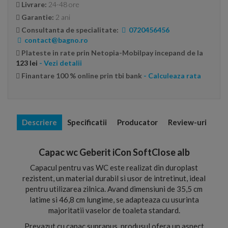
Livrare:
24-48 ore
Garantie:
2 ani
Consultanta de specialitate:
0720456456
contact@bagno.ro
Plateste in rate prin Netopia-Mobilpay incepand de la
123 lei
- Vezi detalii
Finantare 100 % online prin tbi bank
- Calculeaza rata
Descriere
Specificatii
Producator
Review-uri
Capac wc Geberit iCon SoftClose alb
Capacul pentru vas WC este realizat din duroplast
rezistent, un material durabil si usor de intretinut, ideal
pentru utilizarea zilnica. Avand dimensiuni de 35,5 cm
latime si 46,8 cm lungime, se adapteaza cu usurinta
majoritatii vaselor de toaleta standard.
Prevazut cu capac suprapus, produsul ofera un aspect