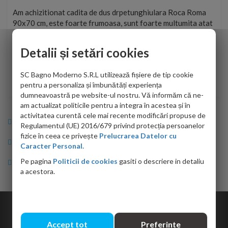
t
Am achizitionat cadita de dus drpetunghiulara Roca Roma
Foa
90x70 cm, este foarte frumoasa, sunt foarte multumita atat
pe 
de personalul firmei dvs. cu care am colaborat in obtinerea
ace
infiormatiilor solicitate cat si de firma de curierat care a
Detalii și setări cookies
Cri
adus coletul in siguranta.Numai bine, va doresc!
SC Bagno Moderno S.R.L utilizează fișiere de tip cookie
Sofrone Viviana -
28.07.2026
pentru a personaliza și îmbunătăți experiența
dumneavoastră pe website-ul nostru. Vă informăm că ne-
am actualizat politicile pentru a integra în acestea și în
activitatea curentă cele mai recente modificări propuse de
Info Bagno
Regulamentul (UE) 2016/679 privind protecția persoanelor
fizice în ceea ce privește
Prelucrarea Datelor cu
Cumparaturi
Caracter Personal.
Pe pagina
Politicii de cookies
gasiti o descriere in detaliu
Suport clienti
a acestora.
Copyright © 2026 Bagno.ro All right reserved. Powered by
Expert Online
Accept tot
Preferinte