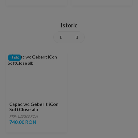
Istoric
-36%
Capac wc Geberit iCon
SoftClose alb
PRP: 1,150.00 RON
740.00 RON