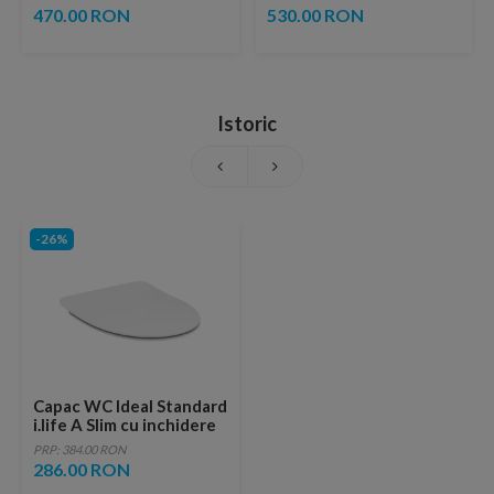
ventil inclus
copper
470.00 RON
530.00 RON
Istoric
-26%
Capac WC Ideal Standard
i.life A Slim cu inchidere
normala alb
PRP: 384.00 RON
286.00 RON