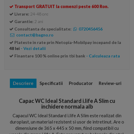
Transport GRATUIT la comenzi peste 600 Ron.
Livrare:
24-48 ore
Garantie:
2 ani
Consultanta de specialitate:
0720456456
contact@bagno.ro
Plateste in rate prin Netopia-Mobilpay incepand de la
48 lei
- Vezi detalii
Finantare 100 % online prin tbi bank
- Calculeaza rata
Descriere
Specificatii
Producator
Review-uri
Capac WC Ideal Standard i.life A Slim cu
inchidere normala alb
Capacul WC Ideal Standard i.life A Slim este realizat din
duroplast, un material rezistent si usor de intretinut. Are o
dimensiune de 365 x 445 x 50 mm, fiind compatibil cu