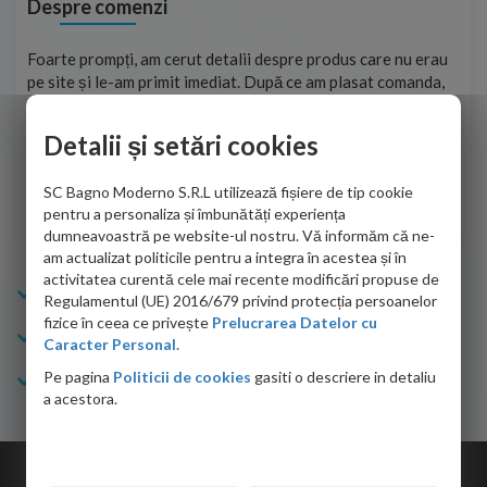
Despre comenzi
ma
Foarte prompți, am cerut detalii despre produs care nu erau
Sun
tat
pe site și le-am primit imediat. După ce am plasat comanda,
per
ea
aceasta a ajuns foarte repede. Mulțumesc!
Raz
Detalii și setări cookies
Cristina Opre -
10.07.2026
SC Bagno Moderno S.R.L utilizează fișiere de tip cookie
pentru a personaliza și îmbunătăți experiența
dumneavoastră pe website-ul nostru. Vă informăm că ne-
am actualizat politicile pentru a integra în acestea și în
activitatea curentă cele mai recente modificări propuse de
Info Bagno
Regulamentul (UE) 2016/679 privind protecția persoanelor
fizice în ceea ce privește
Prelucrarea Datelor cu
Cumparaturi
Caracter Personal.
Pe pagina
Politicii de cookies
gasiti o descriere in detaliu
Suport clienti
a acestora.
Copyright © 2026 Bagno.ro All right reserved. Powered by
Expert Online