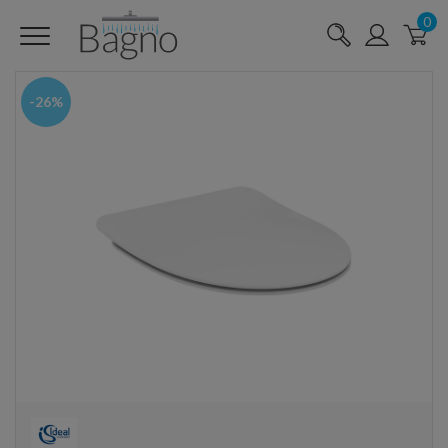
0
-26%