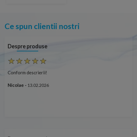
Ce spun clientii nostri
Despre produse
Conform descrierii!
Cap
ușo
Nicolae -
13.02.2026
Mar
Cap