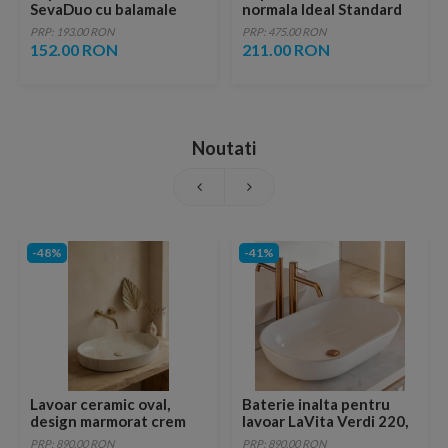
SevaDuo cu balamale
normala Ideal Standard
metalice
i.life A slim alb lucios
PRP: 193.00 RON
PRP: 475.00 RON
152.00 RON
211.00 RON
Noutati
-48%
-41%
Lavoar ceramic oval,
Baterie inalta pentru
design marmorat crem
lavoar LaVita Verdi 220,
lucios cu vene aurii,
fara ventil, brushed
PRP: 890.00 RON
PRP: 890.00 RON