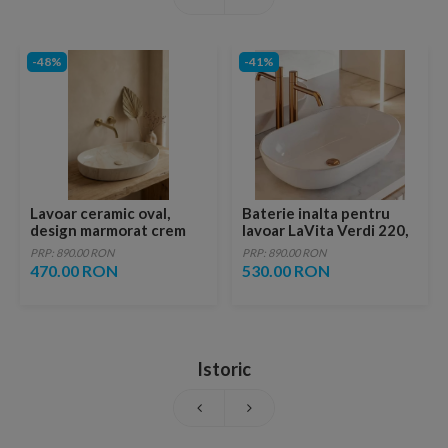
-48%
-41%
Lavoar ceramic oval,
Baterie inalta pentru
design marmorat crem
lavoar LaVita Verdi 220,
lucios cu vene aurii,
fara ventil, brushed
PRP: 890.00 RON
PRP: 890.00 RON
ventil inclus
copper
470.00 RON
530.00 RON
Istoric