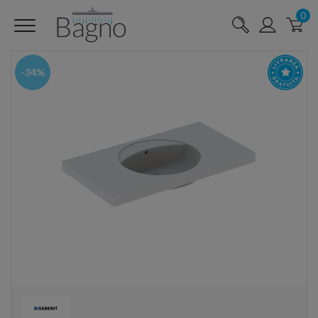
0
-34%