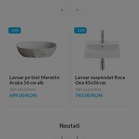
-30%
-12%
Lavoar pe blat Marmite
Lavoar suspendat Roca
Aruba 56 cm alb
Ona 45x36 cm
Fineceramic alb mat
PRP: 985.00 RON
PRP: 843.00 RON
699.00 RON
743.00 RON
Noutati