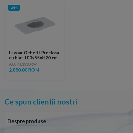
-34%
Lavoar Geberit Preciosa
cu blat 100x55xH20 cm
fara orificiu baterie
PRP: 4,318.00 RON
2,880.00 RON
Ce spun clientii nostri
Despre produse