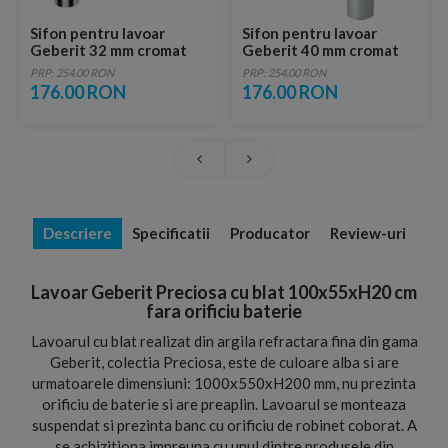
Sifon pentru lavoar
Sifon pentru lavoar
Geberit 32 mm cromat
Geberit 40 mm cromat
PRP: 254.00 RON
PRP: 254.00 RON
176.00 RON
176.00 RON
Descriere
Specificatii
Producator
Review-uri
Lavoar Geberit Preciosa cu blat 100x55xH20 cm
fara orificiu baterie
Lavoarul cu blat realizat din argila refractara fina din gama
Geberit, colectia Preciosa, este de culoare alba si are
urmatoarele dimensiuni: 1000x550xH200 mm, nu prezinta
orificiu de baterie si are preaplin. Lavoarul se monteaza
suspendat si prezinta banc cu orificiu de robinet coborat. A
se achizitiona impreuna cu unul dintre produsele din