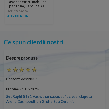
Lavoar pentru mobilier,
Spectrum, Carolina, 60
cm, alb
PRP: 579.00 RON
435.00 RON
Ce spun clientii nostri
Despre produse
Conform descrierii!
Con
Nicolae -
Nic
13.02.2026
Set Rapid 5 in 1 Vas wc cu capac soft close, clapeta
Arena Cosmopolitan Grohe Bau Ceramic