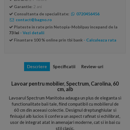
Garantie:
2 ani
Consultanta de specialitate:
0720456456
contact@bagno.ro
Plateste in rate prin Netopia-Mobilpay incepand de la
73 lei
- Vezi detalii
Finantare 100 % online prin tbi bank
- Calculeaza rata
Descriere
Specificatii
Review-uri
Lavoar pentru mobilier, Spectrum, Carolina, 60
cm, alb
Lavoarul Spectrum Manitoba adauga un plus de eleganta si
functionalitate baii tale, fiind compatibil cu mobilierul de
60 cm din aceeasi colectie. Designul dreptunghiular si
finisajul alb lucios ii confera un aspect rafinat si echilibrat,
usor de integrat atat in amenajari moderne, cat si in bai cu
stil clasic.