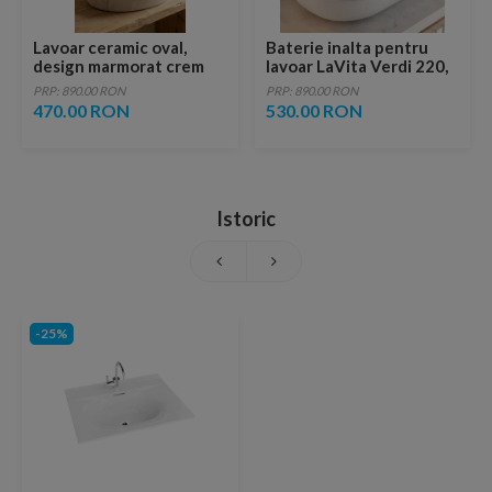
Lavoar ceramic oval,
Baterie inalta pentru
design marmorat crem
lavoar LaVita Verdi 220,
lucios cu vene aurii,
fara ventil, brushed
PRP: 890.00 RON
PRP: 890.00 RON
ventil inclus
copper
470.00 RON
530.00 RON
Istoric
-25%