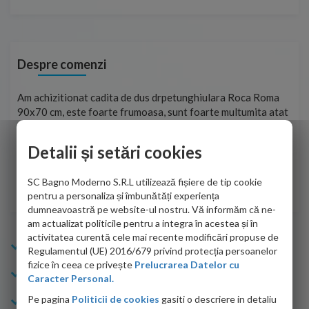
Despre comenzi
t
Am achizitionat cadita de dus drpetunghiulara Roca Roma
Foa
90x70 cm, este foarte frumoasa, sunt foarte multumita atat
pe 
de personalul firmei dvs. cu care am colaborat in obtinerea
ace
infiormatiilor solicitate cat si de firma de curierat care a
Detalii și setări cookies
Cri
adus coletul in siguranta.Numai bine, va doresc!
SC Bagno Moderno S.R.L utilizează fișiere de tip cookie
Sofrone Viviana -
28.07.2026
pentru a personaliza și îmbunătăți experiența
dumneavoastră pe website-ul nostru. Vă informăm că ne-
am actualizat politicile pentru a integra în acestea și în
activitatea curentă cele mai recente modificări propuse de
Info Bagno
Regulamentul (UE) 2016/679 privind protecția persoanelor
fizice în ceea ce privește
Prelucrarea Datelor cu
Cumparaturi
Caracter Personal.
Pe pagina
Politicii de cookies
gasiti o descriere in detaliu
Suport clienti