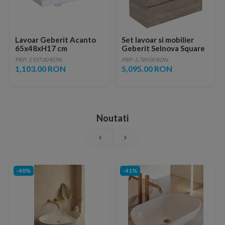
Lavoar Geberit Acanto
Set lavoar si mobilier
65x48xH17 cm
Geberit Selnova Square
cu doua sertare,
PRP: 1,937.00 RON
PRP: 5,789.00 RON
100x48x62 cm, nuc
1,103.00 RON
5,095.00 RON
hicori
Noutati
-48%
-41%