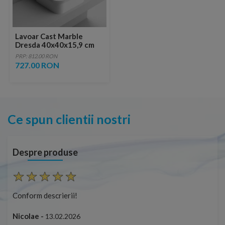
Lavoar Cast Marble
Dresda 40x40x15,9 cm
alb
PRP: 812.00 RON
727.00 RON
Ce spun clientii nostri
Despre produse
Conform descrierii!
Con
Nicolae -
Nic
13.02.2026