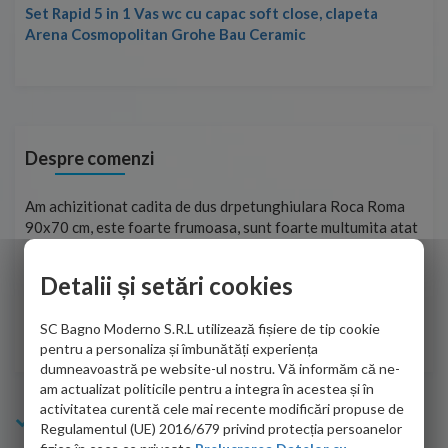
Set Rapid 5 in 1 Vas wc cu capac soft close, clapeta
Arena Cosmopolitan Grohe Bau Ceramic
Despre comenzi
t
Am achizitionat cadita de dus drpetunghiulara Roca Roma
Foa
90x70 cm, este foarte frumoasa, sunt foarte multumita atat
pe 
de personalul firmei dvs. cu care am colaborat in obtinerea
ace
infiormatiilor solicitate cat si de firma de curierat care a
Detalii și setări cookies
Cri
adus coletul in siguranta.Numai bine, va doresc!
SC Bagno Moderno S.R.L utilizează fișiere de tip cookie
Sofrone Viviana -
28.07.2026
pentru a personaliza și îmbunătăți experiența
dumneavoastră pe website-ul nostru. Vă informăm că ne-
am actualizat politicile pentru a integra în acestea și în
activitatea curentă cele mai recente modificări propuse de
Info Bagno
Regulamentul (UE) 2016/679 privind protecția persoanelor