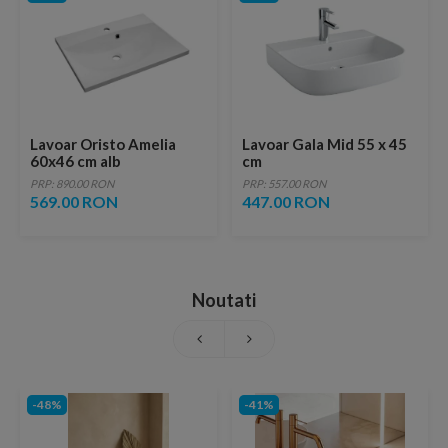
Lavoar Oristo Amelia
Lavoar Gala Mid 55 x 45
60x46 cm alb
cm
PRP: 890.00 RON
PRP: 557.00 RON
569.00 RON
447.00 RON
Noutati
-48%
-41%