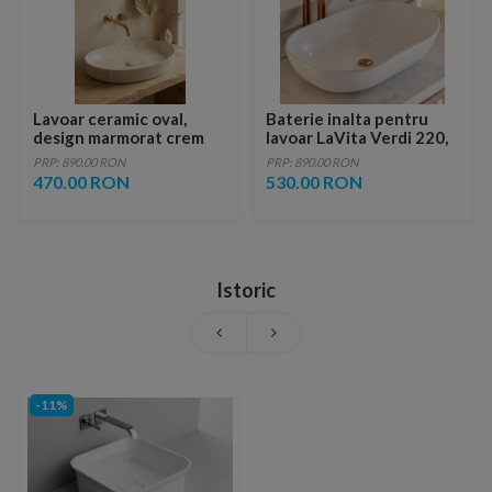
Lavoar ceramic oval,
Baterie inalta pentru
design marmorat crem
lavoar LaVita Verdi 220,
lucios cu vene aurii,
fara ventil, brushed
PRP: 890.00 RON
PRP: 890.00 RON
ventil inclus
copper
470.00 RON
530.00 RON
Istoric
-11%