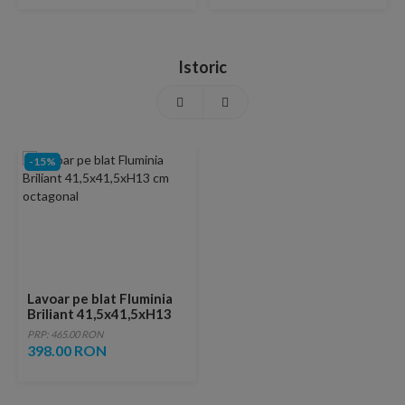
Istoric
-15%
Lavoar pe blat Fluminia
Briliant 41,5x41,5xH13
cm octagonal
PRP: 465.00 RON
398.00 RON