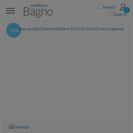
0
-15%