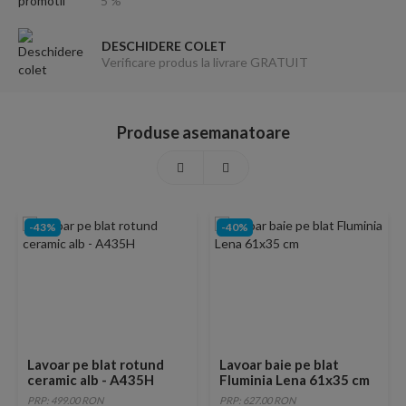
5 %
DESCHIDERE COLET
Verificare produs la livrare GRATUIT
Produse asemanatoare
-43%
-40%
Lavoar pe blat rotund
Lavoar baie pe blat
ceramic alb - A435H
Fluminia Lena 61x35 cm
PRP: 499.00 RON
PRP: 627.00 RON