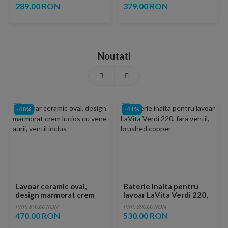
289.00 RON
379.00 RON
Noutati
-48%
-41%
Lavoar ceramic oval,
Baterie inalta pentru
design marmorat crem
lavoar LaVita Verdi 220,
lucios cu vene aurii,
fara ventil, brushed
PRP: 890.00 RON
PRP: 890.00 RON
ventil inclus
copper
470.00 RON
530.00 RON