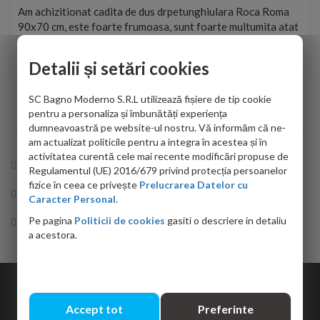
t
Am achizitionat cadita de dus drpetunghiulara Roca Roma
Foa
90x70 cm, este foarte frumoasa, sunt foarte multumita atat
pe 
de personalul firmei dvs. cu care am colaborat in obtinerea
ace
infiormatiilor solicitate cat si de firma de curierat care a
Detalii și setări cookies
Cri
adus coletul in siguranta.Numai bine, va doresc!
SC Bagno Moderno S.R.L utilizează fișiere de tip cookie
Sofrone Viviana -
28.07.2026
pentru a personaliza și îmbunătăți experiența
dumneavoastră pe website-ul nostru. Vă informăm că ne-
am actualizat politicile pentru a integra în acestea și în
activitatea curentă cele mai recente modificări propuse de
Info Bagno
Regulamentul (UE) 2016/679 privind protecția persoanelor
fizice în ceea ce privește
Prelucrarea Datelor cu
Cumparaturi
Caracter Personal.
Pe pagina
Politicii de cookies
gasiti o descriere in detaliu
Suport clienti
a acestora.
Copyright © 2026 Bagno.ro All right reserved. Powered by
Expert Online
Accept tot
Preferinte