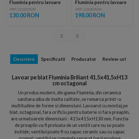
Fluminia pentru lavoare
Fluminia pentru lavoare
fara preaplin, alb lucios
fara preaplin, negru
PRP: 213.00 RON
PRP: 224.00 RON
lucios
130.00 RON
198.00 RON
Descriere
Specificatii
Producator
Review-uri
Lavoar pe blat Fluminia Briliant 41,5x41,5xH13
cm octagonal
Un produs modern, din gama Fluminia, din ceramica
sanitara alba de inalta calitate, se remarca printr-o
multitudine de forme si dimensiuni. Lavoarul cu montaj pe
blat, octagonal, fara orificiu pentru baterie si fara preaplin,
are urmatoarele dimensiuni : 415x415xH130 mm. Functia
de preaplin va fi preluata de un ventil care nu se poate
inchide; ventilul poate fi cu capac ceramic sau cu capac
cromat; ventilul se comanda separat (vezi produse