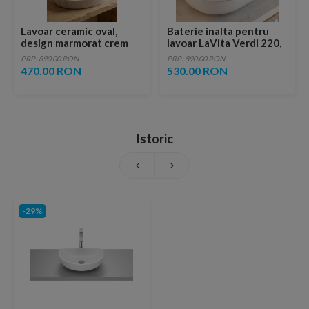
Lavoar ceramic oval,
Baterie inalta pentru
design marmorat crem
lavoar LaVita Verdi 220,
lucios cu vene aurii,
fara ventil, brushed
PRP: 890.00 RON
PRP: 890.00 RON
ventil inclus
copper
470.00 RON
530.00 RON
Istoric
-29%