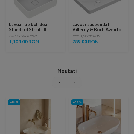
Lavoar tip bol Ideal
Lavoar suspendat
Standard Strada II
Villeroy & Boch Avento
50x40cm cu montare pe
60x47 cm
PRP: 2,058.00 RON
PRP: 1,529.00 RON
blat
1,103.00 RON
789.00 RON
Noutati
-48%
-41%