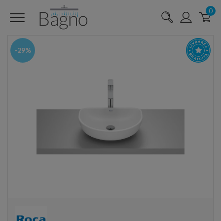
0
-29%