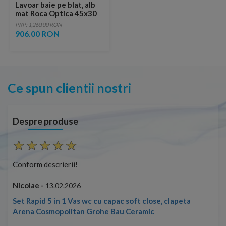
Lavoar baie pe blat, alb
mat Roca Optica 45x30
cm
PRP: 1,260.00 RON
906.00 RON
Ce spun clientii nostri
Despre produse
Conform descrierii!
Con
Nicolae -
Nic
13.02.2026
Set Rapid 5 in 1 Vas wc cu capac soft close, clapeta
Arena Cosmopolitan Grohe Bau Ceramic