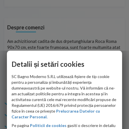
Despre comenzi
t
Am achizitionat cadita de dus drpetunghiulara Roca Roma
Foa
90x70 cm, este foarte frumoasa, sunt foarte multumita atat
pe 
de personalul firmei dvs. cu care am colaborat in obtinerea
ace
infiormatiilor solicitate cat si de firma de curierat care a
Detalii și setări cookies
Cri
adus coletul in siguranta.Numai bine, va doresc!
SC Bagno Moderno S.R.L utilizează fișiere de tip cookie
Sofrone Viviana -
28.07.2026
pentru a personaliza și îmbunătăți experiența
dumneavoastră pe website-ul nostru. Vă informăm că ne-
am actualizat politicile pentru a integra în acestea și în
activitatea curentă cele mai recente modificări propuse de
Info Bagno
Regulamentul (UE) 2016/679 privind protecția persoanelor
fizice în ceea ce privește
Prelucrarea Datelor cu
Cumparaturi
Caracter Personal.
Pe pagina
Politicii de cookies
gasiti o descriere in detaliu
Suport clienti