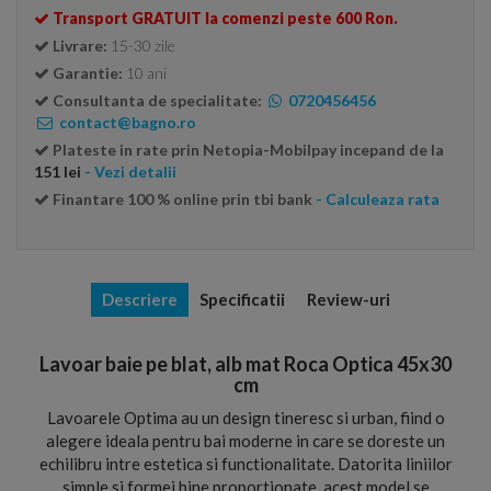
Transport GRATUIT la comenzi peste 600 Ron.
Livrare:
15-30 zile
Garantie:
10 ani
Consultanta de specialitate:
0720456456
contact@bagno.ro
Plateste in rate prin Netopia-Mobilpay incepand de la
151 lei
- Vezi detalii
Finantare 100 % online prin tbi bank
- Calculeaza rata
Descriere
Specificatii
Review-uri
Lavoar baie pe blat, alb mat Roca Optica 45x30
cm
Lavoarele Optima au un design tineresc si urban, fiind o
alegere ideala pentru bai moderne in care se doreste un
echilibru intre estetica si functionalitate. Datorita liniilor
simple si formei bine proportionate, acest model se