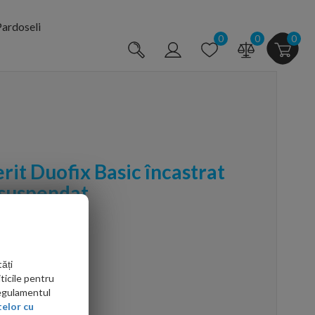
ardoseli
0
0
0
it Duofix Basic încastrat
 suspendat
ăți
ticile pentru
Regulamentul
arte mai ieftin?
elor cu