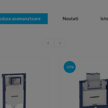
oduse asemanatoare
Noutati
Isto
-23%