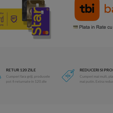
RETUR 120 ZILE
REDUCERI SI PR
Cumperi fara griji, produsele
Cumperi mai mult, pla
pot fi returnate in 120 zile
mai putin. Extra red