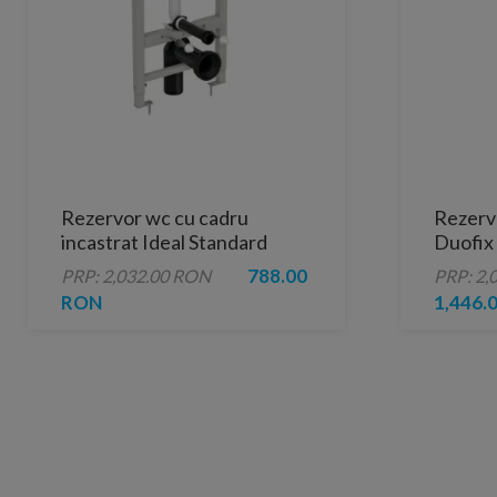
Rezervor wc cu cadru
Rezervo
incastrat Ideal Standard
Duofix
Prosys 120 mm pentru
788.00
PRP: 2,032.00 RON
PRP: 2,
clapete mecanice
RON
1,446.