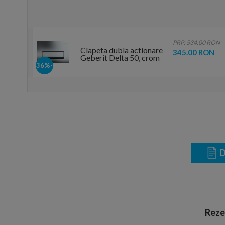
0 RON
PRP: 534.00 RON
Clapeta dubla actionare
RON
345.00 RON
Geberit Delta 50, crom
lucios
-36%
D
Reze