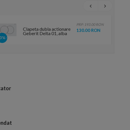
PRP: 193.00 RON
Clapeta dubla actionare
130.00 RON
Geberit Delta 01, alba
-33%
ator
endat