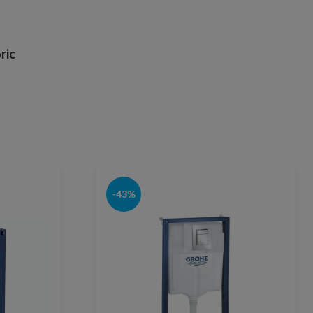
ric
-43%