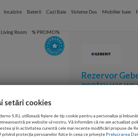
Incalzire
Baterii
Cazi Baie
Sisteme Dus
Mobilier baie
P
Living Room
% PROMO%
Rezervor Geber
pentru vas wc
Cod:
111.153.00.3
și setări cookies
PRP: 1,989.00 RON
no S.R.L utilizează fișiere de tip cookie pentru a personaliza și îmbunăt
1,044.00 RON
mneavoastră pe website-ul nostru. Vă informăm că ne-am actualizat poli
acestea și în activitatea curentă cele mai recente modificări propuse de 
Ati gasit in alta p
privind protecția persoanelor fizice în ceea ce privește
Prelucrarea Dat