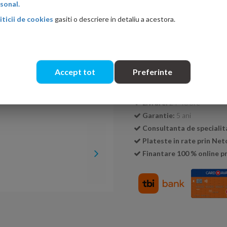
sonal.
iticii de cookies
gasiti o descriere in detaliu a acestora.
Cantitate:
Accept tot
Preferinte
Transport GRATUIT la c
Livrare:
24-48 ore
Garantie:
5 ani
Consultanta de specialit
Plateste in rate prin Ne
Finantare 100 % online pr