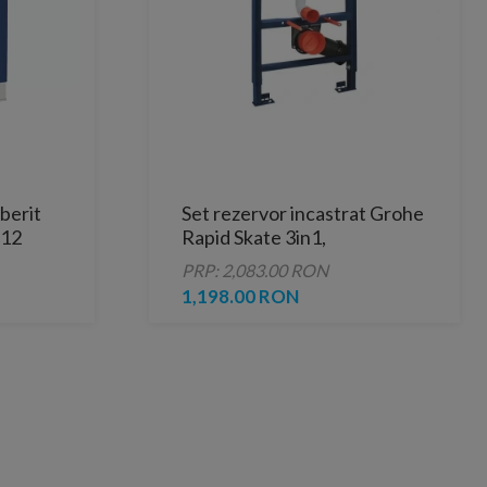
berit
Set rezervor incastrat Grohe
x12
Rapid Skate 3in1,
50x13.5xH113 cm
PRP: 2,083.00 RON
1,198.00 RON