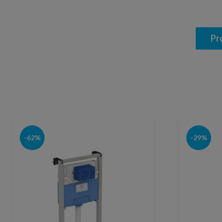
Pr
-62%
-29%