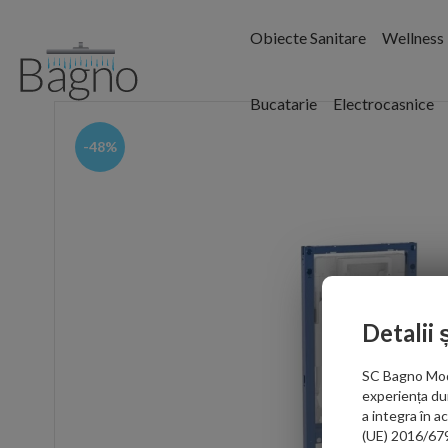
Obiecte Sanitare
Wellness
Bucatarie
Electrocasnice
-48%
Detalii 
SC Bagno Moder
experiența du
a integra în 
(UE) 2016/679 