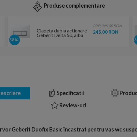
Produse complementare
PRP: 395.00 RON
Clapeta dubla actionare
245.00 RON
Geberit Delta 50, alba
-38%
escriere
Specificatii
Produc
Review-uri
rvor Geberit Duofix Basic încastrat pentru vas wc susp