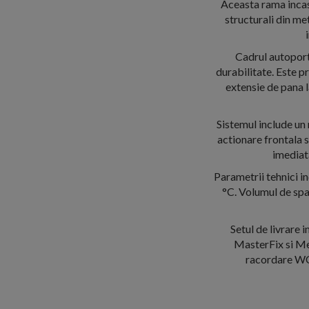
Aceasta rama incas
structurali din met
Cadrul autoporta
durabilitate. Este 
extensie de pana l
Sistemul include un
actionare frontala s
imediata
Parametrii tehnici i
°C. Volumul de spala
Setul de livrare
MasterFix si Mep
racordare WC,