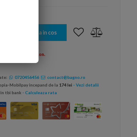
Adauga in cos
omenzi peste 600 Ron.
ate:
0720456456
contact@bagno.ro
topia-Mobilpay incepand de la
174 lei
- Vezi detalii
in tbi bank
- Calculeaza rata