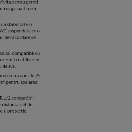
ivita pentru pereti
 intreaga inaltime a
.
ra stabilitate si
r WC suspendate cu o
tul de racordare se
sului, compatibil cu
a permit reutilizarea
u de sus.
a maxima a apei de 25
litri pentru spalarea
 R 1/2 compatibil
 distanta, set de
 si protectie.