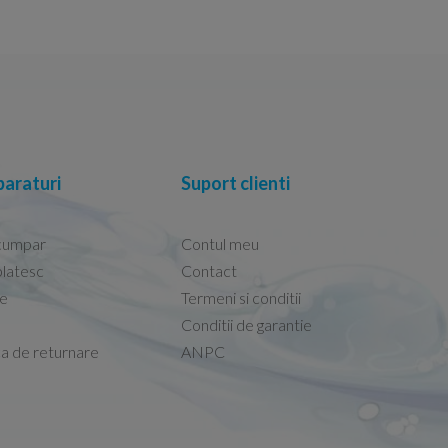
araturi
Suport clienti
cumpar
Contul meu
latesc
Contact
re
Termeni si conditii
Capacele Grohe sunt de bună calitate și se i
Conditii de garantie
Marius -
Capac WC Grohe Bau Cer
ca de returnare
ANPC
08.02.2026