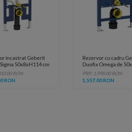
r incastrat Geberit
Rezervor cu cadru Ge
 Sigma 50x8xH114 cm
Duofix Omega de 50
xH82 cm
010.00 RON
PRP: 1,998.00 RON
00 RON
1,557.00 RON