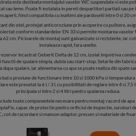
trata este destinata montajului vaselor WC suspendate si este potr
al sau lemn. Poate fi instalata in pereti despartitori partiali sau pe
incaperii, fiind compatibila cu inaltimi ale pardoselii intre 0 si 20 cm
nt din otel, protejat anticoroziune prin acoperire cu pulbere, asigu
proiectat conform standardelor EN 33 si permite montarea vaselo
a 62 cm. Picioarele de montaj sunt galvanizate si rezistente, iar co
instaleaza rapid, fara unelte.
 rezervor incastrat Geberit Delta de 12 cm, izolat impotriva conden
i functii de spalare simpla, dubla sau start-stop. Setarile din fabric
 dupa spalare, iar alimentarea cu apa se poate realiza din spate sa
nclud o presiune de functionare intre 10 si 1000 kPa si temperatur
re este presetat la 6 l / 3 l, cu posibilitati de reglare intre 4 si 7,5 
principala si intre 2 si 4 litri pentru spalarea redusa.
 include toate componentele necesare pentru montaj: racord de apa
laFix, capac de protectie pentru orificiul de inspectie, suruburi de
 cot de racordare si manson adaptor, precum si materiale de fixare