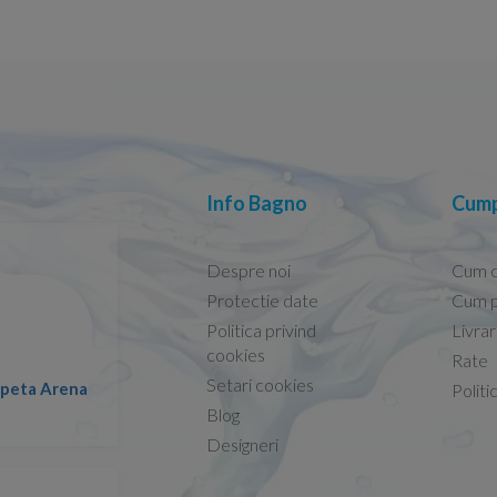
Info Bagno
Cump
Despre noi
Cum 
Protectie date
Cum p
Politica privind
Livra
Conform descrierii!
cookies
Rate
Setari cookies
lapeta Arena
Nicolae -
Politi
13.02.2026
Blog
Designeri