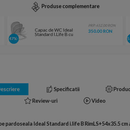
Produse complementare
PRP: 652.00 RON
Capac de WC Ideal
350.00 RON
Standard I.Life B cu
inchidere lenta
-47%
escriere
Specificatii
Produc
Review-uri
Video
e pardoseala Ideal Standard i.life B RimLS+54x35.5 cm a