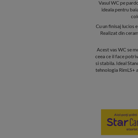
Vasul WC pe pardos
ideala pentru bai
col
Cu un finisaj lucios
Realizat din ceram
Acest vas WC se mon
ceea ce il face potri
si stabila. Ideal Sta
tehnologia RimLS+ as