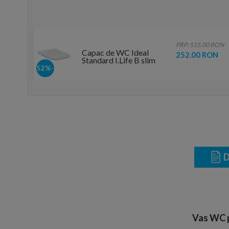
0 RON
PRP: 515.00 RON
Capac de WC Ideal
RON
252.00 RON
Standard I.Life B slim
-52%
D
Vas WC p