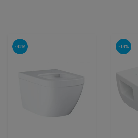
-42%
-14%