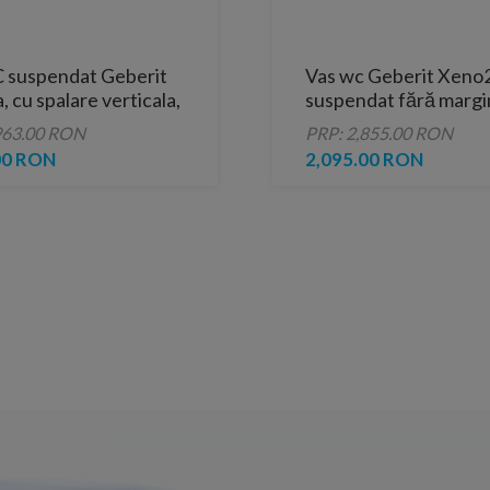
 suspendat Geberit
Vas wc Geberit Xeno
, cu spalare verticala,
suspendat fără margi
5x34
963.00 RON
PRP: 2,855.00 RON
00 RON
2,095.00 RON