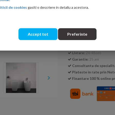
iticii de cookies
gasiti o descriere in detaliu a acestora.
Cantitate:
Accept tot
Preferinte
Transport GRATUIT la c
Livrare:
24-48 ore
Garantie:
25 ani
Consultanta de specialit
Plateste in rate prin Ne
Finantare 100 % online pr