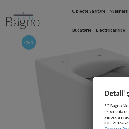
Obiecte Sanitare
Wellness
Bucatarie
Electrocasnice
-46%
Detalii 
SC Bagno Moder
experiența du
a integra în 
(UE) 2016/679 
Caracter Per