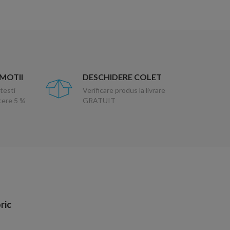
OMOTII
DESCHIDERE COLET
testi
Verificare produs la livrare
ucere 5 %
GRATUIT
ric