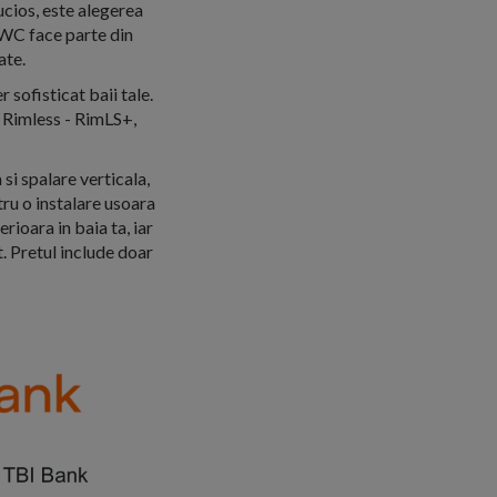
cios, este alegerea
 WC face parte din
ate.
sofisticat baii tale.
e Rimless - RimLS+,
i spalare verticala,
tru o instalare usoara
rioara in baia ta, iar
. Pretul include doar