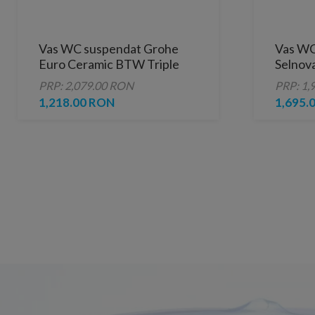
Vas WC suspendat Grohe
Vas WC
Euro Ceramic BTW Triple
Selnova
Vortex Rimless, 54 x 37,4 cm
53x35.
PRP: 2,079.00 RON
PRP: 1,
1,218.00 RON
1,695.