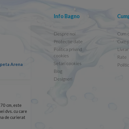
Info Bagno
Cump
Despre noi
Cum 
Protectie date
Cum p
Politica privind
Livra
Conform descrierii!
cookies
Rate
Setari cookies
lapeta Arena
Nicolae -
Politi
13.02.2026
Blog
Designeri
70 cm, este
Foarte prompți, am cerut detalii despre produs care nu
ei dvs. cu care
primit imediat. După ce am plasat comanda, aceasta a 
rma de curierat
Mulțumesc!