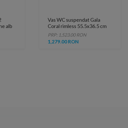
2
Vas WC suspendat Gala
ne alb
Coral rimless 55.5x36.5 cm
PRP: 1,523.00 RON
1,279.00 RON