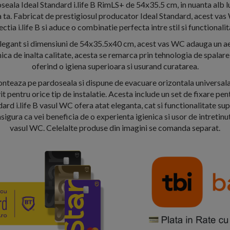
eala Ideal Standard i.life B RimLS+ de 54x35.5 cm, in nuanta alb lu
a ta. Fabricat de prestigiosul producator Ideal Standard, acest vas
ectia i.life B si aduce o combinatie perfecta intre stil si functionalit
 elegant si dimensiuni de 54x35.5x40 cm, acest vas WC adauga un aer 
ica de inalta calitate, acesta se remarca prin tehnologia de spalar
oferind o igiena superioara si usurand curatarea.
teaza pe pardoseala si dispune de evacuare orizontala universala s
vit pentru orice tip de instalatie. Acesta include un set de fixare pen
ndard i.life B vasul WC ofera atat eleganta, cat si functionalitate supe
igura ca vei beneficia de o experienta igienica si usor de intretinut
vasul WC. Celelalte produse din imagini se comanda separat.