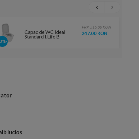
PRP: 515.00 RON
Capac de WC Ideal
247.00 RON
Standard I.Life B
-53%
ator
lb lucios