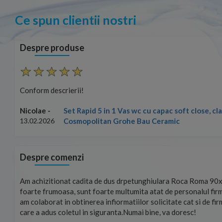
Ce spun clientii nostri
Despre produse
Conform descrierii!
Set Rapid 5 in 1 Vas wc cu capac soft close, c
Nicolae -
Cosmopolitan Grohe Bau Ceramic
13.02.2026
Despre comenzi
mand!
Am achizitionat cadita de dus drpetunghiulara Roca Roma 90x
foarte frumoasa, sunt foarte multumita atat de personalul firm
am colaborat in obtinerea infiormatiilor solicitate cat si de fi
care a adus coletul in siguranta.Numai bine, va doresc!