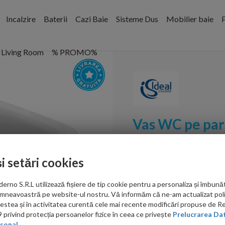
Incalzire
Baterii
Cazi Baie
Sisteme Dus
Mobilier baie
P
Living Room
% PROMO%
Vas WC pe pard
B RimLS+54x35
și setări cookies
Cod:
T461601
no S.R.L utilizează fișiere de tip cookie pentru a personaliza și îmbunăt
PRP: 1,484.00 RON
mneavoastră pe website-ul nostru. Vă informăm că ne-am actualizat poli
812.00 RON
acestea și în activitatea curentă cele mai recente modificări propuse de 
privind protecția persoanelor fizice în ceea ce privește
Prelucrarea Dat
Ati gasit in alta p
sonal.