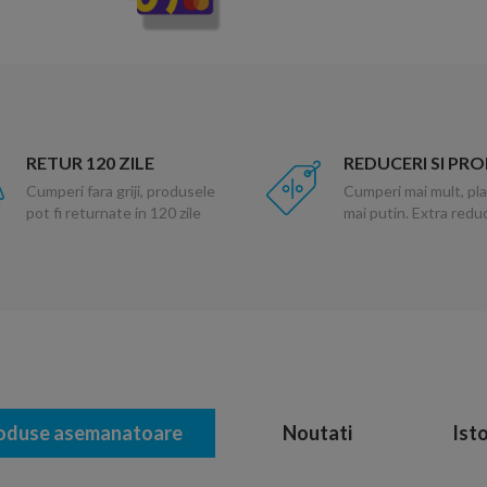
RETUR 120 ZILE
REDUCERI SI PR
Cumperi fara griji, produsele
Cumperi mai mult, pla
pot fi returnate in 120 zile
mai putin. Extra red
oduse asemanatoare
Noutati
Isto