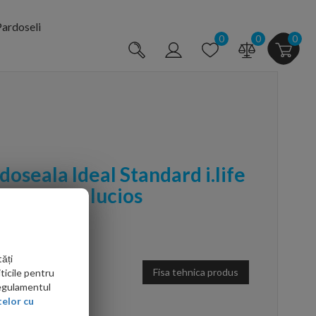
ardoseli
0
0
0
oseala Ideal Standard i.life
.5 cm alb lucios
ăți
Fisa tehnica produs
ticile pentru
Regulamentul
elor cu
arte mai ieftin?