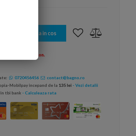
Adauga in cos
omenzi peste 600 Ron.
ate:
0720456456
contact@bagno.ro
topia-Mobilpay incepand de la
135 lei
- Vezi detalii
in tbi bank
- Calculeaza rata