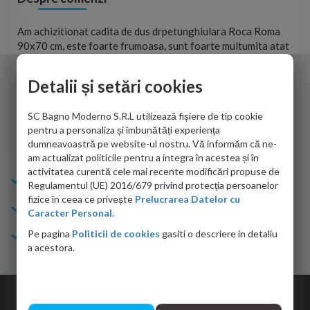
t
Am achizitionat cadita de dus drpetunghiulara Roca Roma
Foa
90x70 cm, este foarte frumoasa, sunt foarte multumita atat
pe 
de personalul firmei dvs. cu care am colaborat in obtinerea
ace
infiormatiilor solicitate cat si de firma de curierat care a
Detalii și setări cookies
Cri
adus coletul in siguranta.Numai bine, va doresc!
SC Bagno Moderno S.R.L utilizează fișiere de tip cookie
Sofrone Viviana -
28.07.2026
pentru a personaliza și îmbunătăți experiența
dumneavoastră pe website-ul nostru. Vă informăm că ne-
am actualizat politicile pentru a integra în acestea și în
activitatea curentă cele mai recente modificări propuse de
Info Bagno
Regulamentul (UE) 2016/679 privind protecția persoanelor
fizice în ceea ce privește
Prelucrarea Datelor cu
Cumparaturi
Caracter Personal.
Pe pagina
Politicii de cookies
gasiti o descriere in detaliu
Suport clienti
a acestora.
Copyright © 2026 Bagno.ro All right reserved. Powered by
Expert Online