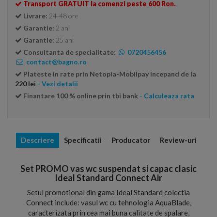
Transport GRATUIT la comenzi peste 600 Ron.
Livrare:
24-48 ore
Garantie:
2 ani
Garantie:
25 ani
Consultanta de specialitate:
0720456456
contact@bagno.ro
Plateste in rate prin Netopia-Mobilpay incepand de la
220 lei
- Vezi detalii
Finantare 100 % online prin tbi bank
- Calculeaza rata
Descriere
Specificatii
Producator
Review-uri
Set PROMO vas wc suspendat si capac clasic
Ideal Standard Connect Air
Setul promotional din gama Ideal Standard colectia
Connect include: vasul wc cu tehnologia AquaBlade,
caracterizata prin cea mai buna calitate de spalare,