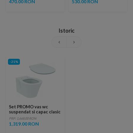
470.00 RON
530.00 RON
Istoric
-21%
Set PROMO vas wc
suspendat si capac clasic
Ideal Standard Connect
PRP: 1,668.00 RON
Air
1,319.00 RON