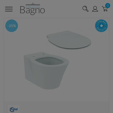
0
-21%