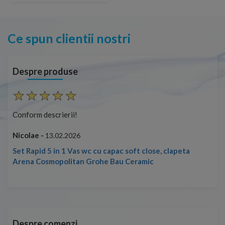
Ce spun clientii nostri
Despre produse
Conform descrierii!
Con
Nicolae -
Nic
13.02.2026
Set Rapid 5 in 1 Vas wc cu capac soft close, clapeta
Arena Cosmopolitan Grohe Bau Ceramic
Despre comenzi