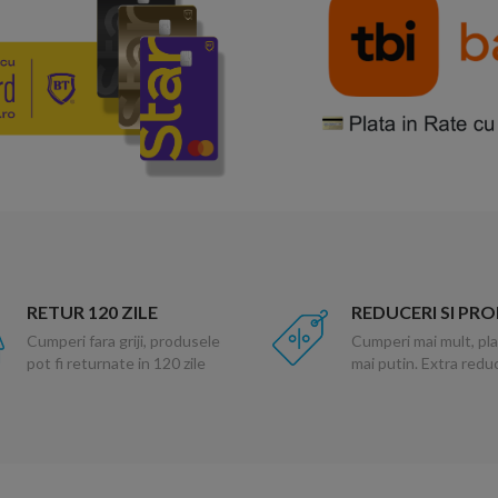
RETUR 120 ZILE
REDUCERI SI PR
Cumperi fara griji, produsele
Cumperi mai mult, pla
pot fi returnate in 120 zile
mai putin. Extra red