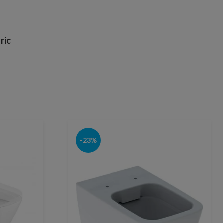
ric
-23%