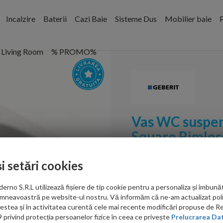
Incalzire
Baterii
Cazi Baie
Sisteme Dus
Mobilier baie
P
Living Room
% PROMO%
Vas WC suspen
Square Rimles
Cod:
500.275.01.1
și setări cookies
PRP: 1,647.00 RON
no S.R.L utilizează fișiere de tip cookie pentru a personaliza și îmbunăt
1,283.00 RON
mneavoastră pe website-ul nostru. Vă informăm că ne-am actualizat poli
acestea și în activitatea curentă cele mai recente modificări propuse de 
Ati gasit in alta p
privind protecția persoanelor fizice în ceea ce privește
Prelucrarea Dat