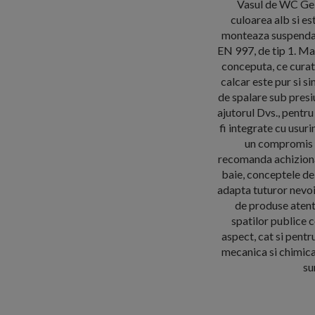
Vasul de WC Geb
culoarea alb si es
monteaza suspendat,
EN 997, de tip 1. Maj
conceputa, ce curata
calcar este pur si s
de spalare sub presi
ajutorul Dvs., pentr
fi integrate cu usuri
un compromis in
recomanda achiziona
baie, conceptele de
adapta tuturor nevoi
de produse atent 
spatilor publice c
aspect, cat si pentr
mecanica si chimica 
su