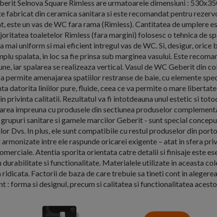
erit Selnova Square Rimless are urmatoarele dimensiuni : 530x
te fabricat din ceramica sanitara si este recomandat pentru rezerv
 este un vas de WC fara rama (Rimless). Cantitatea de umplere es
oritatea toaletelor Rimless (fara margini) folosesc o tehnica de sp
 mai uniform si mai eficient intregul vas de WC. Si, desigur, orice
implu spalata, in loc sa fie prinsa sub marginea vasului. Este recom
une, iar spalarea se realizeaza vertical. Vasul de WC Geberit din col
u a permite amenajarea spatiilor restranse de baie, cu elemente spec
nta datorita liniilor pure, fluide, ceea ce va permite o mare libertate
 privinta calitatii. Rezultatul va fi intotdeauna unul estetic si toto
rea impreuna cu produsele din sectiunea produselor complementar
 grupuri sanitare si gamele marcilor Geberit - sunt special concepu
lor Dvs. In plus, ele sunt compatibile cu restul produselor din port
armonizate intre ele raspunde oricarei exigente – atat in sfera priva
omerciale. Atentia sporita orientata catre detalii si finisaje este es
u durabilitate si functionalitate. Materialele utilizate in aceasta col
ridicata. Factorii de baza de care trebuie sa tineti cont in alegere
nt : forma si designul, precum si calitatea si functionalitatea acesto