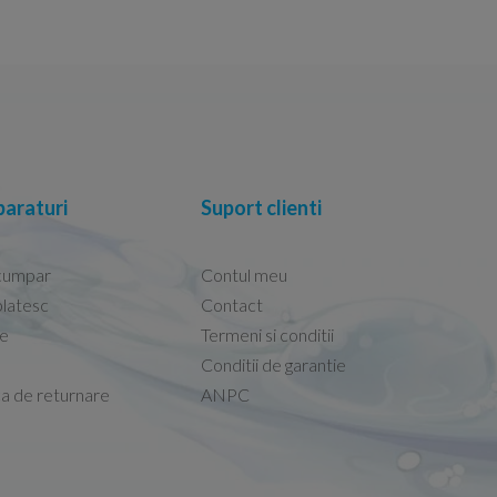
araturi
Suport clienti
cumpar
Contul meu
latesc
Contact
re
Termeni si conditii
Capacele Grohe sunt de bună calitate și se i
Conditii de garantie
Marius -
Capac WC Grohe Bau Cer
ca de returnare
ANPC
08.02.2026