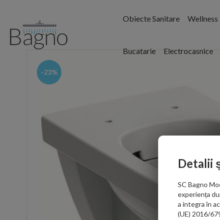
Obiecte Sanitare
Wellness
Bucatarie
Electrocasnice
-23%
Detalii 
SC Bagno Moder
experiența du
a integra în 
(UE) 2016/679 