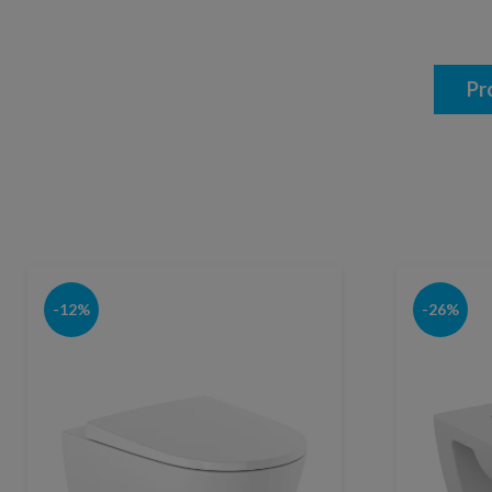
Pr
-12%
-26%