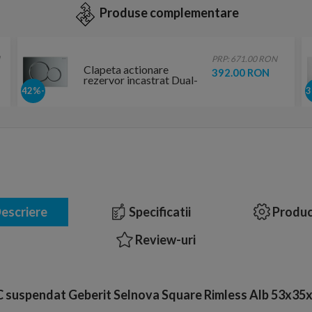
Produse complementare
PRP: 671.00 RON
Clapeta actionare
392.00 RON
rezervor incastrat Dual-
Flush, Geberit Sigma 01,
-42%
crom lucios
escriere
Specificatii
Produc
Review-uri
 suspendat Geberit Selnova Square Rimless Alb 53x35