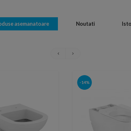
oduse asemanatoare
Noutati
Isto
-14%