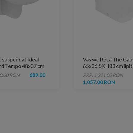
 suspendat Ideal
Vas wc Roca The Gap
rd Tempo 48x37 cm
65x36.5XH83 cm lipit
os
perete
689.00
30.00 RON
PRP: 1,221.00 RON
1,057.00 RON