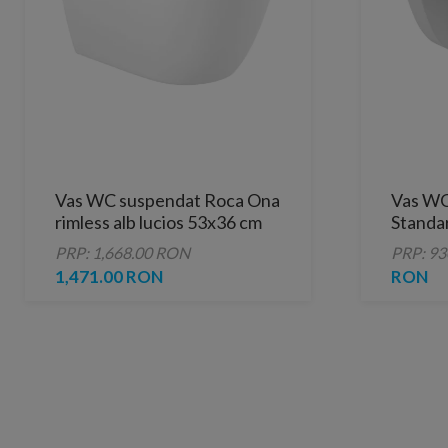
Vas WC suspendat Roca Ona
Vas WC
rimless alb lucios 53x36 cm
Standa
Supraglaze
alb luci
PRP: 1,668.00 RON
PRP: 9
1,471.00 RON
RON