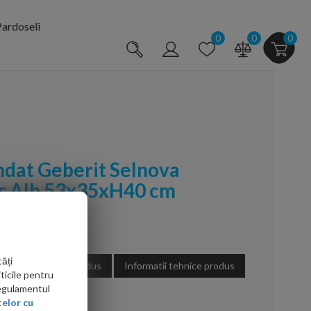
ardoseli
0
0
0
dat Geberit Selnova
s Alb 53x35xH40 cm
ăți
Fisa tehnica produs
Informatii tehnice produs
ticile pentru
Regulamentul
arte mai ieftin?
elor cu