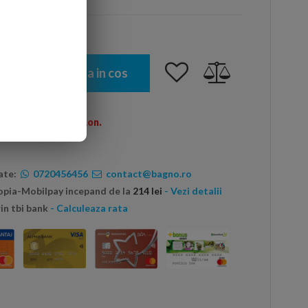
Adauga in cos
omenzi peste 600 Ron.
ate:
0720456456
contact@bagno.ro
topia-Mobilpay incepand de la
214 lei
- Vezi detalii
in tbi bank
- Calculeaza rata