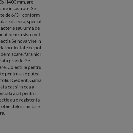
350xH400 mm, are
oare incastrate. Se
te de 6/3 l, conform
alare directa, special
 bacterie sau urma de
andat pentru sistemul
ectia Selnova vine in
ial proiectate ce pot
 de miscare, fara nici
data practic. Se
e. Colectiile pentru
te pentru a se putea
ofoliul Geberit. Gama
ta cat si in cea a
entiala atat pentru
ectie au o rezistenta
a obiectelor sanitare
ra.