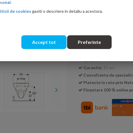
sonal.
iticii de cookies
gasiti o descriere in detaliu a acestora.
Cantitate:
Accept tot
Preferinte
Transport GRATUIT la c
Livrare:
24-48 ore
Garantie:
10 ani
Consultanta de specialit
Plateste in rate prin Ne
Finantare 100 % online pr