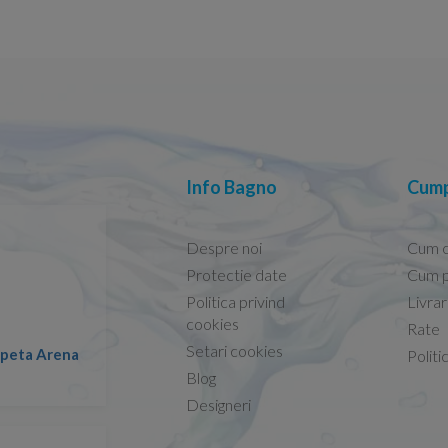
Info Bagno
Cump
Despre noi
Cum 
Protectie date
Cum p
Politica privind
Livra
Conform descrierii!
cookies
Rate
Setari cookies
lapeta Arena
Nicolae -
Politi
13.02.2026
Blog
Designeri