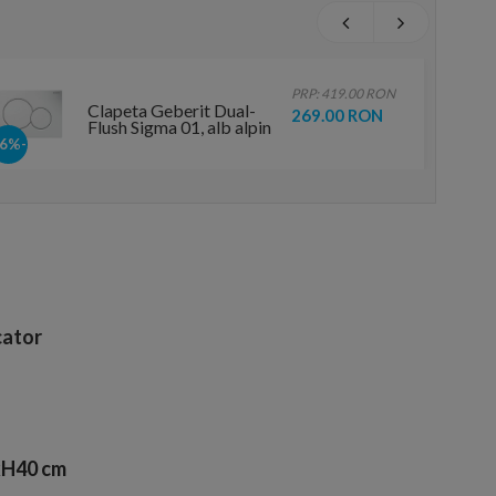
PRP: 419.00 RON
Clapeta Geberit Dual-
269.00 RON
Flush Sigma 01, alb alpin
-36%
ator
xH40 cm