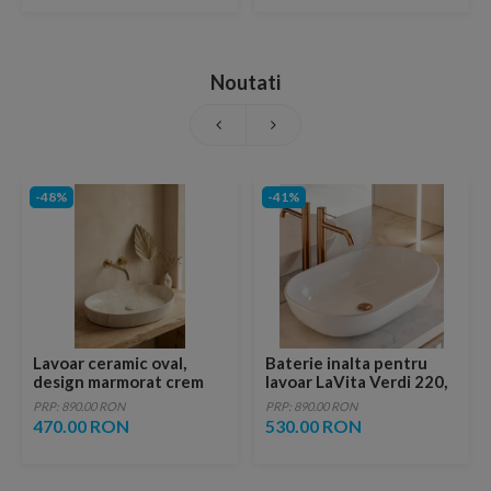
Noutati
-48%
-41%
Lavoar ceramic oval,
Baterie inalta pentru
design marmorat crem
lavoar LaVita Verdi 220,
lucios cu vene aurii,
fara ventil, brushed
PRP: 890.00 RON
PRP: 890.00 RON
ventil inclus
copper
470.00 RON
530.00 RON