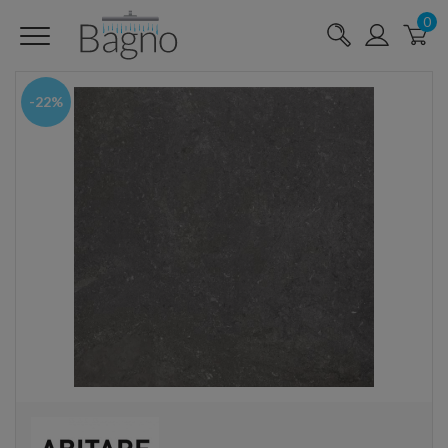
0
-22%