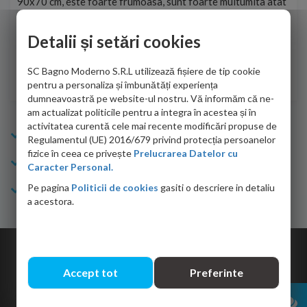
90x70 cm, este foarte frumoasa, sunt foarte multumita atat
pe 
de personalul firmei dvs. cu care am colaborat in obtinerea
ace
infiormatiilor solicitate cat si de firma de curierat care a
Detalii și setări cookies
Cri
adus coletul in siguranta.Numai bine, va doresc!
SC Bagno Moderno S.R.L utilizează fișiere de tip cookie
Sofrone Viviana -
28.07.2026
pentru a personaliza și îmbunătăți experiența
dumneavoastră pe website-ul nostru. Vă informăm că ne-
am actualizat politicile pentru a integra în acestea și în
activitatea curentă cele mai recente modificări propuse de
Info Bagno
Regulamentul (UE) 2016/679 privind protecția persoanelor
fizice în ceea ce privește
Prelucrarea Datelor cu
Cumparaturi
Caracter Personal.
Pe pagina
Politicii de cookies
gasiti o descriere in detaliu
Suport clienti
a acestora.
Copyright © 2026 Bagno.ro All right reserved. Powered by
Expert Online
Accept tot
Preferinte