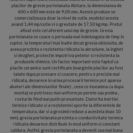
placilor de gresie portelanata Abitare, la dimensiunea de
600 x 600 mm este de 9,00 mm. Aceste produse se
comercializeaza doar la nivel de cutie, modelul acesta
avand 1,44 mp/cutie si o greutate de 17,50 kg/mp. Pretul
afisat este cel aferent unui mp de gresie. Gresia
portelanata se coace o perioada mai indelungata de timp in
cuptor, la temperaturi mai inalte decat gresia obisnuita, de
aceea prezinta o rezistenta ridicata la abraziune, la inghet
si dezghet, protectie impotriva petelor si rezistenta la
produsele chimice. Un factor important este faptul ca
placile ceramice sunt rectificate (marginile placilor au fost
taiate dupa procesare si coacere, pentru o precizie mai
ridicata, deoarece in urma procesarii termice pot aparea
abateri ale dimensiunilor finale) , ceea ce inseamna ca dupa
montaj se potrivesc mai uniform pe perete sau podea ,
rosturile fiind mai putin pronuntate. Datorita inertiei
termice ridicate si a rezistentei sporite la diferentele de
temperatura, dar si a grosimii reduse a acesteia (max 10
mm), gresia portelanata prezinta o conductivitate termica
ridicata deoarece distribuie in mod uniform si constant
caldura. Astfel, gresia portelanata a devenit cea mai buna