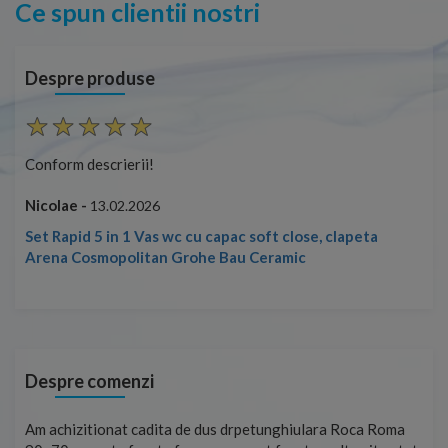
Ce spun clientii nostri
Despre produse
Conform descrierii!
Con
Nicolae -
Nic
13.02.2026
Set Rapid 5 in 1 Vas wc cu capac soft close, clapeta
Arena Cosmopolitan Grohe Bau Ceramic
Despre comenzi
t
Am achizitionat cadita de dus drpetunghiulara Roca Roma
Foa