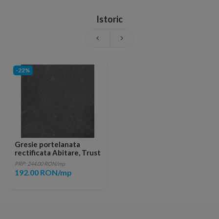
Istoric
-22%
Gresie portelanata
rectificata Abitare, Trust
Black 60x60 cm
PRP: 244.00 RON/mp
192.00 RON/mp