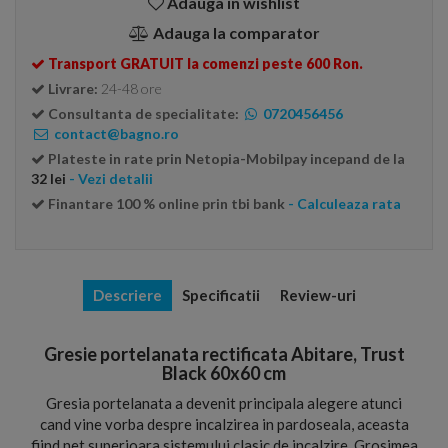
Adauga in wishlist
Adauga la comparator
Transport GRATUIT la comenzi peste 600 Ron.
Livrare:
24-48 ore
Consultanta de specialitate:
0720456456
contact@bagno.ro
Plateste in rate prin Netopia-Mobilpay incepand de la
32 lei
- Vezi detalii
Finantare 100 % online prin tbi bank
- Calculeaza rata
Descriere
Specificatii
Review-uri
Gresie portelanata rectificata Abitare, Trust
Black 60x60 cm
Gresia portelanata a devenit principala alegere atunci
cand vine vorba despre incalzirea in pardoseala, aceasta
fiind net superioara sistemului clasic de incalzire. Grosimea