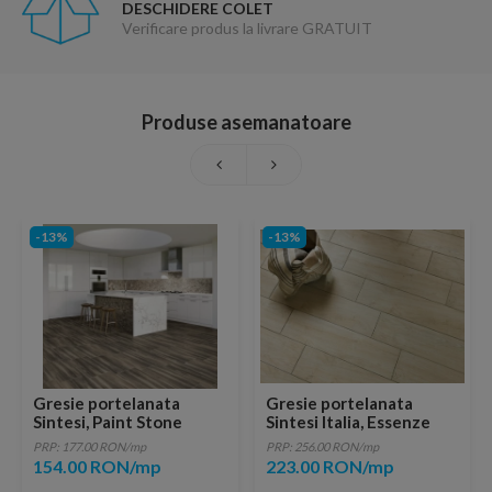
DESCHIDERE COLET
Verificare produs la livrare GRATUIT
Produse asemanatoare
-13%
-13%
Gresie portelanata
Gresie portelanata
Sintesi, Paint Stone
Sintesi Italia, Essenze
Brown 60,4x30 cm
Beige Rectificata
PRP: 177.00 RON/mp
PRP: 256.00 RON/mp
80,2x20,2 cm
154.00 RON/mp
223.00 RON/mp