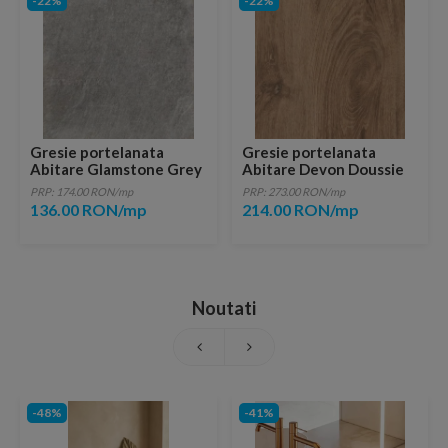
-22%
-22%
Gresie portelanata
Gresie portelanata
Abitare Glamstone Grey
Abitare Devon Doussie
60,4x30 cm
Rectificata 121x30
PRP: 174.00 RON/mp
PRP: 273.00 RON/mp
136.00 RON/mp
214.00 RON/mp
Noutati
-48%
-41%