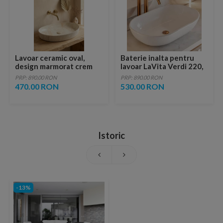
Lavoar ceramic oval,
Baterie inalta pentru
design marmorat crem
lavoar LaVita Verdi 220,
lucios cu vene aurii,
fara ventil, brushed
PRP: 890.00 RON
PRP: 890.00 RON
ventil inclus
copper
470.00 RON
530.00 RON
Istoric
-13%