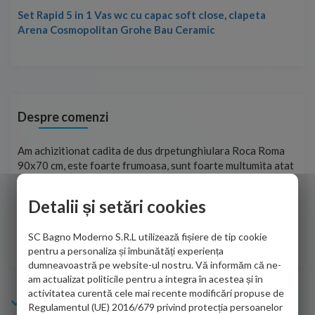
Set Rapid 5 in 1 Vas wc cu capac soft close, clapeta
Arena Cosmopolitan Grohe Bau Ceramic
Despre comenzi
t
Am achizitionat cadita de dus drpetunghiulara Roca Roma
Foa
90x70 cm, este foarte frumoasa, sunt foarte multumita atat
pe 
de personalul firmei dvs. cu care am colaborat in obtinerea
ace
infiormatiilor solicitate cat si de firma de curierat care a
Detalii și setări cookies
Cri
adus coletul in siguranta.Numai bine, va doresc!
SC Bagno Moderno S.R.L utilizează fișiere de tip cookie
Sofrone Viviana -
28.07.2026
pentru a personaliza și îmbunătăți experiența
dumneavoastră pe website-ul nostru. Vă informăm că ne-
am actualizat politicile pentru a integra în acestea și în
activitatea curentă cele mai recente modificări propuse de
Info Bagno
Regulamentul (UE) 2016/679 privind protecția persoanelor