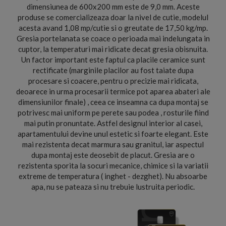
dimensiunea de 600x200 mm este de 9,0 mm. Aceste
produse se comercializeaza doar la nivel de cutie, modelul
acesta avand 1,08 mp/cutie si o greutate de 17,50 kg/mp.
Gresia portelanata se coace o perioada mai indelungata in
cuptor, la temperaturi mai ridicate decat gresia obisnuita.
Un factor important este faptul ca placile ceramice sunt
rectificate (marginile placilor au fost taiate dupa
procesare si coacere, pentru o precizie mai ridicata,
deoarece in urma procesarii termice pot aparea abateri ale
dimensiunilor finale) , ceea ce inseamna ca dupa montaj se
potrivesc mai uniform pe perete sau podea , rosturile fiind
mai putin pronuntate. Astfel designul interior al casei,
apartamentului devine unul estetic si foarte elegant. Este
mai rezistenta decat marmura sau granitul, iar aspectul
dupa montaj este deosebit de placut. Gresia are o
rezistenta sporita la socuri mecanice, chimice si la variatii
extreme de temperatura ( inghet - dezghet). Nu absoarbe
apa, nu se pateaza si nu trebuie lustruita periodic.