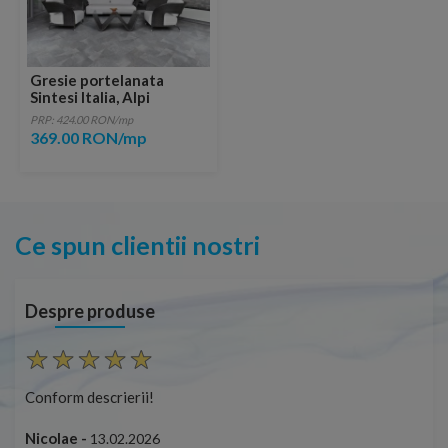
Gresie portelanata
Sintesi Italia, Alpi
Muretto Beige 60x20 cm
PRP: 424.00 RON/mp
369.00 RON/mp
Ce spun clientii nostri
Despre produse
Conform descrierii!
Con
Nicolae -
Nic
13.02.2026