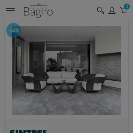
0
-13%