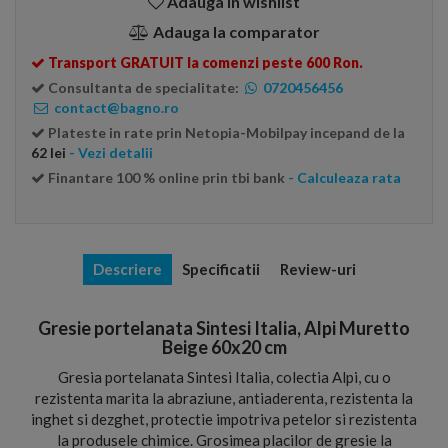
Adauga in wishlist
Adauga la comparator
Transport GRATUIT la comenzi peste 600 Ron.
Consultanta de specialitate:
0720456456
contact@bagno.ro
Plateste in rate prin Netopia-Mobilpay incepand de la
62 lei
- Vezi detalii
Finantare 100 % online prin tbi bank
- Calculeaza rata
Descriere
Specificatii
Review-uri
Gresie portelanata Sintesi Italia, Alpi Muretto
Beige 60x20 cm
Gresia portelanata Sintesi Italia, colectia Alpi, cu o
rezistenta marita la abraziune, antiaderenta, rezistenta la
inghet si dezghet, protectie impotriva petelor si rezistenta
la produsele chimice. Grosimea placilor de gresie la