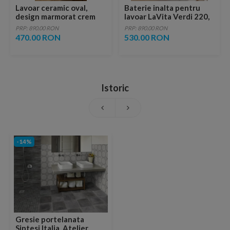
Lavoar ceramic oval,
Baterie inalta pentru
design marmorat crem
lavoar LaVita Verdi 220,
lucios cu vene aurii,
fara ventil, brushed
PRP: 890.00 RON
PRP: 890.00 RON
ventil inclus
copper
470.00 RON
530.00 RON
Istoric
-14%
Gresie portelanata
Sintesi Italia, Atelier