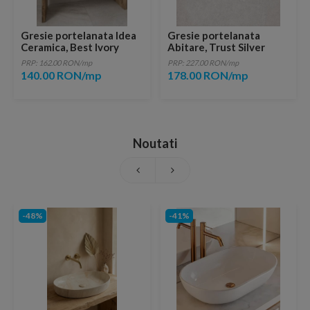
Gresie portelanata Idea
Gresie portelanata
Ceramica, Best Ivory
Abitare, Trust Silver
60X25 cm
60,4x60,4 cm
PRP: 162.00 RON/mp
PRP: 227.00 RON/mp
140.00 RON/mp
178.00 RON/mp
Noutati
-48%
-41%