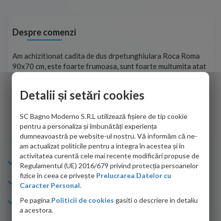
Despre comenzi
t
Am achizitionat cadita de dus drpetunghiulara Roca Roma
Foa
90x70 cm, este foarte frumoasa, sunt foarte multumita atat
pe 
de personalul firmei dvs. cu care am colaborat in obtinerea
ace
infiormatiilor solicitate cat si de firma de curierat care a
Detalii și setări cookies
Cri
adus coletul in siguranta.Numai bine, va doresc!
SC Bagno Moderno S.R.L utilizează fișiere de tip cookie
Sofrone Viviana -
28.07.2026
pentru a personaliza și îmbunătăți experiența
dumneavoastră pe website-ul nostru. Vă informăm că ne-
am actualizat politicile pentru a integra în acestea și în
activitatea curentă cele mai recente modificări propuse de
Info Bagno
Regulamentul (UE) 2016/679 privind protecția persoanelor
fizice în ceea ce privește
Prelucrarea Datelor cu
Cumparaturi
Caracter Personal.
Pe pagina
Politicii de cookies
gasiti o descriere in detaliu
Suport clienti
a acestora.