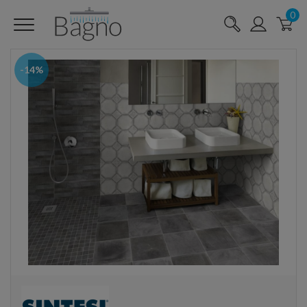
0
-14%