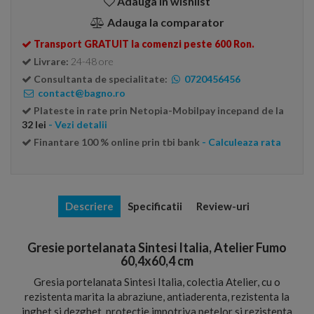
Adauga in wishlist
Adauga la comparator
Transport GRATUIT la comenzi peste 600 Ron.
Livrare:
24-48 ore
Consultanta de specialitate:
0720456456
contact@bagno.ro
Plateste in rate prin Netopia-Mobilpay incepand de la
32 lei
- Vezi detalii
Finantare 100 % online prin tbi bank
- Calculeaza rata
Descriere
Specificatii
Review-uri
Gresie portelanata Sintesi Italia, Atelier Fumo
60,4x60,4 cm
Gresia portelanata Sintesi Italia, colectia Atelier, cu o
rezistenta marita la abraziune, antiaderenta, rezistenta la
inghet si dezghet, protectie impotriva petelor si rezistenta