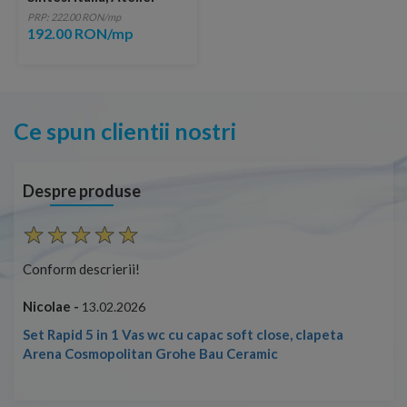
Fumo 60,4x60,4 cm
PRP: 222.00 RON/mp
192.00 RON/mp
Ce spun clientii nostri
Despre produse
Conform descrierii!
Con
Nicolae -
Nic
13.02.2026
Set Rapid 5 in 1 Vas wc cu capac soft close, clapeta
Arena Cosmopolitan Grohe Bau Ceramic