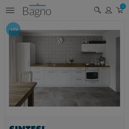
0
-14%