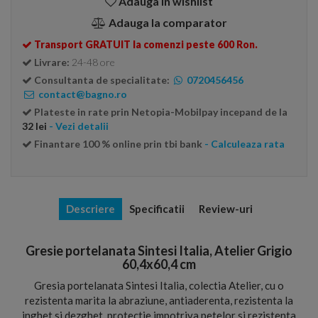
Adauga in wishlist
Adauga la comparator
Transport GRATUIT la comenzi peste 600 Ron.
Livrare:
24-48 ore
Consultanta de specialitate:
0720456456
contact@bagno.ro
Plateste in rate prin Netopia-Mobilpay incepand de la
32 lei
- Vezi detalii
Finantare 100 % online prin tbi bank
- Calculeaza rata
Descriere
Specificatii
Review-uri
Gresie portelanata Sintesi Italia, Atelier Grigio
60,4x60,4 cm
Gresia portelanata Sintesi Italia, colectia Atelier, cu o
rezistenta marita la abraziune, antiaderenta, rezistenta la
inghet si dezghet, protectie impotriva petelor si rezistenta