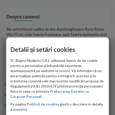
Despre comenzi
t
Am achizitionat cadita de dus drpetunghiulara Roca Roma
Foa
90x70 cm, este foarte frumoasa, sunt foarte multumita atat
pe 
de personalul firmei dvs. cu care am colaborat in obtinerea
ace
infiormatiilor solicitate cat si de firma de curierat care a
Detalii și setări cookies
Cri
adus coletul in siguranta.Numai bine, va doresc!
SC Bagno Moderno S.R.L utilizează fișiere de tip cookie
Sofrone Viviana -
28.07.2026
pentru a personaliza și îmbunătăți experiența
dumneavoastră pe website-ul nostru. Vă informăm că ne-
am actualizat politicile pentru a integra în acestea și în
activitatea curentă cele mai recente modificări propuse de
Info Bagno
Regulamentul (UE) 2016/679 privind protecția persoanelor
fizice în ceea ce privește
Prelucrarea Datelor cu
Cumparaturi
Caracter Personal.
Pe pagina
Politicii de cookies
gasiti o descriere in detaliu
Suport clienti
a acestora.