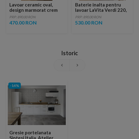
Lavoar ceramic oval,
Baterie inalta pentru
design marmorat crem
lavoar LaVita Verdi 220,
lucios cu vene aurii,
fara ventil, brushed
PRP: 890.00 RON
PRP: 890.00 RON
ventil inclus
copper
470.00 RON
530.00 RON
Istoric
-14%
Gresie portelanata
Sintesi Italia, Atelier