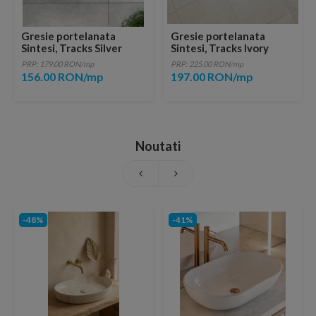
Gresie portelanata
Gresie portelanata
Sintesi, Tracks Silver
Sintesi, Tracks Ivory
60,4x30 cm
60,4x60,4 cm
PRP: 179.00 RON/mp
PRP: 225.00 RON/mp
156.00 RON/mp
197.00 RON/mp
Noutati
-48%
-41%