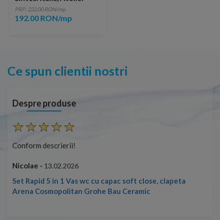
Grigio 60,4x60,4 cm
PRP: 222.00 RON/mp
192.00 RON/mp
Ce spun clientii nostri
Despre produse
Conform descrierii!
Con
Nicolae -
Nic
13.02.2026
Set Rapid 5 in 1 Vas wc cu capac soft close, clapeta
Arena Cosmopolitan Grohe Bau Ceramic