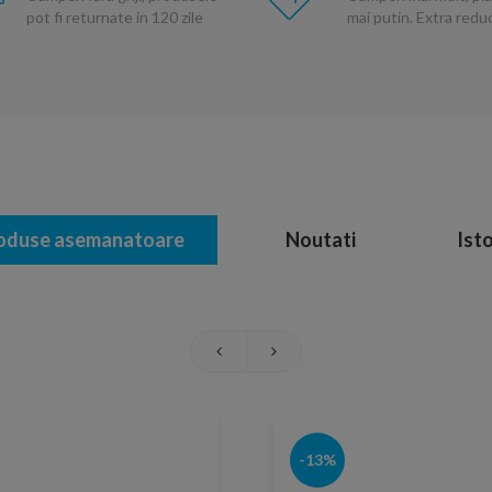
pot fi returnate in 120 zile
mai putin. Extra red
oduse asemanatoare
Noutati
Isto
-13%