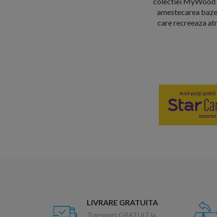
colectiei MyWood din
amestecarea bazelo
care recreeaza atm
LIVRARE GRATUITA
Transport GRATUIT la