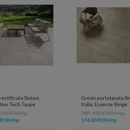
rectificata Sintesi
Gresie portelanata Si
 Flow Tech Taupe
Italia, Essenze Beige
cm
80,2x20,2 cm
43.00 RON/mp
PRP: 199.00 RON/mp
0 RON/mp
174.00 RON/mp