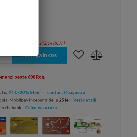
arte mai ieftin?
tie = 1.14 mp - Total: 172.14 RON
)
Adauga in cos
omenzi peste 600 Ron.
ate:
0720456456
contact@bagno.ro
topia-Mobilpay incepand de la
25 lei
- Vezi detalii
in tbi bank
- Calculeaza rata