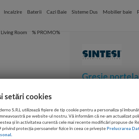
Incalzire
Baterii
Cazi Baie
Sisteme Dus
Mobilier baie
P
Living Room
% PROMO%
Gresie portel
80,2x20,2
și setări cookies
Cod:
GSMWM802202
no S.R.L utilizează fișiere de tip cookie pentru a personaliza și îmbunăt
PRP: 174.00 RON/mp
mneavoastră pe website-ul nostru. Vă informăm că ne-am actualizat poli
acestea și în activitatea curentă cele mai recente modificări propuse de 
151.00
privind protecția persoanelor fizice în ceea ce privește
Prelucrarea Dat
sonal.
RON/mp