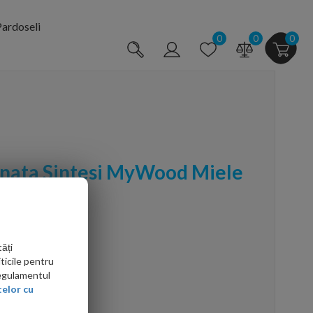
ardoseli
0
0
0
anata Sintesi MyWood Miele
ăți
ticile pentru
Regulamentul
elor cu