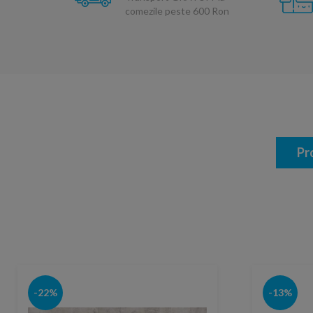
comezile peste 600 Ron
Pr
-22%
-13%