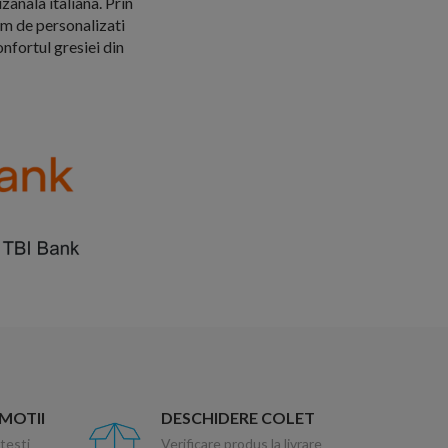
zanala italiana. Prin
em de personalizati
nfortul gresiei din
OMOTII
DESCHIDERE COLET
testi
Verificare produs la livrare