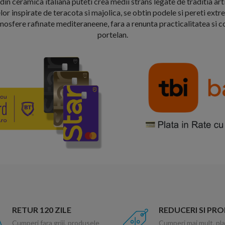
 ceramica italiana puteti crea medii strans legate de traditia arti
r inspirate de teracota si majolica, se obtin podele si pereti extr
osfere rafinate mediteraneene, fara a renunta practicalitatea si co
portelan.
RETUR 120 ZILE
REDUCERI SI PR
Cumperi fara griji, produsele
Cumperi mai mult, pla