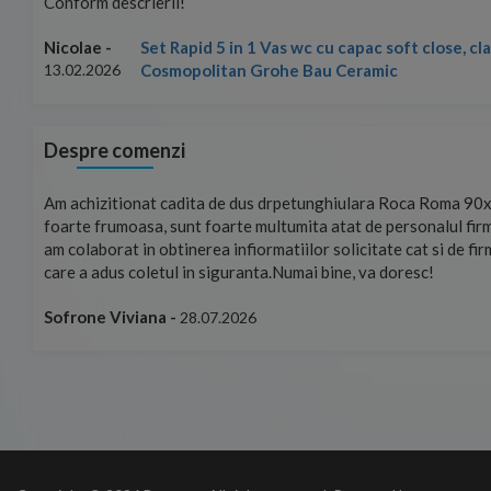
Conform descrierii!
Set Rapid 5 in 1 Vas wc cu capac soft close, c
Nicolae -
Cosmopolitan Grohe Bau Ceramic
13.02.2026
Despre comenzi
mand!
Am achizitionat cadita de dus drpetunghiulara Roca Roma 90x
foarte frumoasa, sunt foarte multumita atat de personalul firm
am colaborat in obtinerea infiormatiilor solicitate cat si de fi
care a adus coletul in siguranta.Numai bine, va doresc!
Sofrone Viviana -
28.07.2026