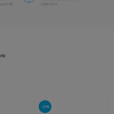
ucere 5 %
GRATUIT
ric
-13%