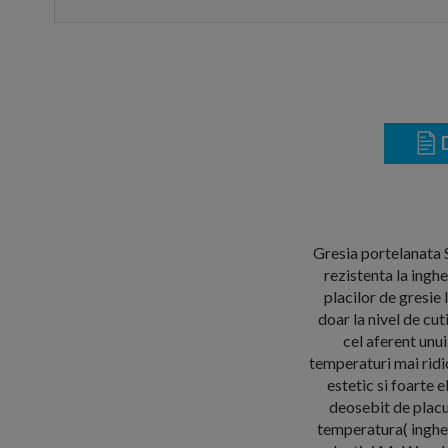
D
Gresia portelanata S
rezistenta la ingh
placilor de gresi
doar la nivel de cu
cel aferent unu
temperaturi mai ridic
estetic si foarte 
deosebit de placut
temperatura( inghet