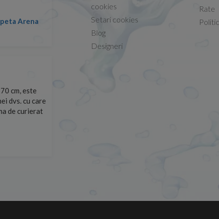
Conform descrierii!
cookies
Rate
Setari cookies
lapeta Arena
Nicolae -
Politi
13.02.2026
Blog
Designeri
70 cm, este
Foarte prompți, am cerut detalii despre produs care nu
ei dvs. cu care
primit imediat. După ce am plasat comanda, aceasta a 
rma de curierat
Mulțumesc!
Cristina Opre -
10.07.2026