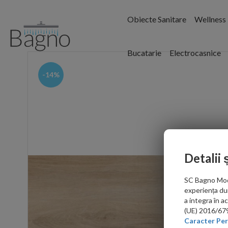
Obiecte Sanitare
Wellness
Bucatarie
Electrocasnice
-14%
Detalii 
SC Bagno Moder
experiența du
a integra în 
(UE) 2016/679 
Caracter Per