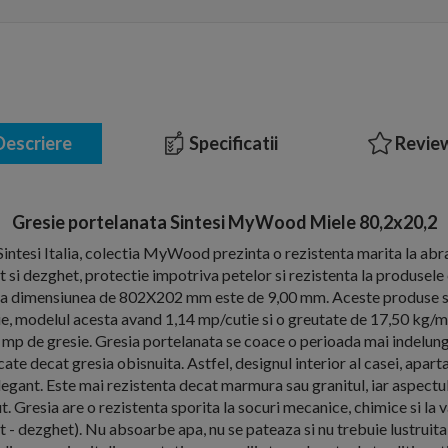
escriere
Specificatii
Review
Gresie portelanata Sintesi MyWood Miele 80,2x20,2
intesi Italia, colectia MyWood prezinta o rezistenta marita la abr
et si dezghet, protectie impotriva petelor si rezistenta la produsel
e la dimensiunea de 802X202 mm este de 9,00 mm. Aceste produse 
tie, modelul acesta avand 1,14 mp/cutie si o greutate de 17,50 kg/mp
i mp de gresie. Gresia portelanata se coace o perioada mai indelunga
ate decat gresia obisnuita. Astfel, designul interior al casei, apar
elegant. Este mai rezistenta decat marmura sau granitul, iar aspect
. Gresia are o rezistenta sporita la socuri mecanice, chimice si la 
 - dezghet). Nu absoarbe apa, nu se pateaza si nu trebuie lustruita 