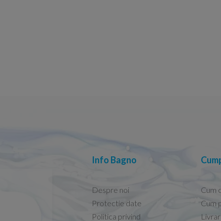
Info Bagno
Cump
Despre noi
Cum 
Protectie date
Cum p
Politica privind
Livra