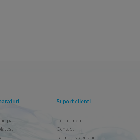
araturi
Suport clienti
cumpar
Contul meu
latesc
Contact
re
Termeni si conditii