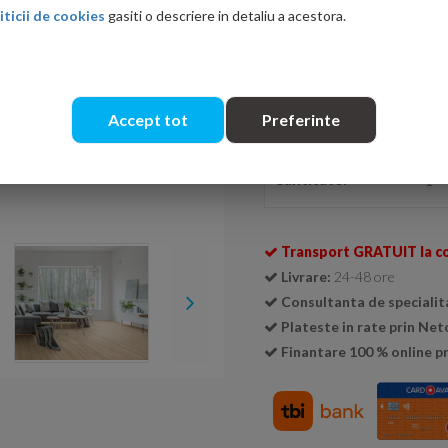
iticii de cookies
gasiti o descriere in detaliu a acestora.
Ati gasit in alta p
Accept tot
Preferinte
Se livreaza doar la cutie (
1 cu
Cantitate:
Transport GRATUIT la c
Livrare:
24-48 ore
Consultanta de specialit
Plateste in rate prin Ne
Finantare 100 % online pr