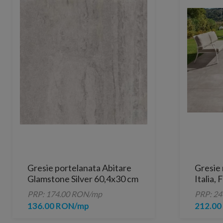
Gresie portelanata Abitare
Gresie 
Glamstone Silver 60,4x30 cm
Italia,
60x60 
PRP: 174.00 RON/mp
PRP: 2
136.00 RON/mp
212.0