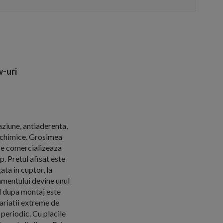
-uri
aziune, antiaderenta,
e chimice. Grosimea
se comercializeaza
. Pretul afisat este
ta in cuptor, la
tamentului devine unul
ul dupa montaj este
variatii extreme de
periodic. Cu placile