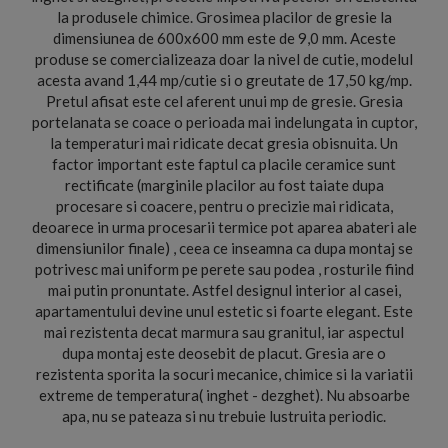
la produsele chimice. Grosimea placilor de gresie la
dimensiunea de 600x600 mm este de 9,0 mm. Aceste
produse se comercializeaza doar la nivel de cutie, modelul
acesta avand 1,44 mp/cutie si o greutate de 17,50 kg/mp.
Pretul afisat este cel aferent unui mp de gresie. Gresia
portelanata se coace o perioada mai indelungata in cuptor,
la temperaturi mai ridicate decat gresia obisnuita. Un
factor important este faptul ca placile ceramice sunt
rectificate (marginile placilor au fost taiate dupa
procesare si coacere, pentru o precizie mai ridicata,
deoarece in urma procesarii termice pot aparea abateri ale
dimensiunilor finale) , ceea ce inseamna ca dupa montaj se
potrivesc mai uniform pe perete sau podea , rosturile fiind
mai putin pronuntate. Astfel designul interior al casei,
apartamentului devine unul estetic si foarte elegant. Este
mai rezistenta decat marmura sau granitul, iar aspectul
dupa montaj este deosebit de placut. Gresia are o
rezistenta sporita la socuri mecanice, chimice si la variatii
extreme de temperatura( inghet - dezghet). Nu absoarbe
apa, nu se pateaza si nu trebuie lustruita periodic.