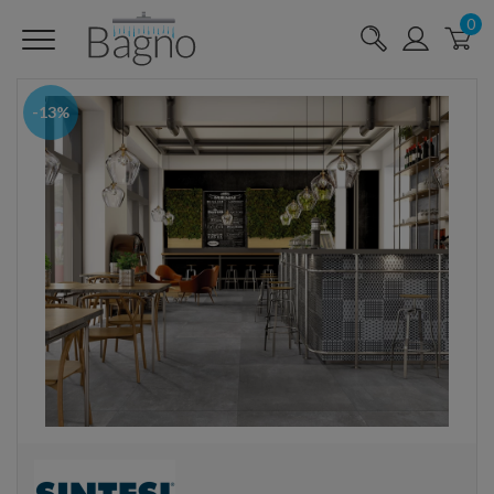
0
-13%