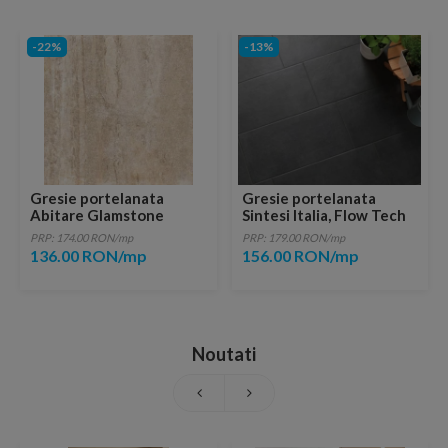
-22%
-13%
Gresie portelanata
Gresie portelanata
Abitare Glamstone
Sintesi Italia, Flow Tech
Beige 60,4x30 cm
Black 60,4x30 cm
PRP: 174.00 RON/mp
PRP: 179.00 RON/mp
136.00 RON/mp
156.00 RON/mp
Noutati