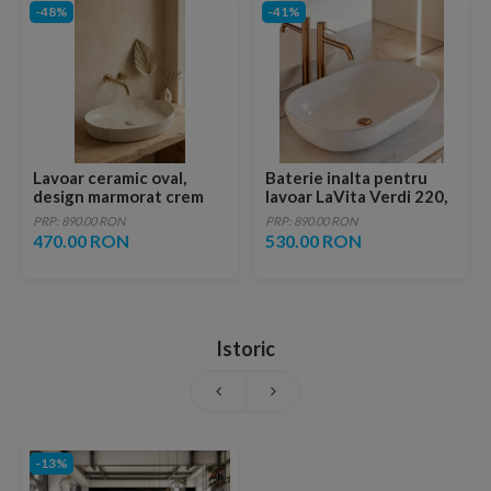
-48%
-41%
Lavoar ceramic oval,
Baterie inalta pentru
design marmorat crem
lavoar LaVita Verdi 220,
lucios cu vene aurii,
fara ventil, brushed
PRP: 890.00 RON
PRP: 890.00 RON
ventil inclus
copper
470.00 RON
530.00 RON
Istoric
-13%