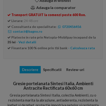
Adauga in wishlist
Adauga la comparator
Transport GRATUIT la comenzi peste 600 Ron.
Livrare:
24-48 ore
Consultanta de specialitate:
0720456456
contact@bagno.ro
Plateste in rate prin Netopia-Mobilpay incepand de la
35 lei
- Vezi detalii
Finantare 100 % online prin tbi bank
- Calculeaza rata
Descriere
Specificatii
Review-uri
Gresie portelanata Sintesi Italia, Ambienti
Antracite Rectificata 60x60 cm
Gresia portelanata Sintesi Italia, colectia Ambienti, cu o
rezistenta marita la abraziune, antiaderenta, rezistenta la
inghet si dezghet, protectie impotriva petelor si rezistenta