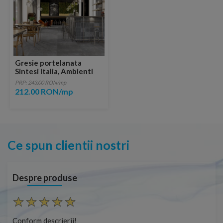
Gresie portelanata
Sintesi Italia, Ambienti
Antracite Rectificata
PRP: 243.00 RON/mp
60x60 cm
212.00 RON/mp
Ce spun clientii nostri
Despre produse
Conform descrierii!
Con