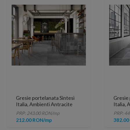
Gresie portelanata Sintesi
Gresie 
Italia, Ambienti Antracite
Italia,
Rectificata 60x60 cm
60,4x6
PRP: 243.00 RON/mp
PRP: 4
212.00 RON/mp
382.0