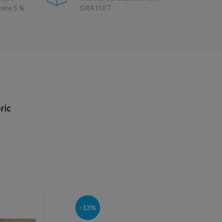
ucere 5 %
GRATUIT
ric
-13%