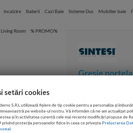
Incalzire
Baterii
Cazi Baie
Sisteme Dus
Mobilier baie
P
Living Room
% PROMO%
Gresie portel
Tortora 80,2x
și setări cookies
Cod:
GSMWT802202
no S.R.L utilizează fișiere de tip cookie pentru a personaliza și îmbunăt
PRP: 174.00 RON/mp
mneavoastră pe website-ul nostru. Vă informăm că ne-am actualizat poli
acestea și în activitatea curentă cele mai recente modificări propuse de 
151.00
privind protecția persoanelor fizice în ceea ce privește
Prelucrarea Dat
sonal.
RON/mp