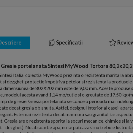
escriere
Specificatii
Review
Gresie portelanata Sintesi MyWood Tortora 80,2x20,2
intesi Italia, colectia MyWood prezinta o rezistenta marita la abr
et si dezghet, protectie impotriva petelor si rezistenta la produsel
e la dimensiunea de 802X202 mm este de 9,00 mm. Aceste produse 
tie, modelul acesta avand 1,14 mp/cutie si o greutate de 17,50 kg/mp
i mp de gresie. Gresia portelanata se coace o perioada mai indelunga
ate decat gresia obisnuita. Astfel, designul interior al casei, apar
elegant. Este mai rezistenta decat marmura sau granitul, iar aspect
. Gresia are o rezistenta sporita la socuri mecanice, chimice si la 
 - dezghet). Nu absoarbe apa, nu se pateaza si nu trebuie lustruita 