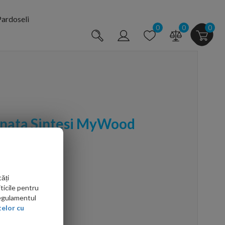
ardoseli
0
0
0
anata Sintesi MyWood
20,2
ăți
ticile pentru
Regulamentul
elor cu