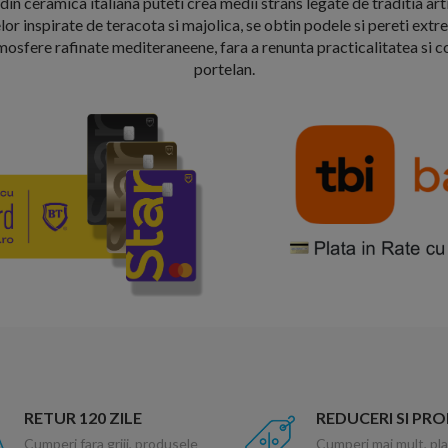
 ceramica italiana puteti crea medii strans legate de traditia arti
r inspirate de teracota si majolica, se obtin podele si pereti extr
osfere rafinate mediteraneene, fara a renunta practicalitatea si co
portelan.
RETUR 120 ZILE
REDUCERI SI PR
Cumperi fara griji, produsele
Cumperi mai mult, pla