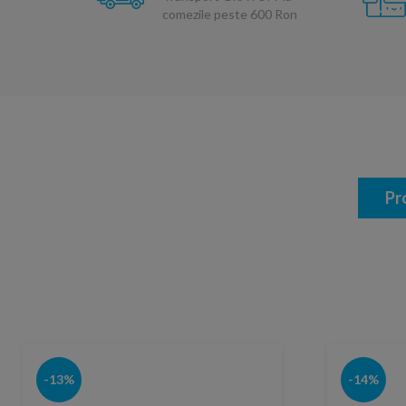
comezile peste 600 Ron
Pr
-13%
-14%