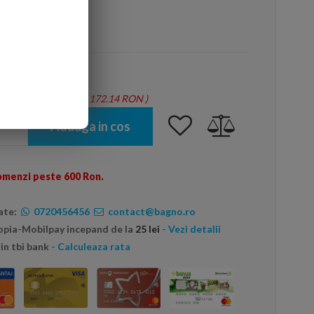
arte mai ieftin?
tie = 1.14 mp - Total: 172.14 RON
)
Adauga in cos
omenzi peste 600 Ron.
ate:
0720456456
contact@bagno.ro
topia-Mobilpay incepand de la
25 lei
- Vezi detalii
in tbi bank
- Calculeaza rata