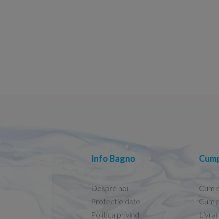
Info Bagno
Cump
Despre noi
Cum 
Protectie date
Cum p
Politica privind
Livra