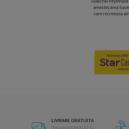
colectiei MyWood din
amestecarea bazelo
care recreeaza atm
LIVRARE GRATUITA
Transport GRATUIT la