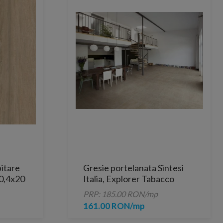
itare
Gresie portelanata Sintesi
60,4x20
Italia, Explorer Tabacco
60,4x30 cm
PRP: 185.00 RON/mp
161.00 RON/mp