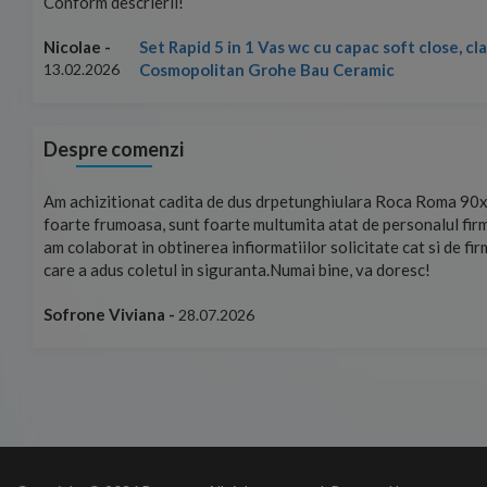
Conform descrierii!
Set Rapid 5 in 1 Vas wc cu capac soft close, c
Nicolae -
Cosmopolitan Grohe Bau Ceramic
13.02.2026
Despre comenzi
mand!
Am achizitionat cadita de dus drpetunghiulara Roca Roma 90x
foarte frumoasa, sunt foarte multumita atat de personalul firm
am colaborat in obtinerea infiormatiilor solicitate cat si de fi
care a adus coletul in siguranta.Numai bine, va doresc!
Sofrone Viviana -
28.07.2026