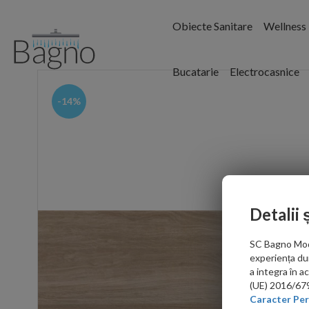
Obiecte Sanitare
Wellness
Bucatarie
Electrocasnice
-14%
Detalii 
SC Bagno Moder
experiența du
a integra în 
(UE) 2016/679 
Caracter Per