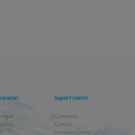
araturi
Suport clienti
cumpar
Contul meu
latesc
Contact
re
Termeni si conditii