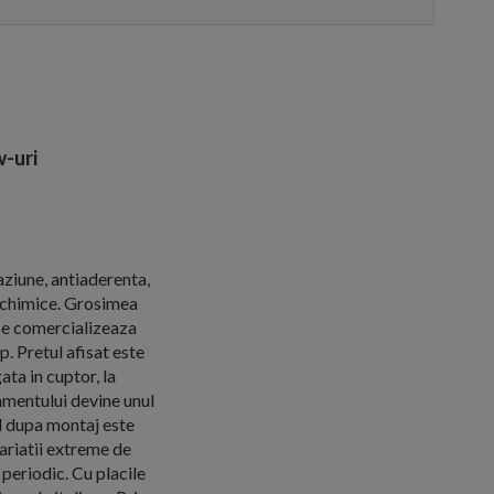
-uri
aziune, antiaderenta,
e chimice. Grosimea
se comercializeaza
. Pretul afisat este
ta in cuptor, la
tamentului devine unul
ul dupa montaj este
variatii extreme de
periodic. Cu placile