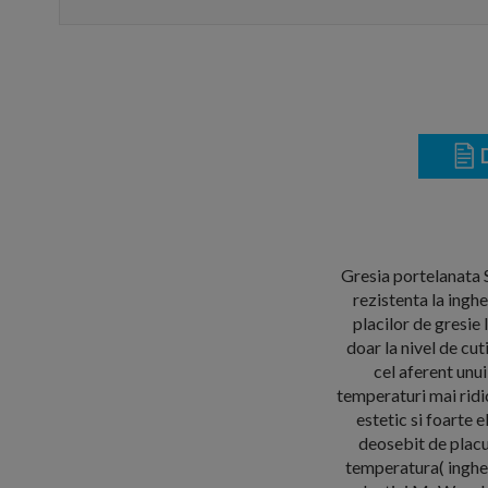
D
Gresia portelanata S
rezistenta la ingh
placilor de gresi
doar la nivel de cu
cel aferent unu
temperaturi mai ridic
estetic si foarte 
deosebit de placut
temperatura( inghet