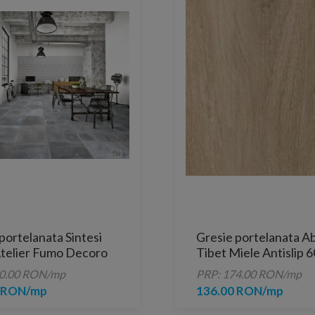
portelanata Sintesi
Gresie portelanata Ab
 Atelier Fumo Decoro
Tibet Miele Antislip 
0,4 cm
cm
40.00 RON/mp
PRP: 174.00 RON/mp
0 RON/mp
136.00 RON/mp