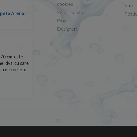
Conform descrierii!
cookies
Rate
Setari cookies
lapeta Arena
Nicolae -
Politi
13.02.2026
Blog
Designeri
70 cm, este
Foarte prompți, am cerut detalii despre produs care nu
ei dvs. cu care
primit imediat. După ce am plasat comanda, aceasta a 
rma de curierat
Mulțumesc!
Cristina Opre -
10.07.2026