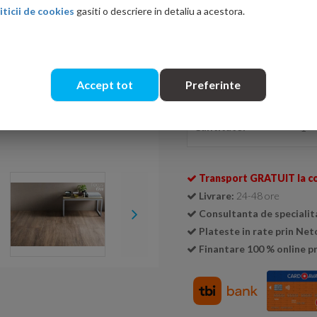
iticii de cookies
gasiti o descriere in detaliu a acestora.
Ati gasit in alta p
Accept tot
Preferinte
Se livreaza doar la cutie (
1 cu
Cantitate:
Transport GRATUIT la c
Livrare:
24-48 ore
Consultanta de specialit
Plateste in rate prin Ne
Finantare 100 % online pr