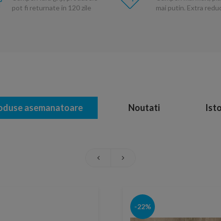
pot fi returnate in 120 zile
mai putin. Extra red
oduse asemanatoare
Noutati
Isto
-22%