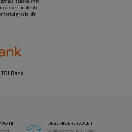
zanala italiana. Prin
em de personalizati
nfortul gresiei din
OMOTII
DESCHIDERE COLET
testi
Verificare produs la livrare