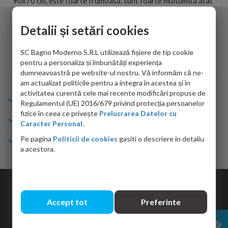
90x70 cm, este foarte frumoasa, sunt foarte multumita atat
pe 
de personalul firmei dvs. cu care am colaborat in obtinerea
ace
infiormatiilor solicitate cat si de firma de curierat care a
Detalii și setări cookies
Cri
adus coletul in siguranta.Numai bine, va doresc!
SC Bagno Moderno S.R.L utilizează fișiere de tip cookie
Sofrone Viviana -
28.07.2026
pentru a personaliza și îmbunătăți experiența
dumneavoastră pe website-ul nostru. Vă informăm că ne-
am actualizat politicile pentru a integra în acestea și în
activitatea curentă cele mai recente modificări propuse de
Info Bagno
Regulamentul (UE) 2016/679 privind protecția persoanelor
fizice în ceea ce privește
Prelucrarea Datelor cu
Cumparaturi
Caracter Personal.
Pe pagina
Politicii de cookies
gasiti o descriere in detaliu
Suport clienti
a acestora.
Copyright © 2026 Bagno.ro All right reserved. Powered by
Expert Online
Accept tot
Preferinte