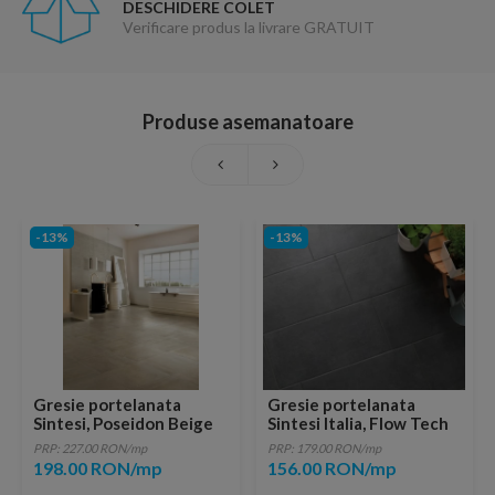
DESCHIDERE COLET
Verificare produs la livrare GRATUIT
Produse asemanatoare
-13%
-13%
Gresie portelanata
Gresie portelanata
Sintesi, Poseidon Beige
Sintesi Italia, Flow Tech
60,4x60,4 cm
Black 60,4x30 cm
PRP: 227.00 RON/mp
PRP: 179.00 RON/mp
198.00 RON/mp
156.00 RON/mp