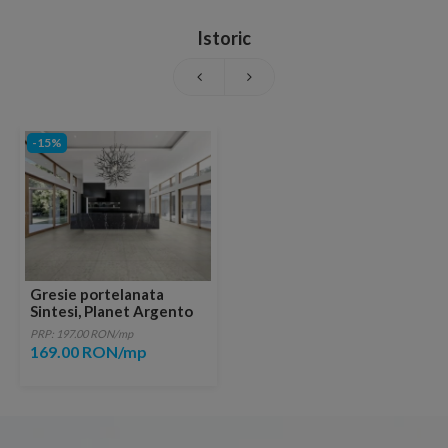
Istoric
-15%
Gresie portelanata
Sintesi, Planet Argento
45x45 cm
PRP: 197.00 RON/mp
169.00 RON/mp