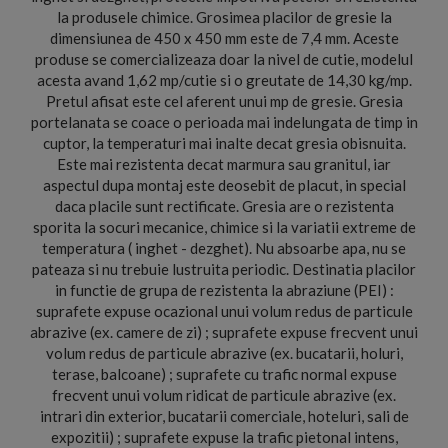
la produsele chimice. Grosimea placilor de gresie la
dimensiunea de 450 x 450 mm este de 7,4 mm. Aceste
produse se comercializeaza doar la nivel de cutie, modelul
acesta avand 1,62 mp/cutie si o greutate de 14,30 kg/mp.
Pretul afisat este cel aferent unui mp de gresie. Gresia
portelanata se coace o perioada mai indelungata de timp in
cuptor, la temperaturi mai inalte decat gresia obisnuita.
Este mai rezistenta decat marmura sau granitul, iar
aspectul dupa montaj este deosebit de placut, in special
daca placile sunt rectificate. Gresia are o rezistenta
sporita la socuri mecanice, chimice si la variatii extreme de
temperatura ( inghet - dezghet). Nu absoarbe apa, nu se
pateaza si nu trebuie lustruita periodic. Destinatia placilor
in functie de grupa de rezistenta la abraziune (PEI) :
suprafete expuse ocazional unui volum redus de particule
abrazive (ex. camere de zi) ; suprafete expuse frecvent unui
volum redus de particule abrazive (ex. bucatarii, holuri,
terase, balcoane) ; suprafete cu trafic normal expuse
frecvent unui volum ridicat de particule abrazive (ex.
intrari din exterior, bucatarii comerciale, hoteluri, sali de
expozitii) ; suprafete expuse la trafic pietonal intens,