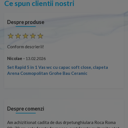
Ce spun clientii nostri
Despre produse
Conform descrierii!
Con
Nicolae -
Nic
13.02.2026
Set Rapid 5 in 1 Vas wc cu capac soft close, clapeta
Arena Cosmopolitan Grohe Bau Ceramic
Despre comenzi
t
Am achizitionat cadita de dus drpetunghiulara Roca Roma
Foa