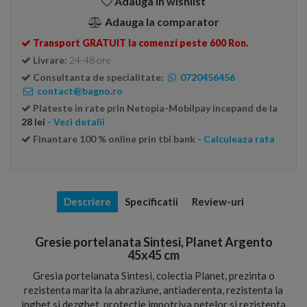
Adauga in wishlist
Adauga la comparator
Transport GRATUIT la comenzi peste 600 Ron.
Livrare:
24-48 ore
Consultanta de specialitate:
0720456456
contact@bagno.ro
Plateste in rate prin Netopia-Mobilpay incepand de la
28 lei
- Vezi detalii
Finantare 100 % online prin tbi bank
- Calculeaza rata
Descriere
Specificatii
Review-uri
Gresie portelanata Sintesi, Planet Argento
45x45 cm
Gresia portelanata Sintesi, colectia Planet, prezinta o
rezistenta marita la abraziune, antiaderenta, rezistenta la
inghet si dezghet, protectie impotriva petelor si rezistenta