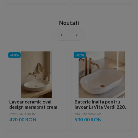
Noutati
-48%
-41%
Lavoar ceramic oval,
Baterie inalta pentru
design marmorat crem
lavoar LaVita Verdi 220,
lucios cu vene aurii,
fara ventil, brushed
PRP: 890.00 RON
PRP: 890.00 RON
ventil inclus
copper
470.00 RON
530.00 RON