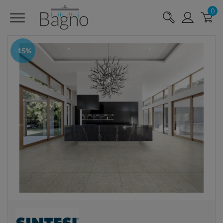
0
-15%