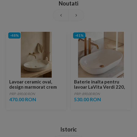
Noutati
-48%
-41%
Lavoar ceramic oval,
Baterie inalta pentru
design marmorat crem
lavoar LaVita Verdi 220,
lucios cu vene aurii,
fara ventil, brushed
PRP: 890.00 RON
PRP: 890.00 RON
ventil inclus
copper
470.00 RON
530.00 RON
Istoric