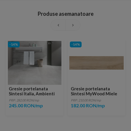
Produse asemanatoare
-14%
-14%
Gresie portelanata
Gresie portelanata
Sintesi Italia, Ambienti
Sintesi MyWood Miele
Perla Rectificata 80,2x40
Rectificata 80x20 cm
PRP: 282.00 RON/mp
PRP: 210.00 RON/mp
cm
245.00 RON/mp
182.00 RON/mp