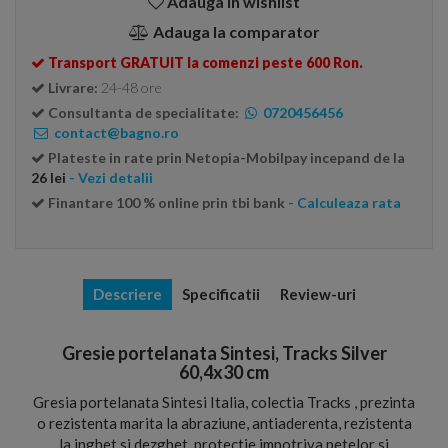
Adauga in wishlist
Adauga la comparator
Transport GRATUIT la comenzi peste 600 Ron.
Livrare:
24-48 ore
Consultanta de specialitate:
0720456456
contact@bagno.ro
Plateste in rate prin Netopia-Mobilpay incepand de la
26 lei
- Vezi detalii
Finantare 100 % online prin tbi bank
- Calculeaza rata
Descriere
Specificatii
Review-uri
Gresie portelanata Sintesi, Tracks Silver
60,4x30 cm
Gresia portelanata Sintesi Italia, colectia Tracks , prezinta
o rezistenta marita la abraziune, antiaderenta, rezistenta
la inghet si dezghet, protectie impotriva petelor si