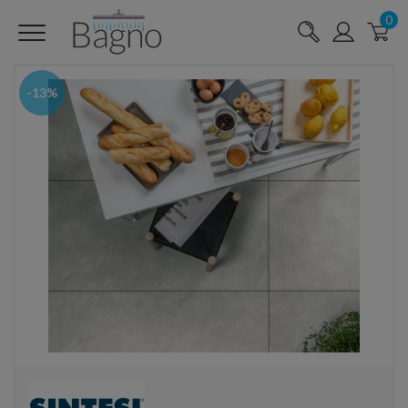
0
-13%