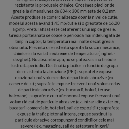
rezistenta la produsele chimice. Grosimea placilor de
gresie la dimensiunea de 604 x 300 mm este de 8,2 mm.
Aceste produse se comercializeaza doar la nivel de cutie,
modelul acesta avand 1,45 mp/cutie si o greutate de 16,20
kg/mp. Pretul afisat este cel aferent unui mp de gresie.
Gresia portelanata se coace o perioada mai indelungata de
timp in cuptor, la temperaturi mai inalte decat gresia
obisnuita. Prezinta o rezistenta sporita la socuri mecanice,
chimice si la variatii extreme de temperatura ( inghet -
dezghet). Nu absoarbe apa, nu se pateaza si nu trebuie
lustruita periodic. Destinatia placilor in functie de grupa
de rezistenta la abraziune (PEI) : suprafete expuse
ocazional unui volum redus de particule abrazive (ex.
camere de zi) ; suprafete expuse frecvent unui volum redus
de particule abrazive (ex. bucatarii, holuri, terase,
balcoane) ; suprafete cu trafic normal expuse frecvent unui
volum ridicat de particule abrazive (ex. intrari din exterior,
bucatarii comerciale, hoteluri, sali de expozitii) ; suprafete
expuse la trafic pietonal intens, expuse sustinut la
particule abrazive corespunzand conditiilor cele mai
severe ( ex. magazine, sali de asteptare in gari/