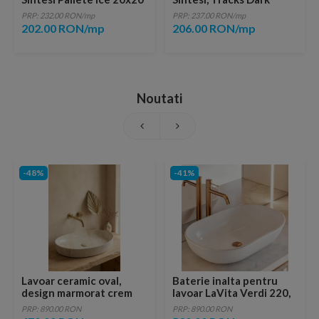
cm
rectificata 60x20 cm
PRP: 232.00 RON/mp
PRP: 237.00 RON/mp
202.00 RON/mp
206.00 RON/mp
Noutati
-48%
-41%
Lavoar ceramic oval,
Baterie inalta pentru
design marmorat crem
lavoar LaVita Verdi 220,
lucios cu vene aurii,
fara ventil, brushed
PRP: 890.00 RON
PRP: 890.00 RON
ventil inclus
copper