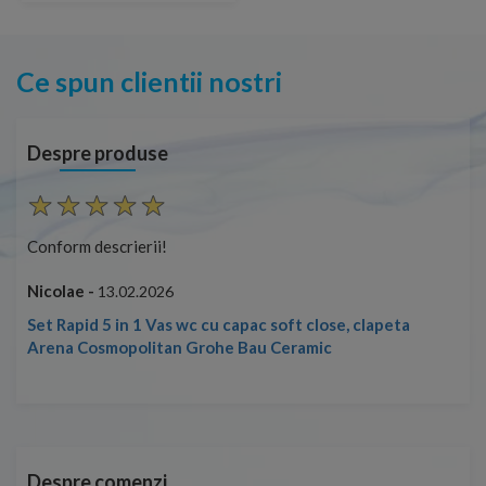
Ce spun clientii nostri
Despre produse
Conform descrierii!
Con
Nicolae -
Nic
13.02.2026
Set Rapid 5 in 1 Vas wc cu capac soft close, clapeta
Arena Cosmopolitan Grohe Bau Ceramic
Despre comenzi