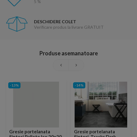
5 %
DESCHIDERE COLET
Verificare produs la livrare GRATUIT
Produse asemanatoare
-13%
-14%
Gresie portelanata
Gresie portelanata
Sintesi Pallete Ice 20x20
Sintesi, Tracks Dark