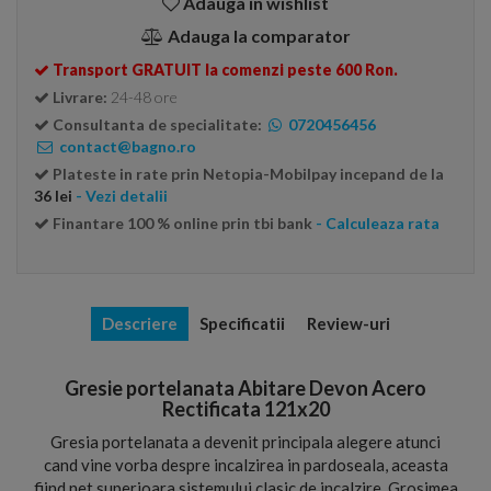
Adauga in wishlist
Adauga la comparator
Transport GRATUIT la comenzi peste 600 Ron.
Livrare:
24-48 ore
Consultanta de specialitate:
0720456456
contact@bagno.ro
Plateste in rate prin Netopia-Mobilpay incepand de la
36 lei
- Vezi detalii
Finantare 100 % online prin tbi bank
- Calculeaza rata
Descriere
Specificatii
Review-uri
Gresie portelanata Abitare Devon Acero
Rectificata 121x20
Gresia portelanata a devenit principala alegere atunci
cand vine vorba despre incalzirea in pardoseala, aceasta
fiind net superioara sistemului clasic de incalzire. Grosimea