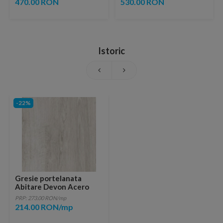
470.00 RON
530.00 RON
Istoric
-22%
Gresie portelanata
Abitare Devon Acero
Rectificata 121x20
PRP: 273.00 RON/mp
214.00 RON/mp