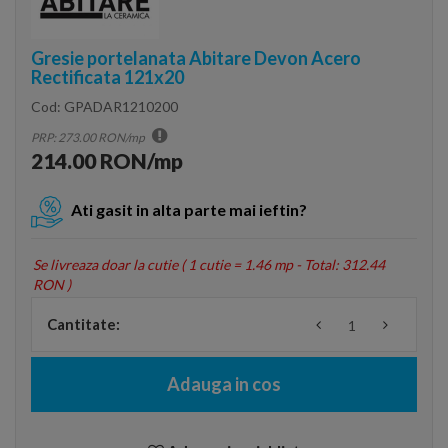
Gresie portelanata Abitare Devon Acero
Rectificata 121x20
Cod:
GPADAR1210200
PRP: 273.00 RON/mp
214.00 RON/mp
Ati gasit in alta parte mai ieftin?
Se livreaza doar la cutie (
1 cutie = 1.46 mp - Total: 312.44
RON
)
Cantitate:
Adauga in cos