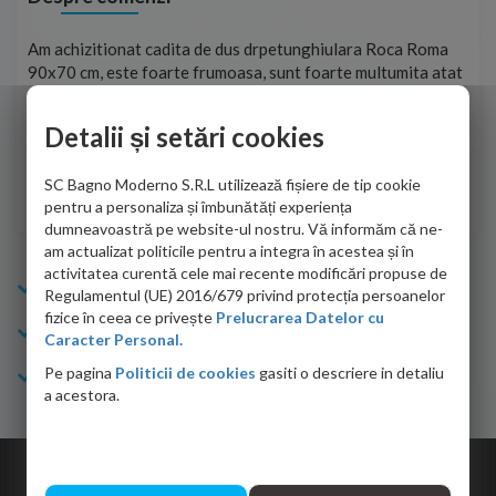
t
Am achizitionat cadita de dus drpetunghiulara Roca Roma
Foa
90x70 cm, este foarte frumoasa, sunt foarte multumita atat
pe 
de personalul firmei dvs. cu care am colaborat in obtinerea
ace
infiormatiilor solicitate cat si de firma de curierat care a
Detalii și setări cookies
Cri
adus coletul in siguranta.Numai bine, va doresc!
SC Bagno Moderno S.R.L utilizează fișiere de tip cookie
Sofrone Viviana -
28.07.2026
pentru a personaliza și îmbunătăți experiența
dumneavoastră pe website-ul nostru. Vă informăm că ne-
am actualizat politicile pentru a integra în acestea și în
activitatea curentă cele mai recente modificări propuse de
Info Bagno
Regulamentul (UE) 2016/679 privind protecția persoanelor
fizice în ceea ce privește
Prelucrarea Datelor cu
Cumparaturi
Caracter Personal.
Pe pagina
Politicii de cookies
gasiti o descriere in detaliu
Suport clienti
a acestora.
Copyright © 2026 Bagno.ro All right reserved. Powered by
Expert Online