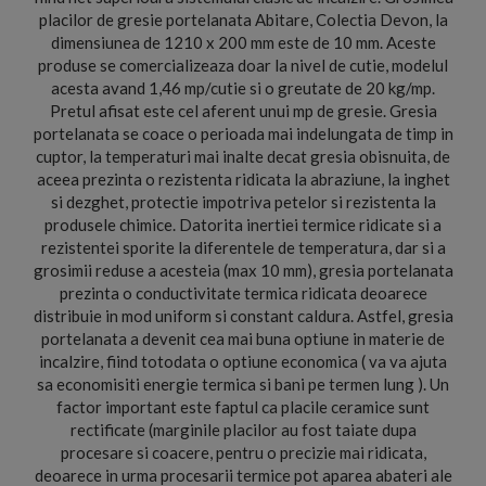
placilor de gresie portelanata Abitare, Colectia Devon, la
dimensiunea de 1210 x 200 mm este de 10 mm. Aceste
produse se comercializeaza doar la nivel de cutie, modelul
acesta avand 1,46 mp/cutie si o greutate de 20 kg/mp.
Pretul afisat este cel aferent unui mp de gresie. Gresia
portelanata se coace o perioada mai indelungata de timp in
cuptor, la temperaturi mai inalte decat gresia obisnuita, de
aceea prezinta o rezistenta ridicata la abraziune, la inghet
si dezghet, protectie impotriva petelor si rezistenta la
produsele chimice. Datorita inertiei termice ridicate si a
rezistentei sporite la diferentele de temperatura, dar si a
grosimii reduse a acesteia (max 10 mm), gresia portelanata
prezinta o conductivitate termica ridicata deoarece
distribuie in mod uniform si constant caldura. Astfel, gresia
portelanata a devenit cea mai buna optiune in materie de
incalzire, fiind totodata o optiune economica ( va va ajuta
sa economisiti energie termica si bani pe termen lung ). Un
factor important este faptul ca placile ceramice sunt
rectificate (marginile placilor au fost taiate dupa
procesare si coacere, pentru o precizie mai ridicata,
deoarece in urma procesarii termice pot aparea abateri ale