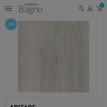
0
-22%